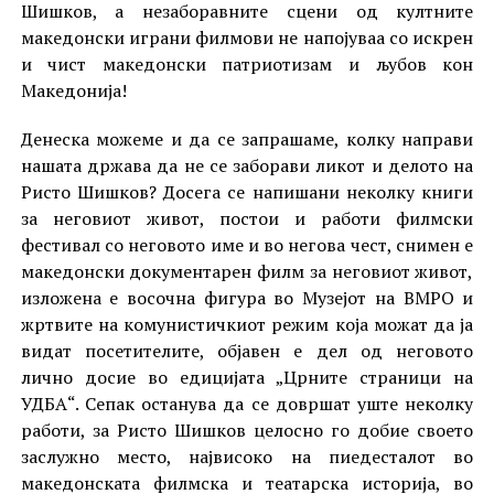
Шишков, а незаборавните сцени од култните
македонски играни филмови не напојуваа со искрен
и чист македонски патриотизам и љубов кон
Македонија!
Денеска можеме и да се запрашаме, колку направи
нашата држава да не се заборави ликот и делото на
Ристо Шишков? Досега се напишани неколку книги
за неговиот живот, постои и работи филмски
фестивал со неговото име и во негова чест, снимен е
македонски документарен филм за неговиот живот,
изложена е восочна фигура во Музејот на ВМРО и
жртвите на комунистичкиот режим која можат да ја
видат посетителите, објавен е дел од неговото
лично досие во едицијата „Црните страници на
УДБА“. Сепак останува да се довршат уште неколку
работи, за Ристо Шишков целосно го добие своето
заслужно место, највисоко на пиедесталот во
македонската филмска и театарска историја, во