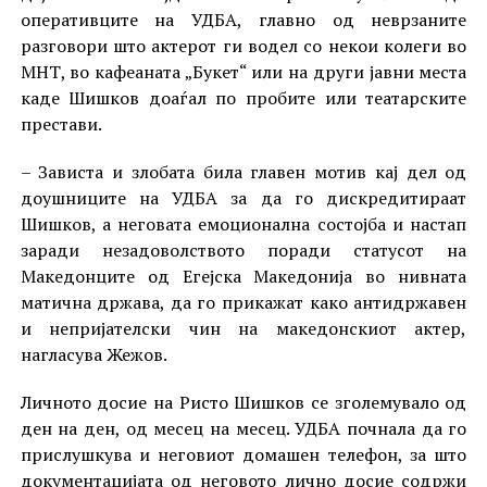
оперативците на УДБА, главно од неврзаните
разговори што актерот ги водел со некои колеги во
МНТ, во кафеаната „Букет“ или на други јавни места
каде Шишков доаѓал по пробите или театарските
престави.
– Зависта и злобата била главен мотив кај дел од
доушниците на УДБА за да го дискредитираат
Шишков, а неговата емоционална состојба и настап
заради незадоволството поради статусот на
Македонците од Егејска Македонија во нивната
матична држава, да го прикажат како антидржавен
и непријателски чин на македонскиот актер,
нагласува Жежов.
Личното досие на Ристо Шишков се зголемувало од
ден на ден, од месец на месец. УДБА почнала да го
прислушкува и неговиот домашен телефон, за што
документацијата од неговото лично досие содржи