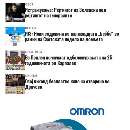
СВЕТ
Истражување: Рејтингот на Зеленски под
рејтингот на генералите
ВЕСТИ
ИЈЗ: Нови содржини на апликацијата „Беббо“ во
рамки на Светската недела на доењето
ОПШТИНИ
Во Прилеп почнуваат одбележувањата на 25-
годишнината од Карпалак
СКОПЈЕ
​Овој викенд бесплатно кино на отворено во
Драчево