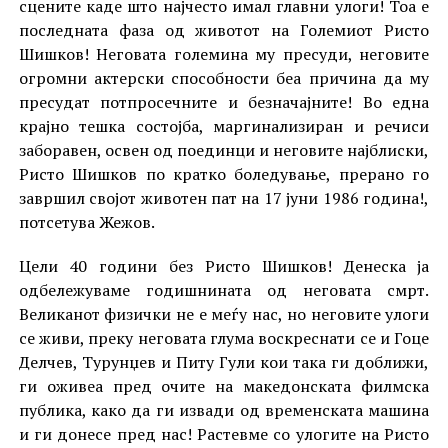
сцените каде што најчесто имал главни улоги! Тоа е
последната фаза од животот на Големиот Ристо
Шишков! Неговата големина му пресуди, неговите
огромни актерски способности беа причина да му
пресудат потпросечните и безначајните! Во една
крајно тешка состојба, маргинализиран и речиси
заборавен, освен од поединци и неговите најблиски,
Ристо Шишков по кратко боледување, прерано го
завршил својот животен пат на 17 јуни 1986 година!,
потсетува Жежов.
Цели 40 години без Ристо Шишков! Денеска ја
одбележуваме годишнината од неговата смрт.
Великанот физички не е меѓу нас, но неговите улоги
се живи, преку неговата глума воскреснати се и Гоце
Делчев, Турунџев и Питу Гули кои така ги доближи,
ги оживеа пред очите на македонската филмска
публика, како да ги извади од временската машина
и ги донесе пред нас! Растевме со улогите на Ристо