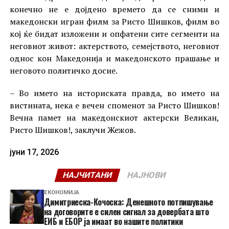
конечно не е дојдено времето да се сними и
македонски игран филм за Ристо Шишков, филм во
кој ќе бидат изложени и опфатени сите сегменти на
неговиот живот: актерството, семејството, неговиот
однос кон Македонија и македонското прашање и
неговото политичко досие.
– Во името на историската правда, во името на
вистината, нека е вечен споменот за Ристо Шишков!
Вечна памет на македонскиот актерски Великан,
Ристо Шишков!, заклучи Жежов.
јуни 17, 2026
НАЈЧИТАНИ
НАЈНОВИ
ЕКОНОМИЈА
Димитриеска-Кочоска: Денешното потпишување
на договорите е силен сигнал за довербата што
ЕИБ и ЕБОР ја имаат во нашите политики