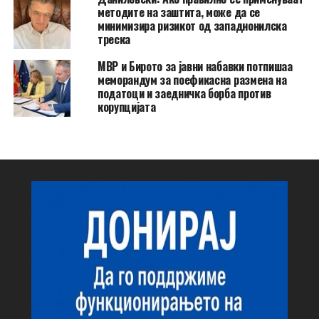
методите на заштита, може да се
минимизира ризикот од западнонилска
треска
МВР и Бирото за јавни набавки потпишаа
меморандум за поефикасна размена на
податоци и заедничка борба против
корупцијата