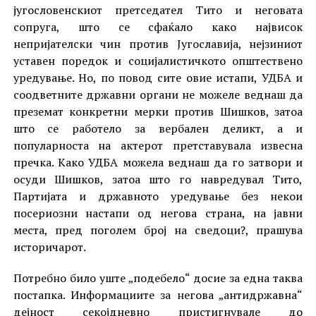
југословенскиот претседател Тито и неговата
сопруга, што се сфаќало како највисок
непријателски чин против Југославија, нејзиниот
уставен поредок и социјалистичкото општествено
уредување. Но, по повод сите овие истапи, УДБА и
соодветните државни органи не можеле веднаш да
преземат конкретни мерки против Шишков, затоа
што се работело за вербален деликт, а и
популарноста на актерот претставувала извесна
пречка. Како УДБА можела веднаш да го затвори и
осуди Шишков, затоа што го навредувал Тито,
Партијата и државното уредување без некои
посериозни настапи од негова страна, на јавни
места, пред поголем број на сведоци?, прашува
историчарот.
Потребно било уште „подебело“ досие за една таква
постапка. Информациите за негова „антидржавна“
дејност секојдневно пристигнувале до