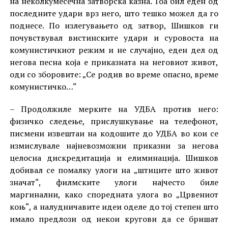
на неколкумесечна затворска казна. Тоа бил еден од
последните удари врз него, што тешко можел да го
поднесе. По излегувањето од затвор, Шишков ги
почувствувал вистинските удари и суровоста на
комунистичкиот режим и не случајно, еден дел од
негова песна која е приказната на неговиот живот,
оди со зборовите: „Се родив во време опасно, време
комунистичко…“
– Продолжиле мерките на УДБА против него:
физичко следење, прислушкување на телефонот,
писмени извештаи на кодошите до УДБА во кои се
измислувале најневозможни приказни за негова
целосна дискредитација и елиминација. Шишков
добивал се помалку улоги на „штиците што живот
значат“, филмските улоги најчесто биле
маргинални, како споредната улога во „Црвениот
коњ“, а налудничавите идеи оделе до тој степен што
имало предлози од некои кругови да се бришат