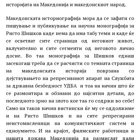
историјата на Македонија и македонскиот народ.
Македонската историографија мора да се зафати со
пишување и публикување на научна монографија за
Ристо Шишков каде нема да има табу теми и каде ќе
се осветлат сите страници од неговиот живот,
вклучително и сите сегменти од неговото лично
досие. Во таа монографија за Шишков еднаш
засекогаш треба да се расчисти со темната страница
на македонската историја поврзана со
дејствувањето на репресивниот апарат на Службата
за државна безбедност УДБА и тоа на начин што ќе
се размонтира и обзнани до најситни детали, до
последното зрно на злото кое таа го содржи во себе!
Само на таков начин вистински ќе му се оддолжиме
и на Ристо Шишков и на сите репресирани
неистомисленици на комунистичкиот систем и
едноумието. И на крајот, филмските работници и
нашата држава Македонија да размислат дали