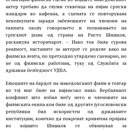
актер требало да глуми секвенца на пијан српски
жандарм во кафеана, а сцената се повторувала
неколкупати заради забелешките на членови на
екипата околу говорењето и познавањето на
српскиот јазик од страна на Ристо Шишков,
раскажува историчарот. – Иако тоа била сурова
реалност, настаните за актерот се ределе како на
филмска лента, по претходно утврдено сценарио, но
не од филмски работник, туку од Службата за
државна безбедност УДБА.
Емоциите на бардот на македонскиот филм и театар
во тој миг биле на највисоко ниво. Вербалниот
конфликт што избил меѓу него и членовите на
филмската екипа кои биле од другите југословенски
републики бил искористен од државните
институции, конечно да покренат кривична пријава
во којашто Шишков се обвинувал за