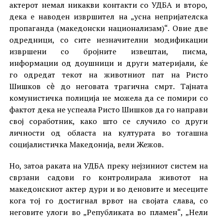
актерот немал никакви контакти со УДБА и второ,
дека е наводен извршител на „усна непријателска
пропаганда (македонски национализам)“. Овие две
одредници, со сите незначителни модификации
извршени со бројните извештаи, писма,
информации од доушници и други материјали, ќе
го одредат текот на животниот пат на Ристо
Шишков сѐ до неговата трагична смрт. Тајната
комунистичка полиција не можела да се помири со
фактот дека не успеала Ристо Шишков да го направи
свој соработник, како што се случило со други
личности од областа на културата во тогашна
социјалистичка Македонија, вели Жежов.
Но, затоа раката на УДБА преку нејзиниот систем на
сврзани садови го контролирала животот на
македонскиот актер дури и во деновите и месеците
кога тој го достигнал врвот на својата слава, со
неговите улоги во „Републиката во пламен“, „Нели