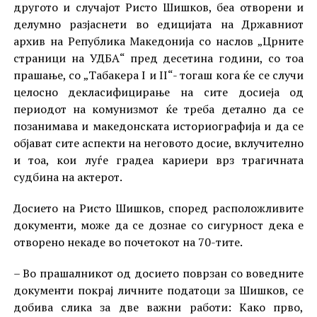
другото и случајот Ристо Шишков, беа отворени и
делумно разјаснети во едицијата на Државниот
архив на Република Македонија со наслов „Црните
страници на УДБА“ пред десетина години, со тоа
прашање, со „Табакера I и II“- тогаш кога ќе се случи
целосно декласифицирање на сите досиеја од
периодот на комунизмот ќе треба детално да се
позанимава и македонската историографија и да се
објават сите аспекти на неговото досие, вклучително
и тоа, кои луѓе градеа кариери врз трагичната
судбина на актерот.
Досието на Ристо Шишков, според расположливите
документи, може да се дознае со сигурност дека е
отворено некаде во почетокот на 70-тите.
– Во прашалникот од досието поврзан со воведните
документи покрај личните податоци за Шишков, се
добива слика за две важни работи: Како прво,