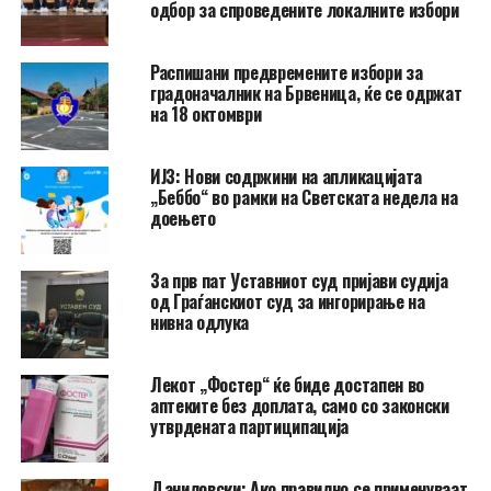
одбор за спроведените локалните избори
Распишани предвремените избори за
градоначалник на Брвеница, ќе се одржат
на 18 октомври
ИЈЗ: Нови содржини на апликацијата
„Беббо“ во рамки на Светската недела на
доењето
За прв пат Уставниот суд пријави судија
од Граѓанскиот суд за ингорирање на
нивна одлука
Лекот „Фостер“ ќе биде достапен во
аптеките без доплата, само со законски
утврдената партиципација
Даниловски: Ако правилно се применуваат