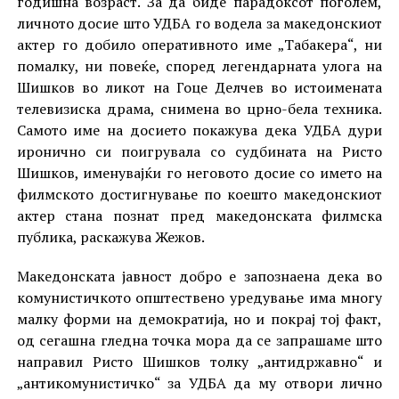
годишна возраст. За да биде парадоксот поголем,
личното досие што УДБА го водела за македонскиот
актер го добило оперативното име „Табакера“, ни
помалку, ни повеќе, според легендарната улога на
Шишков во ликот на Гоце Делчев во истоимената
телевизиска драма, снимена во црно-бела техника.
Самото име на досието покажува дека УДБА дури
иронично си поигрувала со судбината на Ристо
Шишков, именувајќи го неговото досие со името на
филмското достигнување по коешто македонскиот
актер стана познат пред македонската филмска
публика, раскажува Жежов.
Македонската јавност добро е запознаена дека во
комунистичкото општествено уредување има многу
малку форми на демократија, но и покрај тој факт,
од сегашна гледна точка мора да се запрашаме што
направил Ристо Шишков толку „антидржавно“ и
„антикомунистичко“ за УДБА да му отвори лично