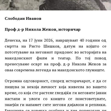
Слободан Иванов
Проф д-р Никола Жежов, историчар
Денеска, на 17 јуни 2026, навршуваат 40 години од
смртта на Ристо Шишков, датум на којшто се
потсетуваме на неговиот придонес во историјата на
македонскиот филм и театар. По тој повод
пренесуваме осврт на проф. д-р Никола Жежов за
оваа современа легенда на македонското глумиште.
Огромна одговорност, според историчарот, е да се
пишува за некоја личност која живеела во вашето
време, со која сте растеле гледајќи ги неговите јавни
настапи и улоги со коишто се поистоветувате,
знаејќи ги напамет сите негови дијалози и реплики.
Емоциите се човечка особина и тие понекогаш не