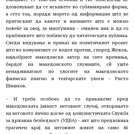
дозволуваат да се искажете во сублимирана форма,
а сето тоа, поради морето од информации што ве
притискаат да кажете и напишете што е можно
повеќе за овој, за многумина – омилен лик и да го
приближите што поблиску до читателската публика.
Следи видување и приказ на политичкиот процес
што во комунизмот се водел против, според Жежов,
најдобриот македонски актер на сите времиња,
бардот на македонското глумиште, сѐ уште
ненадминатиот по улогите на македонското
филмско платно и театарските улоги – Ристо
Шишков.
– И треба особено да го прикажеме пред
македонската јавност неговиот случај, отворањето
на неговото лично досие од комунистичката Служба
за државна безбедност (УДБА) – акт што предизвика
трагичен крај на неговиот живот на само 46