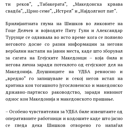
ти реков“, „Табакерата“, „Македонска крвава
свадба“, „Црно семе“, „Истрел“ и „Најдолгиот пат“.
Брилијантната глума на Шишков во ликовите на
Гоце Делчев и војводите Питу Гули и Александар
Турунџе се одвивала во исто време кога се полнело
неговото досие со разни информации за негови
вербални настапи на јавни места, каде што зборувал
за сагата на Егејските Македонци – која била и
негова лична заради потеклото од егејскиот дел на
Македонија. Доушниците на УДБА ревносно и
„вредно“ го запишувале и секој негов истап на
критика кон тогашното југословенско и македонско
државно-партиско раководство, заради нивниот
однос кон Македонија и македонското прашање.
– Особено чувствителни за УДБА биле извештаите од
оперативните работници и кодошите каде што јасно
се гледа дека Шишков отворено го напаѓал