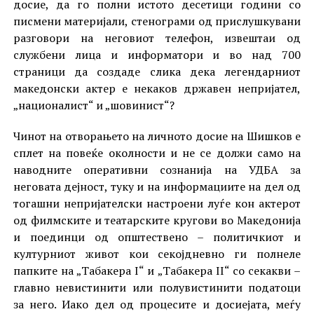
досие, да го полни истото десетици години со
писмени материјали, стенограми од прислушкувани
разговори на неговиот телефон, извештаи од
службени лица и информатори и во над 700
страници да создаде слика дека легендарниот
македонски актер е некаков државен непријател,
„националист“ и „шовинист“?
Чинот на отворањето на личното досие на Шишков е
сплет на повеќе околности и не се должи само на
наводните оперативни сознанија на УДБА за
неговата дејност, туку и на информациите на дел од
тогашни непријателски настроени луѓе кон актерот
од филмските и театарските кругови во Македонија
и поединци од општествено – политичкиот и
културниот живот кои секојдневно ги полнеле
папките на „Табакера I“ и „Табакера II“ со секакви –
главно невистинити или полувистинити податоци
за него. Иако дел од процесите и досиејата, меѓу