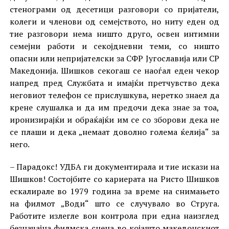
стенограми од десетици разговори со пријатели,
колеги и членови од семејството, но ниту еден од
тие разговори нема ништо друго, освен интимни
семејни работи и секојдневни теми, со ништо
опасни или непријателски за СФР Југославија или СР
Македонија. Шишков секогаш се наоѓал еден чекор
напред пред Службата и имајќи претчувство дека
неговиот телефон се прислушкува, неретко знаел да
крене слушалка и да им предочи дека знае за тоа,
иронизирајќи и обраќајќи им се со зборови дека не
се плаши и дека „немаат доволно голема ќелија“ за
него.
– Парадокс! УДБА ги документирала и тие искази на
Шишков! Состојбите со кариерата на Ристо Шишков
ескалирале во 1979 година за време на снимањето
на филмот „Води“ што се случувало во Струга.
Работите излегле вон контрола при една наизглед
безначајна филмска сцена во којашто македонскиот