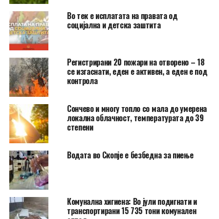
Во тек е исплатата на правата од
социјална и детска заштита
Регистрирани 20 пожари на отворено – 18
се изгаснати, еден е активен, а еден е под
контрола
Сончево и многу топло со мала до умерена
локална облачност, температурата до 39
степени
Водата во Скопје е безбедна за пиење
Комунална хигиена: Во јули подигнати и
транспортирани 15 735 тони комунален