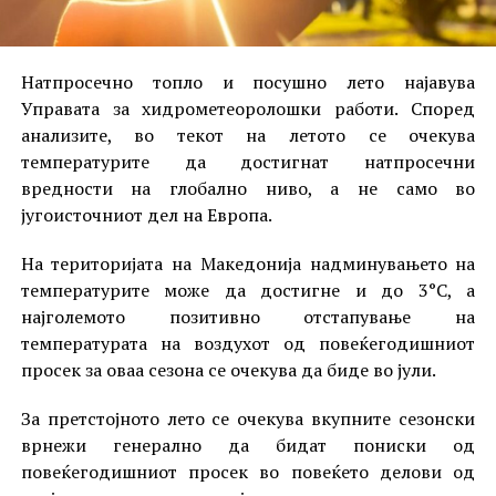
Натпросечно топло и посушно лето најавува
Управата за хидрометеоролошки работи. Според
анализите, во текот на летото се очекува
температурите да достигнат натпросечни
вредности на глобално ниво, а не само во
југоисточниот дел на Европа.
На територијата на Македонија надминувањето на
температурите може да достигне и до 3°C, а
најголемото позитивно отстапување на
температурата на воздухот од повеќегодишниот
просек за оваа сезона се очекува да биде во јули.
За претстојното лето се очекува вкупните сезонски
врнежи генерално да бидат пониски од
повеќегодишниот просек во повеќето делови од