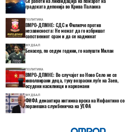
Се работи на ликвидација на пожарот на
градската депонија во Крива Паланка
ПОЛИТИКА
ВМРО-ДПМНЕ: СДС и Филипче против
независноста: Не можат да го избришат
сопствениот срам и да се надминат
ФУДБАЛ
Бенасер, по седум години, го напушти Милан
ПОЛИТИКА
ВМРО-ДПМНЕ: Во случајот во Ново Село не се
инволвирани деца, туку возрасни луѓе на Заев,
осудени насилници и наркомани
ФУДБАЛ
ФИФА демантира интимна врска на Инфантино со
поранешна службеничка на УЕФА