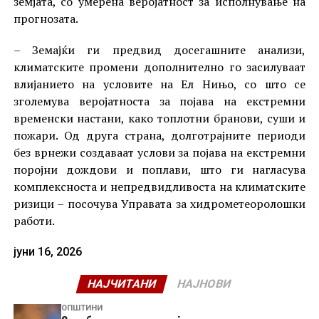
земјата, со умерена веројатност за исполнување на
прогнозата.
– Земајќи ги предвид досегашните анализи,
климатските промени дополнително го засилуваат
влијанието на условите на Ел Нињо, со што се
зголемува веројатноста за појава на екстремни
временски настани, како топлотни бранови, суши и
пожари. Од друга страна, долготрајните периоди
без врнежи создаваат услови за појава на екстремни
поројни дождови и поплави, што ги нагласува
комплексноста и непредвидливоста на климатските
ризици – посочува Управата за хидрометеоролошки
работи.
јуни 16, 2026
НАЈЧИТАНИ
НАЈНОВИ
ОПШТИНИ