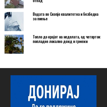
отпад
Водата во Скопје квалитетна и безбедна
за пиење
Топло до крајот на неделата, од четврток
попладне локално дожд и грмежи