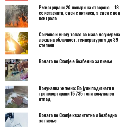
Регистрирани 20 пожари на отворено – 18
се изгаснати, еден е активен, а еден е под
контрола
Сончево и многу топло со мала до умерена
локална облачност, температурата до 39
степени
Водата во Скопје е безбедна за пиење
Комунална хигиена: Во јули подигнати и
транспортирани 15 735 тони комунален
отпад
Водата во Скопје квалитетна и безбедна
за пиење