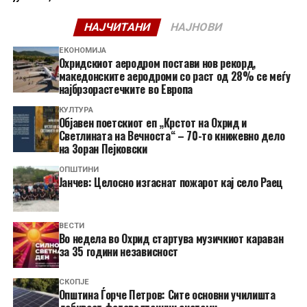
НАЈЧИТАНИ
НАЈНОВИ
ЕКОНОМИЈА
Охридскиот аеродром постави нов рекорд,
македонските аеродроми со раст од 28% се меѓу
најбрзорастечките во Европа
КУЛТУРА
Објавен поетскиот еп „Крстот на Охрид и
Светлината на Вечноста“ – 70-то книжевно дело
на Зоран Пејковски
ОПШТИНИ
Јанчев: Целосно изгаснат пожарот кај село Раец
ВЕСТИ
Во недела во Охрид стартува музичкиот караван
за 35 години независност
СКОПЈЕ
Општина Ѓорче Петров: Сите основни училишта