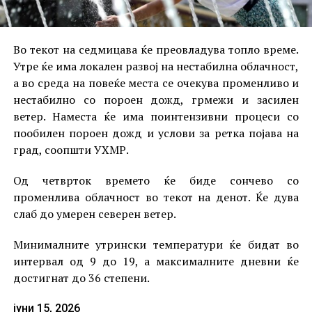
Во текот на седмицава ќе преовладува топло време.
Утре ќе има локален развој на нестабилна облачност,
а во среда на повеќе места се очекува променливо и
нестабилно со пороен дожд, грмежи и засилен
ветер. Наместа ќе има поинтензивни процеси со
пообилен пороен дожд и услови за ретка појава на
град, соопшти УХМР.
Од четврток времето ќе биде сончево со
променлива облачност во текот на денот. Ќе дува
слаб до умерен северен ветер.
Минималните утрински температури ќе бидат во
интервал од 9 до 19, а максималните дневни ќе
достигнат до 36 степени.
јуни 15, 2026