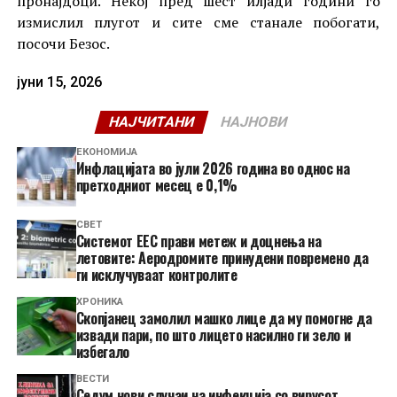
пронајдоци. Некој пред шест илјади години го
измислил плугот и сите сме станале побогати,
посочи Безос.
јуни 15, 2026
НАЈЧИТАНИ
НАЈНОВИ
ЕКОНОМИЈА
Инфлацијата во јули 2026 година во однос на
претходниот месец е 0,1%
СВЕТ
Системот ЕЕС прави метеж и доцнења на
летовите: Аеродромите принудени повремено да
ги исклучуваат контролите
ХРОНИКА
Скопјанец замолил машко лице да му помогне да
извади пари, по што лицето насилно ги зело и
избегало
ВЕСТИ
Седум нови случаи на инфекција со вирусот