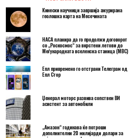
Кинески научници завршија ажурирана
геолошка карта на Месечината
НАСА планира да го продолжи договорот
со „Роскосмос“ за вкрстени летови до
Меѓународната вселенска станица (МВС)
Епл привремено го отстрани Телеграм од
Епл Стор
Џенерал моторс развива сопствен ВИ
асистент за автомобили
„Амазон“ годинава ќе потроши
дополнителни 20 милијарди долари за