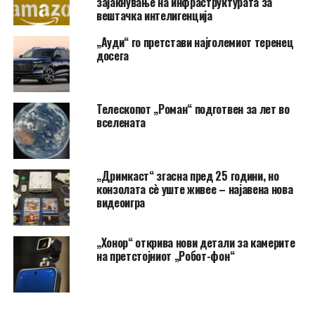
зајакнување на инфраструктурата за
вештачка интелигенција
„Ауди“ го претстави најголемиот теренец
досега
Телескопот „Роман“ подготвен за лет во
вселената
„Дримкаст“ згасна пред 25 години, но
конзолата сè уште живее – најавена нова
видеоигра
„Хонор“ открива нови детали за камерите
на претстојниот „Робот-фон“