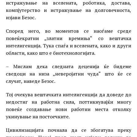
истражување на вселената, роботика, достава,
компјутерство и истражување на долговечноста,
изјави Безос.
Според него, во моментов се наоѓаме среде
повеќекратни „златни времиња“ со вештачка
интелигенција. Тука спаѓа и вселената, како и други
области, како што е биотехнологијата.
– Мислам дека следната деценија ќе бидеме
сведоци на низа „неверојатни чуда“ што ќе се
случат, наведе Безос.
Тој очекува вештачката интелигенција да доведе до
недостиг на работна сила, поттикнувајќи многу
повеќе создавање нови работни места отколку
укинување на постоечките.
Цивилизацијата почнала да се збогатува преку