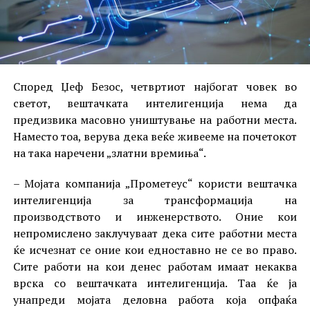
Според Џеф Безос, четвртиот најбогат човек во
светот, вештачката интелигенција нема да
предизвика масовно уништување на работни места.
Наместо тоа, верува дека веќе живееме на почетокот
на така наречени „златни времиња“.
– Мојата компанија „Прометеус“ користи вештачка
интелигенција за трансформација на
производството и инженерството. Оние кои
непромислено заклучуваат дека сите работни места
ќе исчезнат се оние кои едноставно не се во право.
Сите работи на кои денес работам имаат некаква
врска со вештачката интелигенција. Таа ќе ја
унапреди мојата деловна работа која опфаќа