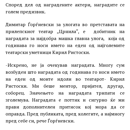
Според дел од наградените актери, наградите се
голем предизвик.
Димитар Ѓорѓиевски за улогата во претставата на
прилепскиот театар „Црнила“, е добитник на
наградата за најдобра машка главна улога, која од
годинава го носи името на еден од најголемите
театарски уметници Кирил Ристоски.
-Искрено, не ја очекував наградата. Многу сум
возбуден што наградата од годинава го носи името
на еден од моите идоли во театарот- Кирил
Ристоски. Ми беше ментор, пријател, другар,
соборец. Значењето на наградата трипати се
зголемува. Наградата е поттик и сигурно ќе ми
прави дополнителен притисок кој мора да се
оправда. Пред публиката, пред колегите, а најмногу
пред себе си, рече Ѓорѓиевски.