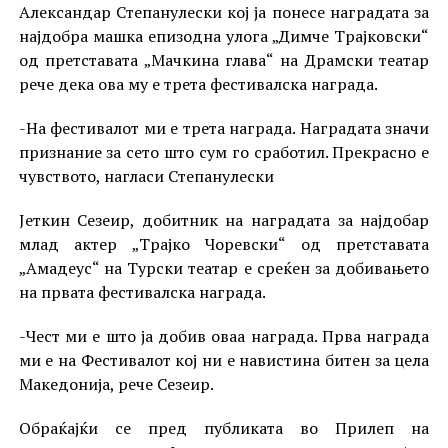
Александар Степанулески кој ја понесе наградата за
најдобра машка епизодна улога „Димче Трајковски“
од претставата „Мачкина глава“ на Драмски театар
рече дека ова му е трета фестивалска награда.
-На фестивалот ми е трета награда. Наградата значи
признание за сето што сум го сработил. Прекрасно е
чувството, нагласи Степанулески
Јеткин Сезеир, добитник на наградата за најдобар
млад актер „Трајко Чоревски“ од претставата
„Амадеус“ на Турски театар е среќен за добивањето
на првата фестивалска награда.
-Чест ми е што ја добив оваа награда. Прва награда
ми е на Фестивалот кој ни е навистина битен за цела
Македонија, рече Сезеир.
Обраќајќи се пред публиката во Прилеп на