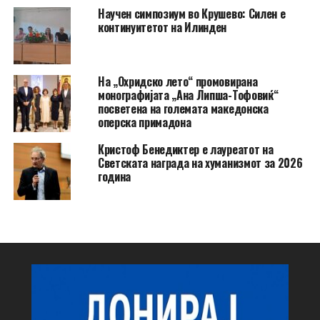
Научен симпозиум во Крушево: Силен е
континуитетот на Илинден
На „Охридско лето“ промовирана
монографијата „Ана Липша-Тофовиќ“
посветена на големата македонска
оперска примадона
Кристоф Бенедиктер е лауреатот на
Светската награда на хуманизмот за 2026
година