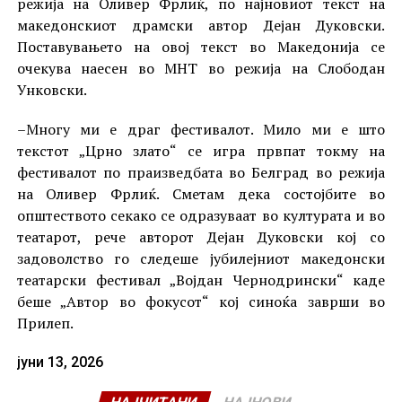
режија на Оливер Фрлиќ, по најновиот текст на
македонскиот драмски автор Дејан Дуковски.
Поставувањето на овој текст во Македонија се
очекува наесен во МНТ во режија на Слободан
Унковски.
–Многу ми е драг фестивалот. Мило ми е што
текстот „Црно злато“ се игра првпат токму на
фестивалот по праизведбата во Белград во режија
на Оливер Фрлиќ. Сметам дека состојбите во
општеството секако се одразуваат во културата и во
театарот, рече авторот Дејан Дуковски кој со
задоволство го следеше јубилејниот македонски
театарски фестивал „Војдан Чернодрински“ каде
беше „Автор во фокусот“ кој синоќа заврши во
Прилеп.
јуни 13, 2026