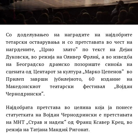
Со доделувањео на наградите на најдобрите
тетарски остварувања и со претставата во чест на
нагрдените, „Црно злато“ по текст на Дејан
Дуковски, во режија на Оливер Фрлиќ, а во изведба
на Београдско драмско позориште синоќа на
сцената од Центарот за култура „Марко Цепенов“ во
Прилеп заврши јубилејното, 60 издание на
Македонскиот театарски фестивал „Војдан
Чернодрински“.
Најдобрата претстава во целина која ја понесе
статуетката на Војдан Чернодрински е претставата
на МНТ „Страв и надеж“ од Франц Ксавер Крец, во
режија на Татјана Мандиќ Ригонат.