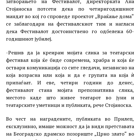
затворањето на Фестивалот, директорката Ана
Стојаноска потсети дека по четиригодишниот
мандат во кој го спроведе проектот „Враќање дома“
се заблагодари на фестивалскиот тим и нагласи
дека Фестивалот достоинствено го одбележа 60-
годишниот јубилеј.
-Решив да ја креирам мојата слика за театарски
фестивал која ќе биде современа, храбра и која ќе
оствари комуникација со сите гледачи, независно на
која возрасна или која и да е групата на која ѝ
припаѓаат. И еве, четири години до денес,
фестивалот стана мојата препознатлива слика,
местото каде што живее театарот во јуни и
театарските уметници и публиката, рече Стојаноска.
Во чест на наградените, публиката во Прилеп,
ексклузивно, имаше можност да ја види претставата
на Београдско драмско позориште „Црно злато“ во