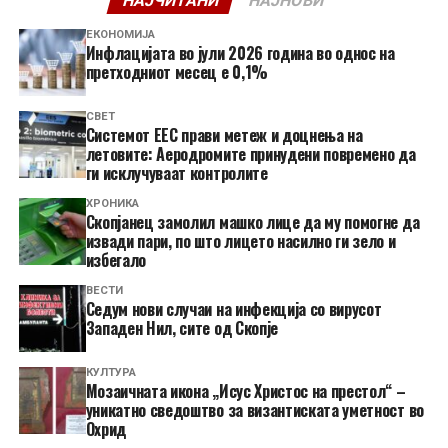
НАЈЧИТАНИ
НАЈНОВИ
ЕКОНОМИЈА
Инфлацијата во јули 2026 година во однос на
претходниот месец е 0,1%
СВЕТ
Системот ЕЕС прави метеж и доцнења на
летовите: Аеродромите принудени повремено да
ги исклучуваат контролите
ХРОНИКА
Скопјанец замолил машко лице да му помогне да
извади пари, по што лицето насилно ги зело и
избегало
ВЕСТИ
Седум нови случаи на инфекција со вирусот
Западен Нил, сите од Скопје
КУЛТУРА
Мозаичната икона „Исус Христос на престол“ –
уникатно сведоштво за византиската уметност во
Охрид