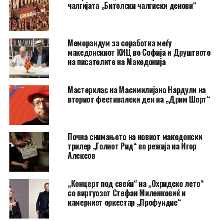
чалгијата „Битолски чалгиски денови“
Меморандум за соработка меѓу
македонскиот КИЦ во Софија и Друштвото
на писателите на Македонија
Мастерклас на Масимилијано Нардули на
вториот фестивалски ден на „Дрим Шорт“
Почна снимањето на новиот македонски
трилер „Голиот Рид“ во режија на Игор
Алексов
„Концерт под свеќи“ на „Охридско лето“
со виртуозот Стефан Миленковиќ и
камерниот оркестар „Профундис“