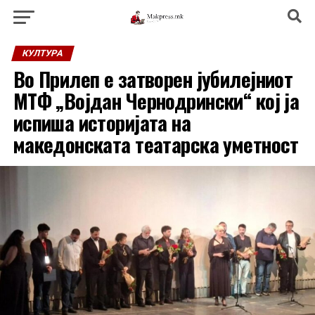
КУЛТУРА
Во Прилеп е затворен јубилејниот
МТФ „Војдан Чернодрински“ кој ја
испиша историјата на
македонската театарска уметност