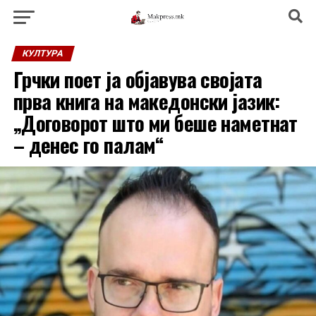
КУЛТУРА
Грчки поет ја објавува својата
прва книга на македонски јазик:
„Договорот што ми беше наметнат
– денес го палам“