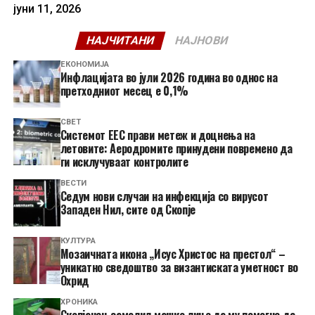
јуни 11, 2026
НАЈЧИТАНИ
НАЈНОВИ
ЕКОНОМИЈА
Инфлацијата во јули 2026 година во однос на
претходниот месец е 0,1%
СВЕТ
Системот ЕЕС прави метеж и доцнења на
летовите: Аеродромите принудени повремено да
ги исклучуваат контролите
ВЕСТИ
Седум нови случаи на инфекција со вирусот
Западен Нил, сите од Скопје
КУЛТУРА
Мозаичната икона „Исус Христос на престол“ –
уникатно сведоштво за византиската уметност во
Охрид
ХРОНИКА