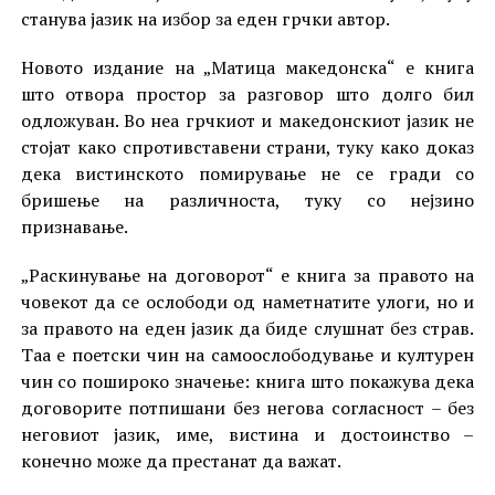
станува јазик на избор за еден грчки автор.
Новото издание на „Матица македонска“ е книга
што отвора простор за разговор што долго бил
одложуван. Во неа грчкиот и македонскиот јазик не
стојат како спротивставени страни, туку како доказ
дека вистинското помирување не се гради со
бришење на различноста, туку со нејзино
признавање.
„Раскинување на договорот“ е книга за правото на
човекот да се ослободи од наметнатите улоги, но и
за правото на еден јазик да биде слушнат без страв.
Таа е поетски чин на самоослободување и културен
чин со пошироко значење: книга што покажува дека
договорите потпишани без негова согласност – без
неговиот јазик, име, вистина и достоинство –
конечно може да престанат да важат.