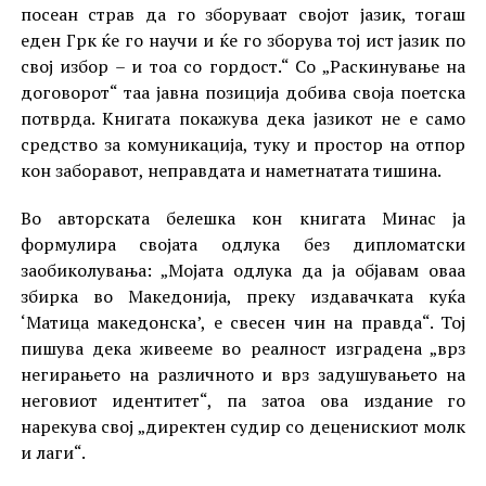
посеан страв да го зборуваат својот јазик, тогаш
еден Грк ќе го научи и ќе го зборува тој ист јазик по
свој избор – и тоа со гордост.“ Со „Раскинување на
договорот“ таа јавна позиција добива своја поетска
потврда. Книгата покажува дека јазикот не е само
средство за комуникација, туку и простор на отпор
кон заборавот, неправдата и наметнатата тишина.
Во авторската белешка кон книгата Минас ја
формулира својата одлука без дипломатски
заобиколувања: „Мојата одлука да ја објавам оваа
збирка во Македонија, преку издавачката куќа
‘Матица македонска’, е свесен чин на правда“. Тој
пишува дека живееме во реалност изградена „врз
негирањето на различното и врз задушувањето на
неговиот идентитет“, па затоа ова издание го
нарекува свој „директен судир со деценискиот молк
и лаги“.