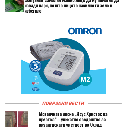
Скопјанец замолил машко лице да му помогне да
извади пари, по што лицето насилно ги зело и
избегало
ПОВРЗАНИ ВЕСТИ
Мозаичната икона „Исус Христос на
престол“ – уникатно сведоштво за
византиската уметност во Охрид