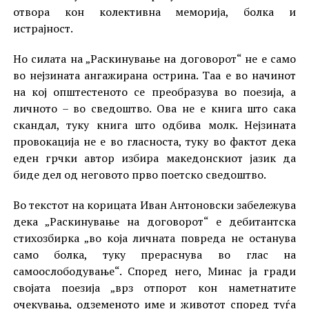
отвора кон колективна меморија, болка и
истрајност.
Но силата на „Раскинување на договорот“ не е само
во нејзината ангажирана острина. Таа е во начинот
на кој општестеното се преобразува во поезија, а
личното – во сведоштво. Ова не е книга што сака
скандал, туку книга што одбива молк. Нејзината
провокација не е во гласноста, туку во фактот дека
еден грчки автор избира македонскиот јазик да
биде дел од неговото прво поетско сведоштво.
Во текстот на корицата Иван Антоновски забележува
дека „Раскинување на договорот“ е дебитантска
стихозбирка „во која личната повреда не останува
само болка, туку прераснува во глас на
самоослободување“. Според него, Минас ја гради
својата поезија „врз отпорот кон наметнатите
очекувања, одземеното име и животот според туѓа