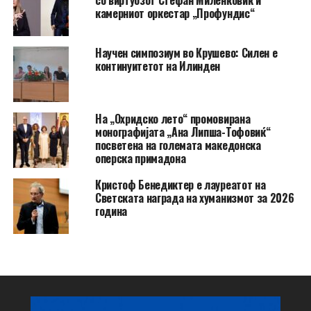
со виртуозот Стефан Миленковиќ и
камерниот оркестар „Профундис“
Научен симпозиум во Крушево: Силен е
континуитетот на Илинден
На „Охридско лето“ промовирана
монографијата „Ана Липша-Тофовиќ“
посветена на големата македонска
оперска примадона
Кристоф Бенедиктер е лауреатот на
Светската награда на хуманизмот за 2026
година