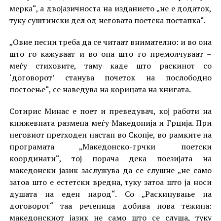
мерка“, а двојазичноста на изданието „не е додаток,
туку суштински дел од неговата поетска постапка“.
„Овие песни треба да се читаат внимателно: и во она
што го кажуваат и во она што го премолчуваат –
меѓу стиховите, таму каде што раскинот со
‘договорот’ станува почеток на послободно
постоење“, се наведува на корицата на книгата.
Сотирис Минас е поет и преведувач, кој работи на
книжевната размена меѓу Македонија и Грција. При
неговиот претходен настап во Скопје, во рамките на
програмата „Македонско-грчки поетски
координати“, тој порача дека поезијата на
македонски јазик заслужува да се слушне „не само
затоа што е естетски вредна, туку затоа што ја носи
душата на еден народ“. Со „Раскинување на
договорот“ таа реченица добива нова тежина:
македонскиот јазик не само што се слуша, туку