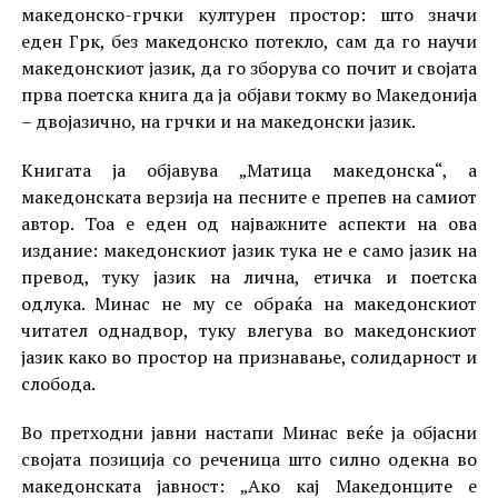
македонско-грчки културен простор: што значи
еден Грк, без македонско потекло, сам да го научи
македонскиот јазик, да го зборува со почит и својата
прва поетска книга да ја објави токму во Македонија
– двојазично, на грчки и на македонски јазик.
Книгата ја објавува „Матица македонска“, а
македонската верзија на песните е препев на самиот
автор. Тоа е еден од најважните аспекти на ова
издание: македонскиот јазик тука не е само јазик на
превод, туку јазик на лична, етичка и поетска
одлука. Минас не му се обраќа на македонскиот
читател однадвор, туку влегува во македонскиот
јазик како во простор на признавање, солидарност и
слобода.
Во претходни јавни настапи Минас веќе ја објасни
својата позиција со реченица што силно одекна во
македонската јавност: „Ако кај Македонците е