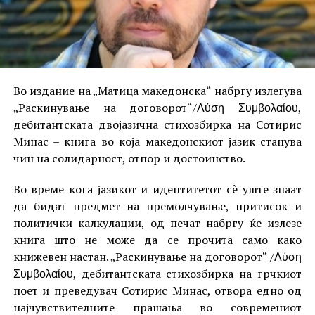
Во издание на „Матица македонска“ набргу излегува
„Раскинување на договорот“/Λύση Συμβολαίου,
дебитантската двојазична стихозбирка на Сотирис
Минас – книга во која македонскиот јазик станува
чин на солидарност, отпор и достоинство.
Во време кога јазикот и идентитетот сè уште знаат
да бидат предмет на премолчување, притисок и
политички калкулации, од печат набргу ќе излезе
книга што не може да се прочита само како
книжевен настан. „Раскинување на договорот“ /Λύση
Συμβολαίου, дебитантската стихозбирка на грчкиот
поет и преведувач Сотирис Минас, отвора едно од
најчувствителните прашања во современиот