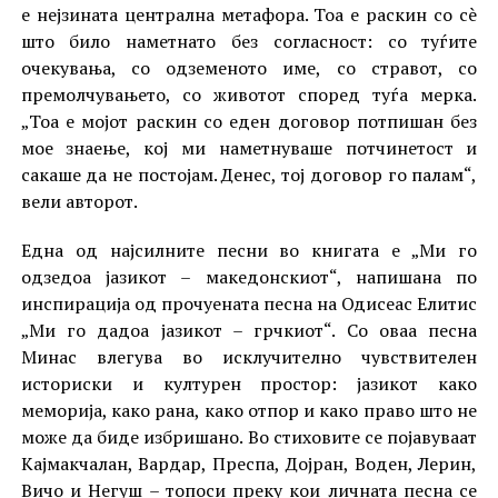
е нејзината централна метафора. Тоа е раскин со сè
што било наметнато без согласност: со туѓите
очекувања, со одземеното име, со стравот, со
премолчувањето, со животот според туѓа мерка.
„Тоа е мојот раскин со еден договор потпишан без
мое знаење, кој ми наметнуваше потчинетост и
сакаше да не постојам. Денес, тој договор го палам“,
вели авторот.
Една од најсилните песни во книгата е „Ми го
одзедоа јазикот – македонскиот“, напишана по
инспирација од прочуената песна на Одисеас Елитис
„Ми го дадоа јазикот – грчкиот“. Со оваа песна
Минас влегува во исклучително чувствителен
историски и културен простор: јазикот како
меморија, како рана, како отпор и како право што не
може да биде избришано. Во стиховите се појавуваат
Кајмакчалан, Вардар, Преспа, Дојран, Воден, Лерин,
Вичо и Негуш – топоси преку кои личната песна се