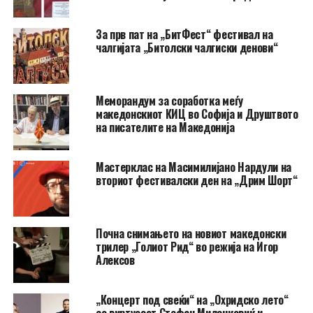
За прв пат на „БитФест“ фестивал на
чалгијата „Битолски чалгиски денови“
Меморандум за соработка меѓу
македонскиот КИЦ во Софија и Друштвото
на писателите на Македонија
Мастерклас на Масимилијано Нардули на
вториот фестивалски ден на „Дрим Шорт“
Почна снимањето на новиот македонски
трилер „Голиот Рид“ во режија на Игор
Алексов
„Концерт под свеќи“ на „Охридско лето“