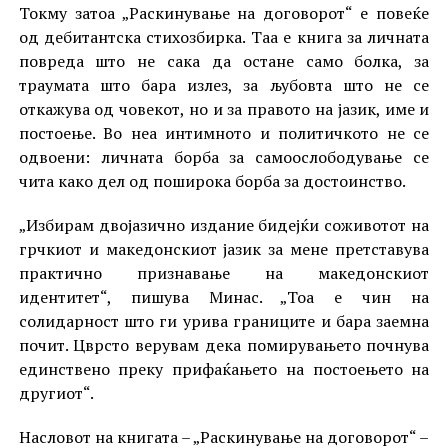
Токму затоа „Раскинување на договорот“ е повеќе
од дебитантска стихозбирка. Таа е книга за личната
повреда што не сака да остане само болка, за
траумата што бара излез, за љубовта што не се
откажува од човекот, но и за правото на јазик, име и
постоење. Во неа интимното и политичкото не се
одвоени: личната борба за самоослободување се
чита како дел од поширока борба за достоинство.
„Избирам двојазично издание бидејќи соживотот на
грчкиот и македонскиот јазик за мене претставува
практично признавање на македонскиот
идентитет“, пишува Минас. „Тоа е чин на
солидарност што ги урива границите и бара заемна
почит. Цврсто верувам дека помирувањето почнува
единствено преку прифаќањето на постоењето на
другиот“.
Насловот на книгата – „Раскинување на договорот“ –