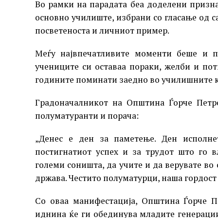
Во рамки на парадата беа доделени призна
основно училиште, избрани со гласање од с
посветеноста и личниот пример.
Меѓу највпечатливите моменти беше и п
учениците си оставаа пораки, желби и пот
годините поминати заедно во училишните 
Градоначалникот на Општина Ѓорче Петро
полуматуранти и порача:
„Денес е ден за паметење. Ден исполне
постигнатиот успех и за трудот што го 
големи соништа, да учите и да верувате во
држава. Честито полуматурци, наша гордост 
Со оваа манифестација, Општина Ѓорче П
иднина ќе ги обединува младите генерации