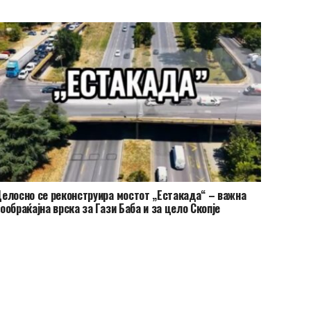
елосно се реконструира мостот „Естакада“ – важна
ообраќајна врска за Гази Баба и за цело Скопје