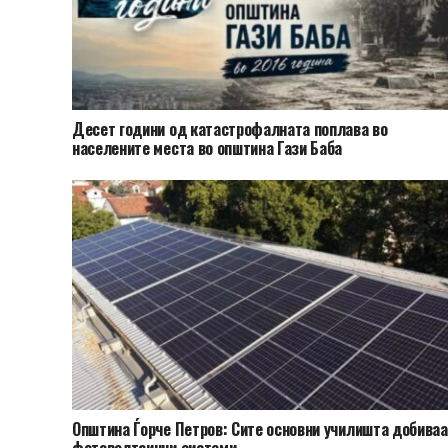
Десет години од катастрофалната поплава во
населените места во општина Гази Баба
Општина Ѓорче Петров: Сите основни училишта добива
фотоволтаични системи