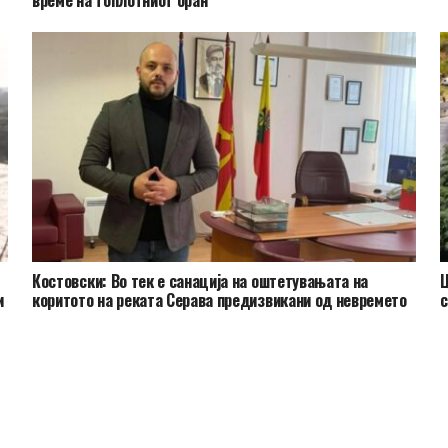
Костовски: Во тек е санација на оштетувањата на
Ц
и
коритото на реката Серава предизвикани од невремето
с