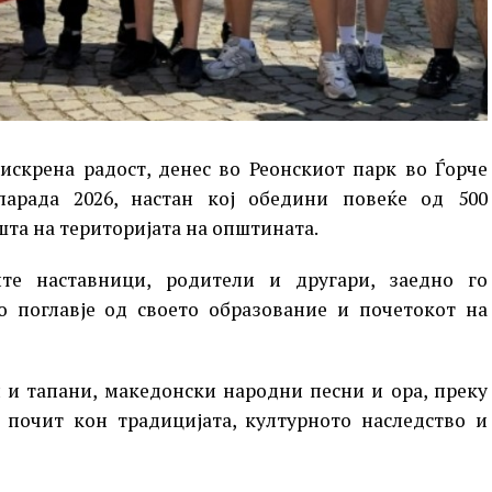
искрена радост, денес во Реонскиот парк во Ѓорче
арада 2026, настан кој обедини повеќе од 500
та на територијата на општината.
те наставници, родители и другари, заедно го
о поглавје од своето образование и почетокот на
и и тапани, македонски народни песни и ора, преку
 почит кон традицијата, културното наследство и