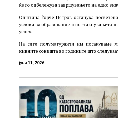
ќе го одбележува завршувањето на едно зна
Општина Ѓорче Петров останува посветен
услови за образование и поттикнувањето на
успех.
На сите полуматуранти им посакуваме мн
нивните соништа во годините што следуваат
јуни 11, 2026