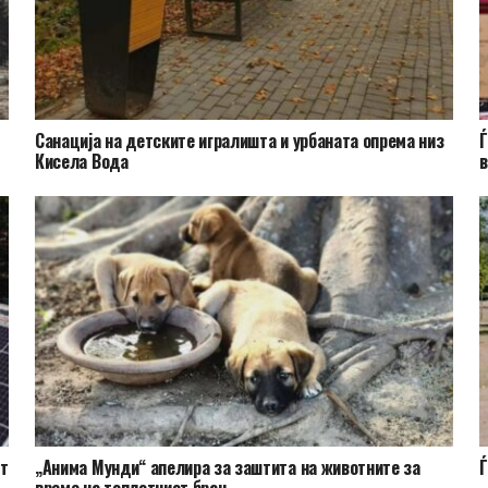
​Санација на детските игралишта и урбаната опрема низ
Ѓ
Кисела Вода
в
ат
„Анима Мунди“ апелира за заштита на животните за
Ѓ
време на топлотниот бран