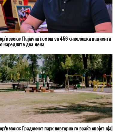
орѓиевски: Парична помош за 456 онколошки пациенти
о наредните два дена
орѓиевски: Градскиот парк повторно го враќа својот сјај