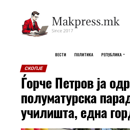
ВЕСТИ
ПОЛИТИКА
РЕПУБЛИКА
СКОПЈЕ
Ѓорче Петров ја од
полуматурска парад
училишта, една гор