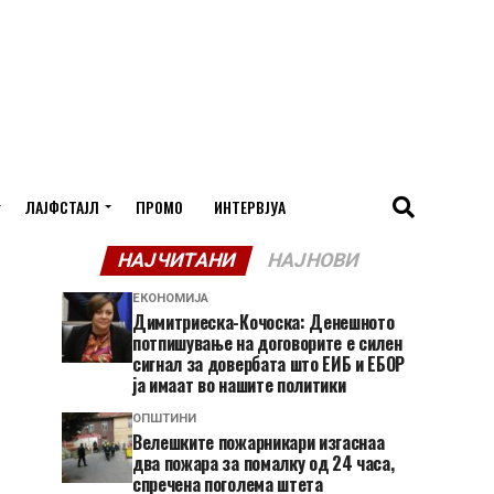
ЛАЈФСТАЈЛ
ПРОМО
ИНТЕРВЈУА
НАЈЧИТАНИ
НАЈНОВИ
ЕКОНОМИЈА
Димитриеска-Кочоска: Денешното
потпишување на договорите е силен
сигнал за довербата што ЕИБ и ЕБОР
ја имаат во нашите политики
ОПШТИНИ
Велешките пожарникари изгаснаа
два пожара за помалку од 24 часа,
спречена поголема штета