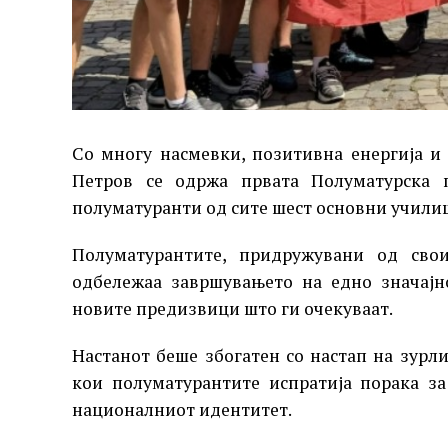
Со многу насмевки, позитивна енергија и 
Петров се одржа првата Полуматурска п
полуматуранти од сите шест основни училиш
Полуматурантите, придружувани од свои
одбележаа завршувањето на едно значајн
новите предизвици што ги очекуваат.
Настанот беше збогатен со настап на зурл
кои полуматурантите испратија порака за
националниот идентитет.