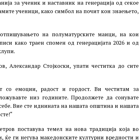
нија за ученик и наставник на генерација од секое
амите ученици, како симбол на почит кон знаењето,
отпишувањето на полуматурските маици, на кои
писи како траен спомен од генерацијата 2026 и од
клупи.
в, Александар Стојкоски, упати честитка до сите
т со емоции, радост и гордост. Ви честитам за
вложувавте низ годините. Продолжете да сонувате
 себе. Вие сте иднината на нашата општина и нашата
сте!“
етров поставува темел на нова традиција која во
, ќе ги негува македонските културни вредности и