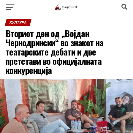
КУЛТУРА
Вториот ден од „Војдан
Чернодрински“ во знакот на
театарските дебати и две
претстави во официјалната
конкуренција