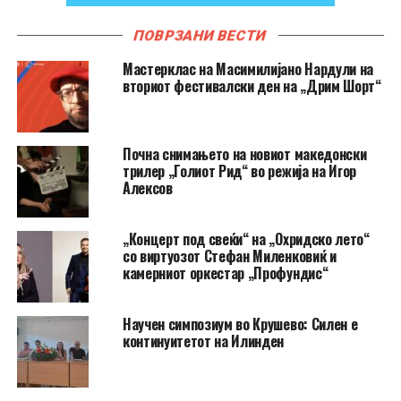
ПОВРЗАНИ ВЕСТИ
Мастерклас на Масимилијано Нардули на
вториот фестивалски ден на „Дрим Шорт“
Почна снимањето на новиот македонски
трилер „Голиот Рид“ во режија на Игор
Алексов
„Концерт под свеќи“ на „Охридско лето“
со виртуозот Стефан Миленковиќ и
камерниот оркестар „Профундис“
Научен симпозиум во Крушево: Силен е
континуитетот на Илинден