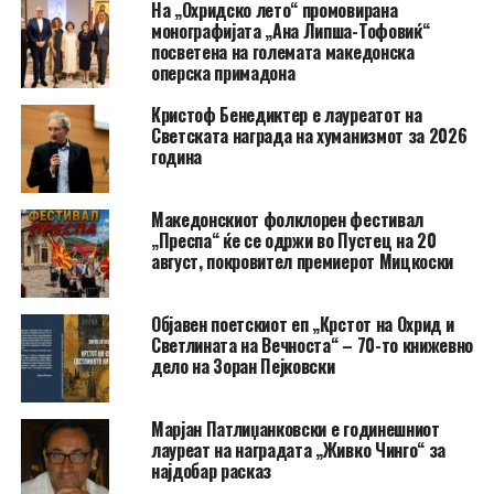
На „Охридско лето“ промовирана
монографијата „Ана Липша-Тофовиќ“
посветена на големата македонска
оперска примадона
Кристоф Бенедиктер е лауреатот на
Светската награда на хуманизмот за 2026
година
Македонскиот фолклорен фестивал
„Преспа“ ќе се одржи во Пустец на 20
август, покровител премиерот Мицкоски
Објавен поетскиот еп „Крстот на Охрид и
Светлината на Вечноста“ – 70-то книжевно
дело на Зоран Пејковски
Марјан Патлиџанковски е годинешниот
лауреат на наградата „Живко Чинго“ за
најдобар расказ