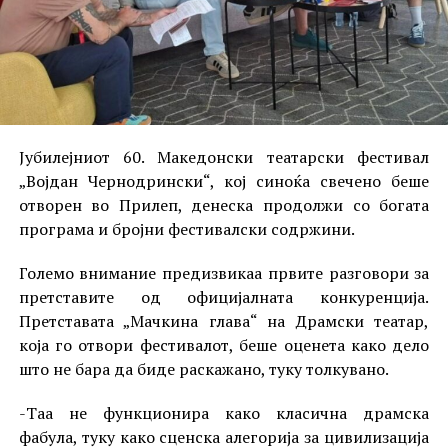
Јубилејниот 60. Македонски театарски фестивал
„Војдан Чернодрински“, кој синоќа свечено беше
отворен во Прилеп, денеска продолжи со богата
програма и бројни фестивалски содржини.
Големо внимание предизвикаа првите разговори за
претставите од официјалната конкуренција.
Претставата „Мачкина глава“ на Драмски театар,
која го отвори фестивалот, беше оценета како дело
што не бара да биде раскажано, туку толкувано.
-Таа не функционира како класична драмска
фабула, туку како сценска алегорија за цивилизација