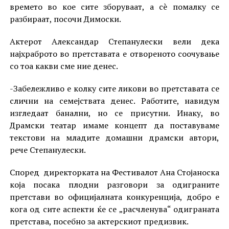
времето во кое сите зборуваат, а сè помалку се
разбираат, посочи Димоски.
Актерот Александар Степанулески вели дека
најхраброто во претставата е отвореното соочување
со тоа какви сме ние денес.
-Забележливо е колку сите ликови во претставата се
слични на семејствата денес. Работите, навидум
изгледаат банални, но се присутни. Инаку, во
Драмски театар имаме концепт да поставуваме
текстови на младите домашни драмски автори,
рече Степанулески.
Според директорката на Фестивалот Ана Стојаноска
која посака плодни разговори за одиграните
претстави во официјалната конкуренција, добро е
кога од сите аспекти ќе се „расчленува“ одиграната
претстава, посебно за актерскиот предизвик.