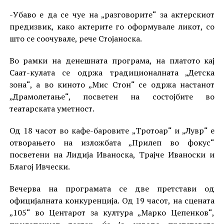
-Убаво е да се чуе на „разговорите“ за актерскиот
предизвик, како актерите го оформувале ликот, со
што се соочувале, рече Стојаноска.
Во рамки на денешната програма, на платото кај
Саат-кулата се одржа традиционалната „Детска
зона“, а во киното „Мис Стон“ се одржа настанот
„Драмолетање“, посветен на состојбите во
театарската уметност.
Од 18 часот во кафе-баровите „Тротоар“ и „Лувр“ е
отворањето на изложбата „Прилеп во фокус“
посветени на Лидија Иваноска, Трајче Иваноски и
Благој Ивчески.
Вечерва на програмата се две претстави од
официјалната конкуренција. Од 19 часот, на сцената
„105“ во Центарот за култура „Марко Цепенков“,