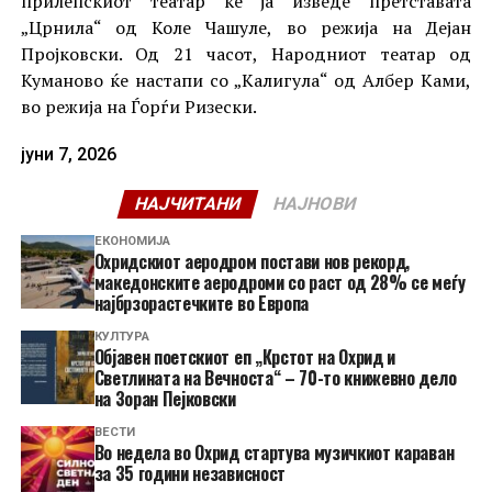
прилепскиот театар ќе ја изведе претставата
„Црнила“ од Коле Чашуле, во режија на Дејан
Пројковски. Од 21 часот, Народниот театар од
Куманово ќе настапи со „Калигула“ од Албер Ками,
во режија на Ѓорѓи Ризески.
јуни 7, 2026
НАЈЧИТАНИ
НАЈНОВИ
ЕКОНОМИЈА
Охридскиот аеродром постави нов рекорд,
македонските аеродроми со раст од 28% се меѓу
најбрзорастечките во Европа
КУЛТУРА
Објавен поетскиот еп „Крстот на Охрид и
Светлината на Вечноста“ – 70-то книжевно дело
на Зоран Пејковски
ВЕСТИ
Во недела во Охрид стартува музичкиот караван
за 35 години независност