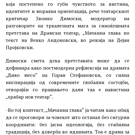
која постепено го губи чувството за вистина,
идентитет и морална ориентација, рече театарскиот
критичар Звонко Димоски, модератор на
разговорите на тркалезната маса за синоќешната
претстава на Драмски театар, „Мачкина глава по
текст на Венко Андоновски, во режија на Дејан
Пројковски.
Димоски смета дека претставата може да се
дефинира како постмодерна рефлексија на драмата
„Диво месо“ на Горан Стефановски, со силна
инспирација од современите глобални состојби,
отворајќи го прашањето дали таа е навистина
„храбар нов театар“.
-Во тој контекст, „Мачкина глава“ ја читам како обид
да се проговори за човекот што останал без сигурни
координати: без јасна идеологија, без стабилна
традиција, без доверба во иднината. Тоа е драма за