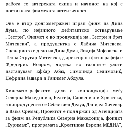
работа со актерската екипа и начинот на кој е
постигната филмската автентичност.
Ова е втор долгометражен игран филм на Дина
Дума, по нејзиното дебитантско остварување
„Сестри“. Филмот е во продукција на „Сестри и брат
Митевски“, а продуцентка е Лабина Митевска.
Сценариото е дело на Дина Дума, Лидија Мојсовска и
Теона Стругар Митевска, директор на фотографија е
Фредерик Ноаром, додека во главните улоги
настапуваат Ефќар Абаз, Симонида Селимовиќ,
Џефрина Јашари и Ганимет Абдула.
Кинематографското дело е копродукција меѓу
Северна Македонија, Белгија, Словенија и Хрватска,
а копродуценти се Себастиен Делуа, Данијел Хочевар
и Вања Сремац. Проектот е поддржан од Агенцијата
за филм на Република Северна Македонија, фондот
„Еуримаж“, програмата „Креативна Европа МЕДИА“,