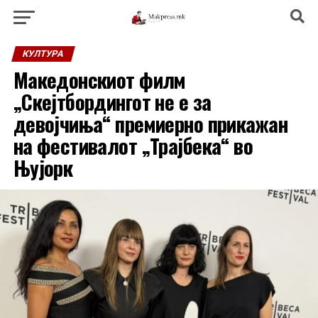
КУЛТУРА
Македонскиот филм
„Скејтбордингот не е за
девојчиња“ премиерно прикажан
на фестивалот „Трајбека“ во
Њујорк