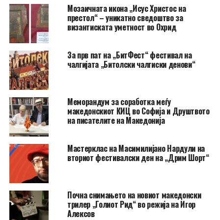
Мозаичната икона „Исус Христос на
престол“ – уникатно сведоштво за
византиската уметност во Охрид
За прв пат на „БитФест“ фестивал на
чалгијата „Битолски чалгиски денови“
Меморандум за соработка меѓу
македонскиот КИЦ во Софија и Друштвото
на писателите на Македонија
Мастерклас на Масимилијано Нардули на
вториот фестивалски ден на „Дрим Шорт“
Почна снимањето на новиот македонски
трилер „Голиот Рид“ во режија на Игор
Алексов