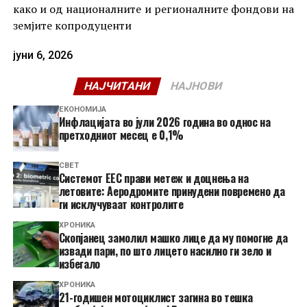
како и од националните и регионалните фондови на
земјите копродуценти
јуни 6, 2026
НАЈЧИТАНИ
НАЈНОВИ
ЕКОНОМИЈА
Инфлацијата во јули 2026 година во однос на
претходниот месец е 0,1%
СВЕТ
Системот ЕЕС прави метеж и доцнења на
летовите: Аеродромите принудени повремено да
ги исклучуваат контролите
ХРОНИКА
Скопјанец замолил машко лице да му помогне да
извади пари, по што лицето насилно ги зело и
избегало
ХРОНИКА
21-годишен мотоциклист загина во тешка