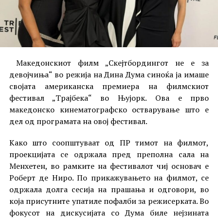
Македонскиот филм „Скејтбордингот не е за
девојчиња“ во режија на Дина Дума синоќа ја имаше
својата американска премиера на филмскиот
фестивал „Трајбека“ во Њујорк. Ова е прво
македонско кинематографско остварување што е
дел од програмата на овој фестивал.
Како што соопштуваат од ПР тимот на филмот,
проекцијата се одржала пред преполна сала на
Менхетен, во рамките на фестивалот чиј основач е
Роберт де Ниро. По прикажувањето на филмот, се
одржала долга сесија на прашања и одговори, во
која присутните упатиле пофалби за режисерката. Во
фокусот на дискусијата со Дума биле нејзината