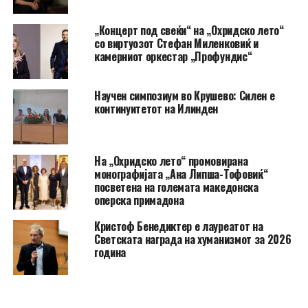
„Концерт под свеќи“ на „Охридско лето“
со виртуозот Стефан Миленковиќ и
камерниот оркестар „Профундис“
Научен симпозиум во Крушево: Силен е
континуитетот на Илинден
На „Охридско лето“ промовирана
монографијата „Ана Липша-Тофовиќ“
посветена на големата македонска
оперска примадона
Кристоф Бенедиктер е лауреатот на
Светската награда на хуманизмот за 2026
година