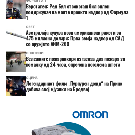
ФОРМУЛА 1
Верстапен: Ред Бул отсекогаш бил силен
поддржувач на моите проекти надвор од Формула
1
СВЕТ
Австралија купува нови американски ракети за
475 милиони долари: Прва земја надвор од САД
со оружјето АИМ-260
ОПШТИНИ
Велешките пожарникари изгаснаа два пожара за
помалку од 24 часа, спречена поголема штета
СЦЕНА
Легендарниот филм „Пурпурен дожд“ на Принс
добива свој мјузикл на Бродвеј