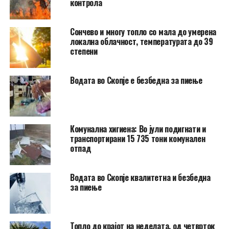
контрола
Сончево и многу топло со мала до умерена
локална облачност, температурата до 39
степени
Водата во Скопје е безбедна за пиење
Комунална хигиена: Во јули подигнати и
транспортирани 15 735 тони комунален
отпад
Водата во Скопје квалитетна и безбедна
за пиење
Топло до крајот на неделата, од четврток