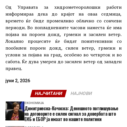
Од Управата за хидрометеоролошки работи
информираа дека до крајот на оваа седмица,
времето ќе биде променливо облачно со сончеви
периоди. Во попладневните часови наместа ќе има
појава на пороен дожд, грмежи и засилен ветер.
Локално процесите ќе бидат поинтензивни со
пообилен пороен дожд, силен ветер, грмежи и
услови за појава на град, особено во четврток и во
сабота. Ќе дува умерен до засилен ветер од западен
правец.
јуни 2, 2026
НАЈЧИТАНИ
НАЈНОВИ
ЕКОНОМИЈА
Димитриеска-Кочоска: Денешното потпишување
на договорите е силен сигнал за довербата што
ЕИБ и ЕБОР ја имаат во нашите политики