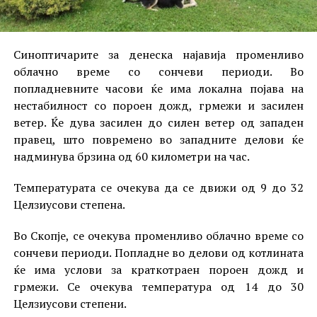
Синоптичарите за денеска најавија променливо
облачно време со сончеви периоди. Во
попладневните часови ќе има локална појава на
нестабилност со пороен дожд, грмежи и засилен
ветер. Ќе дува засилен до силен ветер од западен
правец, што повремено во западните делови ќе
надминува брзина од 60 километри на час.
Температурата се очекува да се движи од 9 до 32
Целзиусови степена.
Во Скопје, се очекува променливо облачно време со
сончеви периоди. Попладне во делови од котлината
ќе има услови за краткотраен пороен дожд и
грмежи. Се очекува температура од 14 до 30
Целзиусови степени.