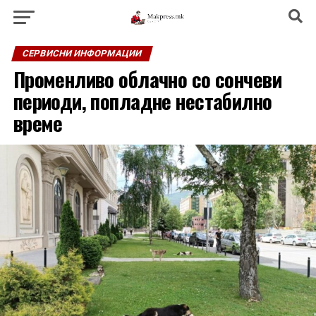
СЕРВИСНИ ИНФОРМАЦИИ
Променливо облачно со сончеви
периоди, попладне нестабилно
време