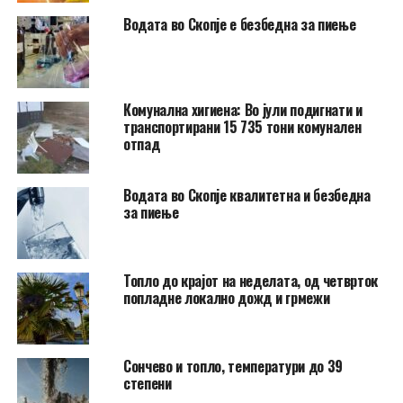
Водата во Скопје е безбедна за пиење
Комунална хигиена: Во јули подигнати и
транспортирани 15 735 тони комунален
отпад
Водата во Скопје квалитетна и безбедна
за пиење
Топло до крајот на неделата, од четврток
попладне локално дожд и грмежи
Сончево и топло, температури до 39
степени