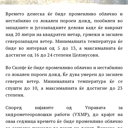
Времето денеска ќе биде променливо облачно и
нестабилно со локален пороен дожд, пообилен во
западните и југозападните делови каде ќе наврнат
над 20 литри на квадратен метар, грмежи и засилен
северозападен ветер. Минималната температура ќе
биде во интервал од 5 до 13, а максималната ќе
достигне од 16 до 24 степени Целзиусови.
Во Скопје ќе биде променливо облачно и нестабилно
со локален пороен дожд. Ќе дува умерен до засилен
северен ветер. Минималната температура ќе се
спушти до 10, а максималната ќе достигне до 23
степени.
Според најавите од Управата за
хидрометеоролошки работи (УХМР), до крајот на
оваа седмица времето ќе биде променливо облачно