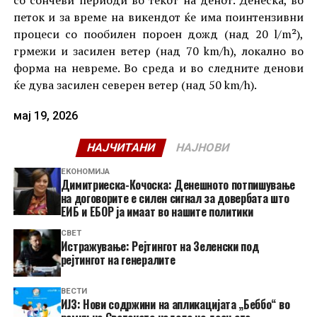
со сончеви периоди во текот на денот. Денеска, во
петок и за време на викендот ќе има поинтензивни
процеси со пообилен пороен дожд (над 20 l/m²),
грмежи и засилен ветер (над 70 km/h), локално во
форма на невреме. Во среда и во следните денови
ќе дува засилен северен ветер (над 50 km/h).
мај 19, 2026
НАЈЧИТАНИ
НАЈНОВИ
ЕКОНОМИЈА
Димитриеска-Кочоска: Денешното потпишување
на договорите е силен сигнал за довербата што
ЕИБ и ЕБОР ја имаат во нашите политики
СВЕТ
Истражување: Рејтингот на Зеленски под
рејтингот на генералите
ВЕСТИ
ИЈЗ: Нови содржини на апликацијата „Беббо“ во