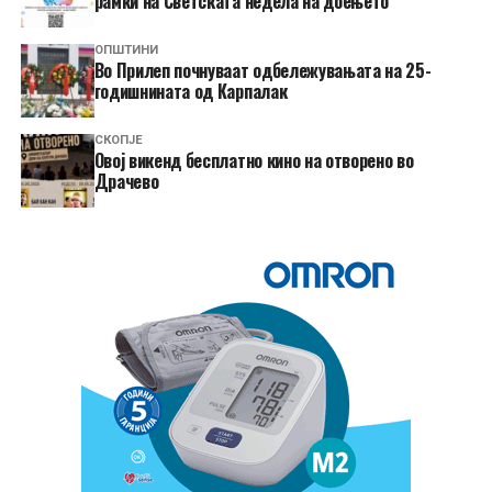
рамки на Светската недела на доењето
ОПШТИНИ
Во Прилеп почнуваат одбележувањата на 25-
годишнината од Карпалак
СКОПЈЕ
​Овој викенд бесплатно кино на отворено во
Драчево