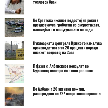
топлотен бран
Во Хрватска нискиот водостој на реките
предизвикува проблеми во енергетиката,
пловидбата и снабдувањето со вода
Нуклеарната централа Кршко го намалува
производството за 20 проценти поради
нискиот водостој на Сава
Пајазити: Албанскиот конзулат во
Бујановац наскоро ќе стане реалност
Во Албанија 20 активни пожари,
распоредени се 727 оперативен персонал