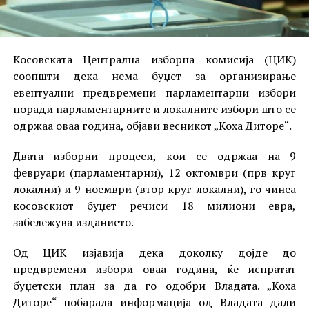
Косовската Централна изборна комисија (ЦИК)
соопшти дека нема буџет за организирање
евентуални предвремени парламентарни избори
поради парламентарните и локалните избори што се
одржаа оваа година, објави весникот „Коха Диторе“.
Двата изборни процеси, кои се одржаа на 9
февруари (парламентарни), 12 октомври (прв круг
локални) и 9 ноември (втор круг локални), го чинеа
косовскиот буџет речиси 18 милиони евра,
забележува изданието.
Од ЦИК изјавија дека доколку дојде до
предвремени избори оваа година, ќе испратат
буџетски план за да го одобри Владата. „Коха
Диторе“ побарала информација од Владата дали