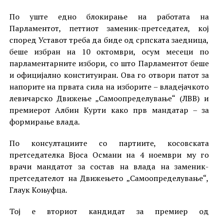
По уште едно блокирање на работата на
Парламентот, петтиот заменик-претседател, кој
според Уставот треба да биде од српската заедница,
беше избран на 10 октомври, осум месеци по
парламентарните избори, со што Парламентот беше
и официјално конституиран. Ова го отвори патот за
напорите на првата сила на изборите – владејачкото
левичарско Движење „Самоопределување“ (ЛВВ) и
премиерот Албин Курти како прв мандатар – за
формирање влада.
По консултациите со партиите, косовската
претседателка Вјоса Османи на 4 ноември му го
врачи мандатот за состав на влада на заменик-
претседателот на Движењето „Самоопределување“,
Глаук Коњуфца.
Тој е вториот кандидат за премиер од