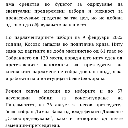
има средства во буџетот за одржување на
евентуални предвремени избори и можност за
пренасочување средства за таа цел, но не добила
одговор до објавувањето на написот.
По парламентарните избори на 9 февруари 2025
година, Косово западна во политичка криза. Ниту
една од партиите не доби мнозинство од 61 глас во
Собранието од 120 места, поради што ниту еден од
претставените кандидати за претседател на
косовскиот парламент не собра доволна поддршка
и работата на институцијата беше блокирана.
Речиси седум месеци по изборите и по 57
неуспешни обиди за конституирање на
Парламентот, на 26 август за негов претседател
беше избран Димал Баша од владејачкото Движење
„Самоопределување“, како и четворица од петте
заменици-претседатели.