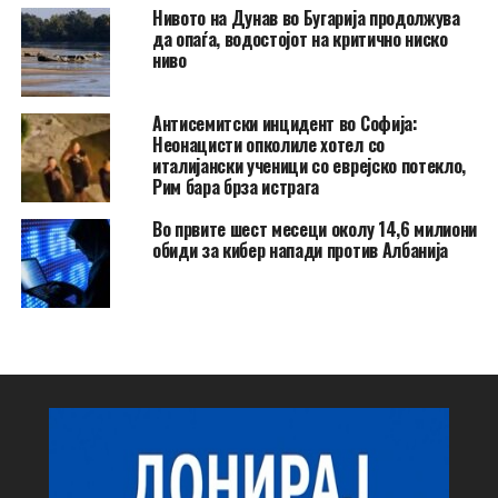
Нивото на Дунав во Бугарија продолжува
да опаѓа, водостојот на критично ниско
ниво
Антисемитски инцидент во Софија:
Неонацисти опколиле хотел со
италијански ученици со еврејско потекло,
Рим бара брза истрага
Во првите шест месеци околу 14,6 милиони
обиди за кибер напади против Албанија