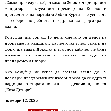
„Самоопределување“, откако на 26 октомври првиот
мандатар – актуелниот премиер на Косово и
претседател на партијата Албин Курти – не успеа да
ја собере потребната поддршка за формирање
влада.
Коњуфца има рок од 15 дена, сметано од денот на
добивање на мандатот, да претстави програма и да
формира влада. Доколку и вториот кабинет не биде
изгласан со мнозинство, земјата ќе оди на
предвремени избори.
Ако Коњуфца не успее да состави влада до 19
ноември, предвремените избори треба да се одржат
најдоцна во втората половина на декември, според
„Коха Диторе“.
ноември 12, 2025