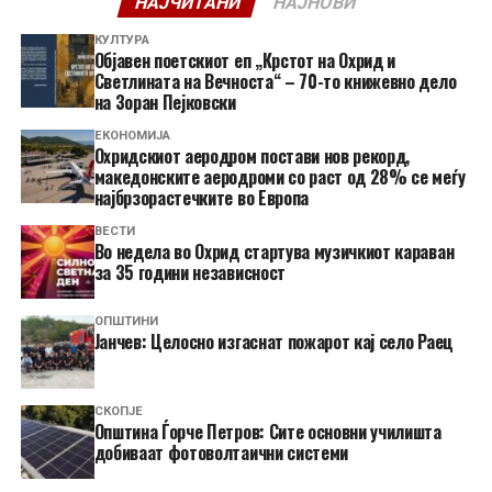
НАЈЧИТАНИ
НАЈНОВИ
КУЛТУРА
Објавен поетскиот еп „Крстот на Охрид и
Светлината на Вечноста“ – 70-то книжевно дело
на Зоран Пејковски
ЕКОНОМИЈА
Охридскиот аеродром постави нов рекорд,
македонските аеродроми со раст од 28% се меѓу
најбрзорастечките во Европа
ВЕСТИ
Во недела во Охрид стартува музичкиот караван
за 35 години независност
ОПШТИНИ
Јанчев: Целосно изгаснат пожарот кај село Раец
СКОПЈЕ
Општина Ѓорче Петров: Сите основни училишта
добиваат фотоволтаични системи