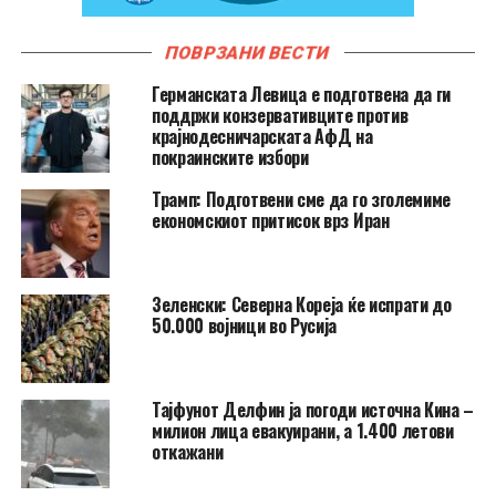
ПОВРЗАНИ ВЕСТИ
Германската Левица е подготвена да ги
поддржи конзервативците против
крајнодесничарската АфД на
покраинските избори
Трамп: Подготвени сме да го зголемиме
економскиот притисок врз Иран
Зеленски: Северна Кореја ќе испрати до
50.000 војници во Русија
Тајфунот Делфин ја погоди источна Кина –
милион лица евакуирани, а 1.400 летови
откажани