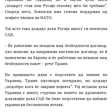
„поцврст став кон Русија отколку што би требало“.
Според него, Зеленски има голема поддршка од
земјите членки на НАТО.
Тој исто така додаде дека Русија многу ги почитува
САД.
– Ќе работиме на некаков вид безбедносен договор.
Ако можеме да направиме вистински договор, ќе ѝ
помогнеме на Европа и ќе работиме на некаков вид
безбедносен пакет – рече Трамп.
На прашањето дали е подготвен да замине во
Украина, Трамп одговори потврдно, но додаде
„подобро кога ќе заврши војната“. Тој истакна дека
Украина е многу стручна на полето на дроновите,
додавајќи дека САД би биле подготвени да набават
украински беспилотни летала.