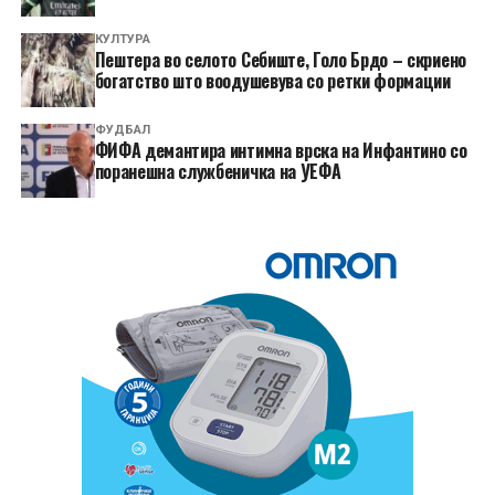
КУЛТУРА
Пештера во селото Себиште, Голо Брдо – скриено
богатство што воодушевува со ретки формации
ФУДБАЛ
ФИФА демантира интимна врска на Инфантино со
поранешна службеничка на УЕФА