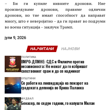
– Би ги купиле нивните дронови. Ние
произведуваме дронови, правиме одлични
дронови, но тие имаат способност да направат
многу, што е неверојатно – да ги прават во подруми
во воена ситуација – заклучи Трамп.
јули 9, 2026
НАЈЧИТАНИ
НАЈНОВИ
ПОЛИТИКА
ВМРО-ДПМНЕ: СДС и Филипче против
независноста: Не можат да го избришат
сопствениот срам и да се надминат
ОПШТИНИ
Се работи на ликвидација на пожарот на
градската депонија во Крива Паланка
ФУДБАЛ
Бенасер, по седум години, го напушти Милан