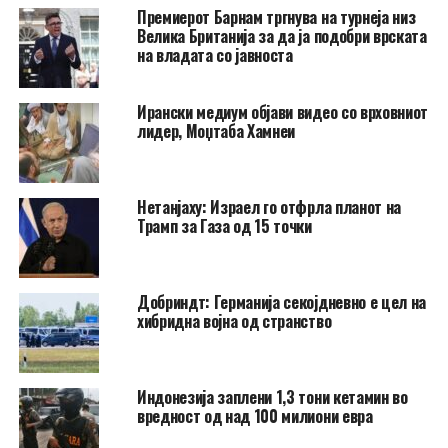
Премиерот Барнам тргнува на турнеја низ
Велика Британија за да ја подобри врската
на владата со јавноста
Ирански медиум објави видео со врховниот
лидер, Моџтаба Хамнеи
Нетанјаху: Израел го отфрла планот на
Трамп за Газа од 15 точки
Добриндт: Германија секојдневно е цел на
хибридна војна од странство
Индонезија заплени 1,3 тони кетамин во
вредност од над 100 милиони евра