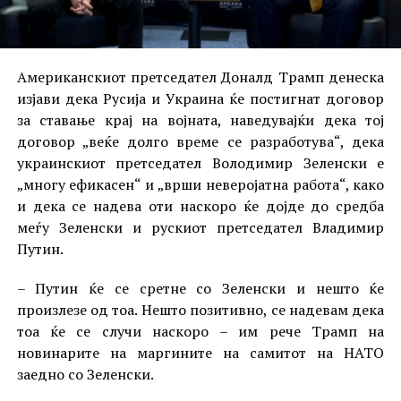
Американскиот претседател Доналд Трамп денеска
изјави дека Русија и Украина ќе постигнат договор
за ставање крај на војната, наведувајќи дека тој
договор „веќе долго време се разработува“, дека
украинскиот претседател Володимир Зеленски е
„многу ефикасен“ и „врши неверојатна работа“, како
и дека се надева оти наскоро ќе дојде до средба
меѓу Зеленски и рускиот претседател Владимир
Путин.
– Путин ќе се сретне со Зеленски и нешто ќе
произлезе од тоа. Нешто позитивно, се надевам дека
тоа ќе се случи наскоро – им рече Трамп на
новинарите на маргините на самитот на НАТО
заедно со Зеленски.