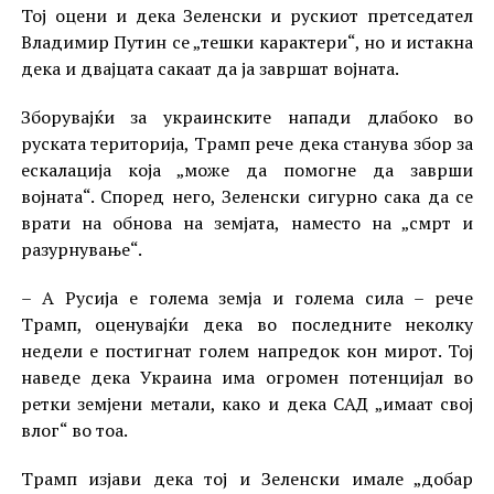
Тој оцени и дека Зеленски и рускиот претседател
Владимир Путин се „тешки карактери“, но и истакна
дека и двајцата сакаат да ја завршат војната.
Зборувајќи за украинските напади длабоко во
руската територија, Трамп рече дека станува збор за
ескалација која „може да помогне да заврши
војната“. Според него, Зеленски сигурно сака да се
врати на обнова на земјата, наместо на „смрт и
разурнување“.
– А Русија е голема земја и голема сила – рече
Трамп, оценувајќи дека во последните неколку
недели е постигнат голем напредок кон мирот. Тој
наведе дека Украина има огромен потенцијал во
ретки земјени метали, како и дека САД „имаат свој
влог“ во тоа.
Трамп изјави дека тој и Зеленски имале „добар