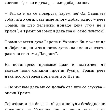
состанок“, како и дека развиле добар однос.
– Тешко е да се поверува, зарем не? Од Овалната
соба па до сега, развивме многу добар однос – рече
Трамп, на што Зеленски додаде дека „тука не е
крајот“, а Трамп одговори дека тоа е „само почеток“.
Трамп навести дека Европа и Украина би можеле да
добијат лиценци за производство на американските
ракетни системи „Патриот“.
На новинарско прашање дали е подготвен да
воведе нови санкции против Русија, Трамп рече
дека постои голем притисок врз Путин.
– Не мислам дека му се допаѓа ова што се случува –
оцени Трамп.
Тој изјави дека би „сакал“ да ѝ понуди безбедносни
гаранции на Украина, но и оцени дека зазел