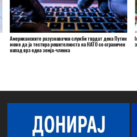
и
Американските разузнавачки служби тврдат дека Путин
I
може да ја тестира решителноста на НАТО со ограничен
з
напад врз една земја-членка