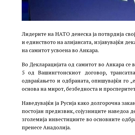
Лидерите на НАТО денеска ја потврдија сво
и единството на алијансата, изјавувајќи дек
на самитот усвоена во Анкара.
Во Декларацијата од самитот во Анкара се 
5 од Вашингтонскиот договор, трансатл
одвраќањето и одбраната, опишувајќи го „
основа на мирот, безбедноста и просперитет
Наведувајќи ја Русија како долгорочна зака
постојан предизвик, сојузниците наведоа д
зголемија инвестициите во основните одбр
пренесе Анадолија.