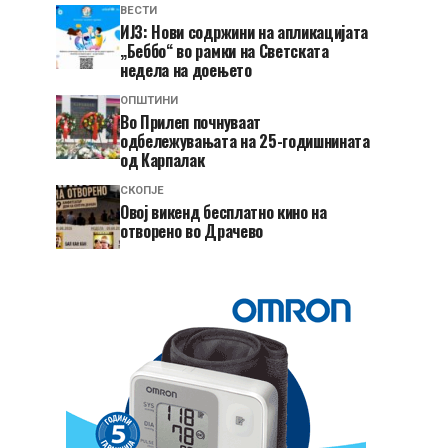
ВЕСТИ
ИЈЗ: Нови содржини на апликацијата
„Беббо“ во рамки на Светската
недела на доењето
ОПШТИНИ
Во Прилеп почнуваат
одбележувањата на 25-годишнината
од Карпалак
СКОПЈЕ
​Овој викенд бесплатно кино на
отворено во Драчево