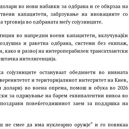
долари во нови набавки за одбрана и се обврзаа на
твени капацитети, забрзување на иновациите со
а трговија во одбраната меѓу сојузниците.
стиции во напредни воени капацитети, вклучувајќи
оздушна и ракетна одбрана, системи без екипаж,
и, како и развој на интероперабилен трансатлантски
ештачка интелигенција.
а сојузниците остануваат обединети во нивната
веренитетот и територијалниот интегритет на Киев,
и долари) во воена опрема, помош и обука во 2026
рски за одржување на барем еквивалентни нивоа во
го поздрави повеќегодишниот заем за поддршка на
ш не смее да има нуклеарно оружје“ и го повикаа