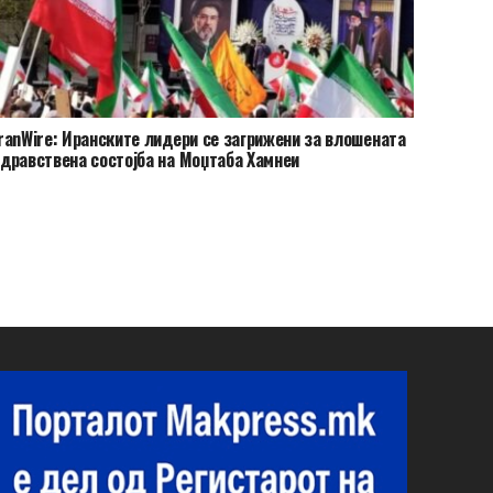
ranWire: Иранските лидери се загрижени за влошената
дравствена состојба на Моџтаба Хамнеи