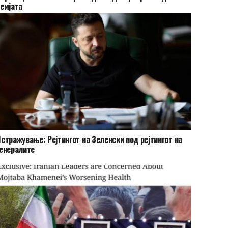
емјата
стражување: Рејтингот на Зеленски под рејтингот на
енералите