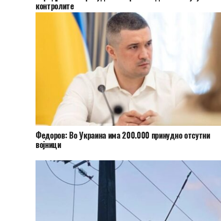
контролите
Федоров: Во Украина има 200.000 принудно отсутни
војници