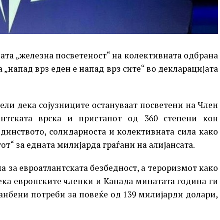
јата „железна посветеност“ на колективната одбрана
а „напад врз еден е напад врз сите“ во декларацијата
вели дека сојузниците остануваат посветени на Член
антската врска и пристапот од 360 степени кон
единството, солидарноста и колективната сила како
от“ за едната милијарда граѓани на алијансата.
на за евроатлантската безбедност, а тероризмот како
ека европските членки и Канада минатата година ги
анбени потреби за повеќе од 139 милијарди долари,