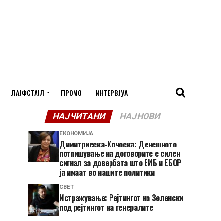
ЛАЈФСТАЈЛ
ПРОМО
ИНТЕРВЈУА
НАЈЧИТАНИ
НАЈНОВИ
ЕКОНОМИЈА
Димитриеска-Кочоска: Денешното
потпишување на договорите е силен
сигнал за довербата што ЕИБ и ЕБОР
ја имаат во нашите политики
СВЕТ
Истражување: Рејтингот на Зеленски
под рејтингот на генералите