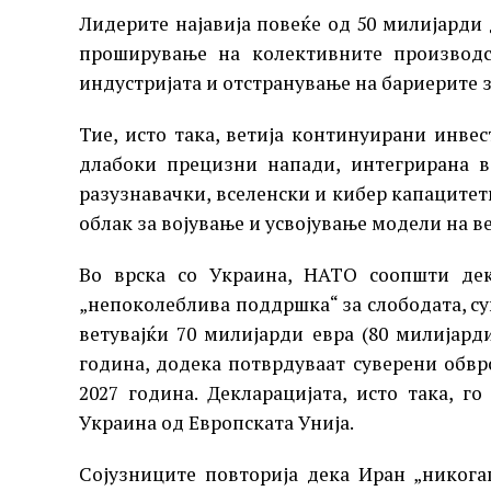
Лидерите најавија повеќе од 50 милијарди 
проширување на колективните производс
индустријата и отстранување на бариерите з
Тие, исто така, ветија континуирани инве
длабоки прецизни напади, интегрирана в
разузнавачки, вселенски и кибер капацитет
облак за војување и усвојување модели на в
Во врска со Украина, НАТО соопшти дек
„непоколеблива поддршка“ за слободата, су
ветувајќи 70 милијарди евра (80 милијард
година, додека потврдуваат суверени обв
2027 година. Декларацијата, исто така, 
Украина од Европската Унија.
Сојузниците повторија дека Иран „никога