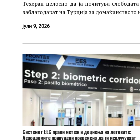
Техеран целосно да ја почитува слободата
заблагодарат на Турција за домаќинството 
јули 9, 2026
Системот ЕЕС прави метеж и доцнења на летовите:
Аеродромите принудени повремено да ги исклучуваат