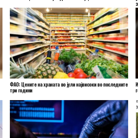
з
ФАО: Цените на храната во јули највисоки во последните
И
три години
г