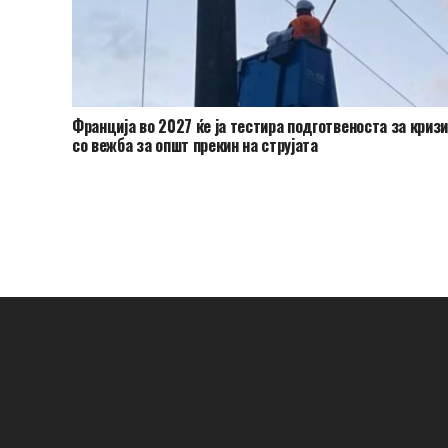
Франција во 2027 ќе ја тестира подготвеноста за криз
со вежба за општ прекин на струјата