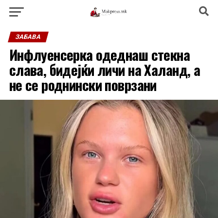
ЗАБАВА
Инфлуенсерка одеднаш стекна
слава, бидејќи личи на Халанд, а
не се роднински поврзани