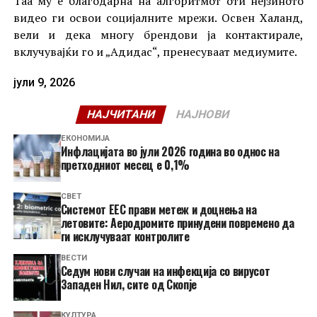
Таа му е благодарна на алгоритмот оти нејзиното
видео ги освои социјалните мрежи. Освен Халанд,
вели и дека многу брендови ја контактирале,
вклучувајќи го и „Адидас“, пренесуваат медиумите.
јули 9, 2026
НАЈЧИТАНИ
НАЈНОВИ
ЕКОНОМИЈА
Инфлацијата во јули 2026 година во однос на
претходниот месец е 0,1%
СВЕТ
Системот ЕЕС прави метеж и доцнења на
летовите: Аеродромите принудени повремено да
ги исклучуваат контролите
ВЕСТИ
Седум нови случаи на инфекција со вирусот
Западен Нил, сите од Скопје
КУЛТУРА