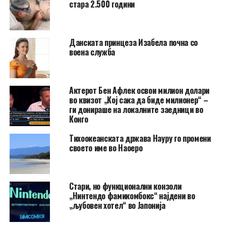
стара 2.500 години
Данската принцеза Изабела почна со
воена служба
Актерот Бен Афлек освои милион долари
во квизот „Кој сака да биде милионер“ –
ги донираше на локалните заедници во
Конго
Тихоокеанската држава Науру го промени
своето име во Наоеро
Стари, но функционални конзоли
„Нинтендо фамикомбокс“ најдени во
„љубовен хотел“ во Јапонија