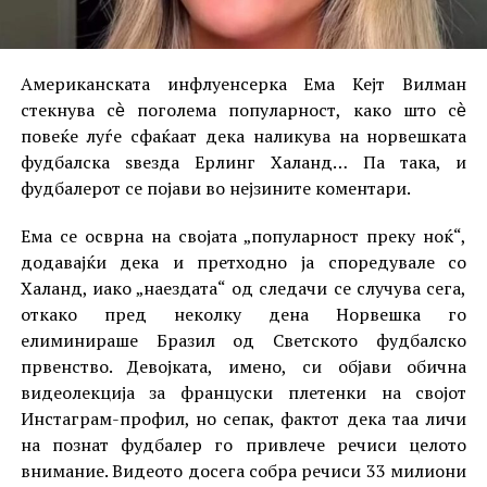
Американската инфлуенсерка Ема Кејт Вилман
стекнува сѐ поголема популарност, како што сѐ
повеќе луѓе сфаќаат дека наликува на норвешката
фудбалска ѕвезда Ерлинг Халанд… Па така, и
фудбалерот се појави во нејзините коментари.
Ема се осврна на својата „популарност преку ноќ“,
додавајќи дека и претходно ја споредувале со
Халанд, иако „наездата“ од следачи се случува сега,
откако пред неколку дена Норвешка го
елиминираше Бразил од Светското фудбалско
првенство. Девојката, имено, си објави обична
видеолекција за француски плетенки на својот
Инстаграм-профил, но сепак, фактот дека таа личи
на познат фудбалер го привлече речиси целото
внимание. Видеото досега собра речиси 33 милиони