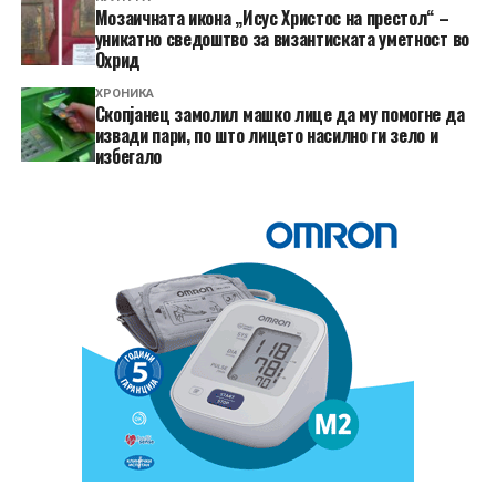
Мозаичната икона „Исус Христос на престол“ –
уникатно сведоштво за византиската уметност во
Охрид
ХРОНИКА
Скопјанец замолил машко лице да му помогне да
извади пари, по што лицето насилно ги зело и
избегало