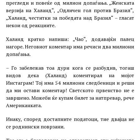
прегледи и повеќе од милион допаѓања. „Женската
верзија на Халанд“, „Одличен гол против Бразил“,
„Халанд, честитки за победата над Бразил“ – гласат
некои од реакциите.
Халанд кратко напиша: „Чао“, додавајќи палец
нагоре. Неговиот коментар има речиси два милиони
допаѓања.
– Го забележав тоа дури кога се разбудив, тогаш
видов дека (Халанд) коментирал на мојот
Инстаграм! Тој има 54 милиони следбеници и реши
да ми остави коментар! Светското првенство не е
завршено. Можеби ќе купам билет за натпревар, рече
Американката.
Инаку, според достапните податоци, тие двајца не
се роднински поврзани.