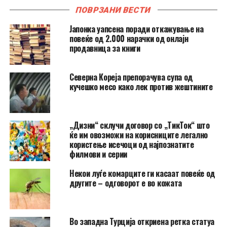
ПОВРЗАНИ ВЕСТИ
Јапонка уапсена поради откажување на
повеќе од 2.000 нарачки од онлајн
продавница за книги
Северна Кореја препорачува супа од
кучешко месо како лек против жештините
„Дизни“ склучи договор со „ТикТок“ што
ќе им овозможи на корисниците легално
користење исечоци од најпознатите
филмови и серии
Hекои луѓе комарците ги касаат повеќе од
другите – одговорот е во кожата
Во западна Турција откриена ретка статуа