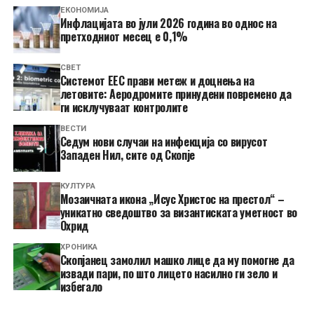
ЕКОНОМИЈА
Инфлацијата во јули 2026 година во однос на
претходниот месец е 0,1%
СВЕТ
Системот ЕЕС прави метеж и доцнења на
летовите: Аеродромите принудени повремено да
ги исклучуваат контролите
ВЕСТИ
Седум нови случаи на инфекција со вирусот
Западен Нил, сите од Скопје
КУЛТУРА
Мозаичната икона „Исус Христос на престол“ –
уникатно сведоштво за византиската уметност во
Охрид
ХРОНИКА
Скопјанец замолил машко лице да му помогне да
извади пари, по што лицето насилно ги зело и
избегало