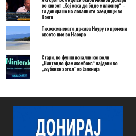
во квизот „Кој сака да биде милионер“ –
ги донираше на локалните заедници во
Конго
Тихоокеанската држава Науру го промени
своето име во Наоеро
Стари, но функционални конзоли
„Нинтендо фамикомбокс“ најдени во
„љубовен хотел“ во Јапонија