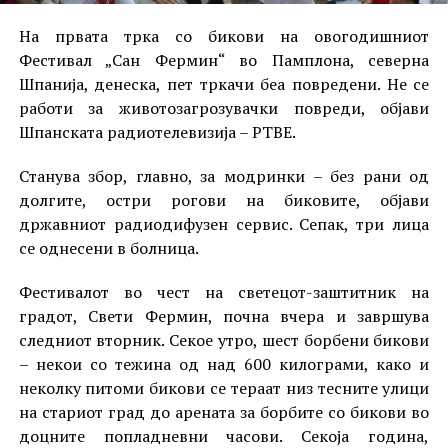
На првата трка со бикови на овогодишниот
Фестивал „Сан Фермин“ во Памплона, северна
Шпанија, денеска, пет тркачи беа повредени. Не се
работи за животозагрозувачки повреди, објави
Шпанската радиотелевизија – РТВЕ.
Станува збор, главно, за модринки – без рани од
долгите, остри рогови на биковите, објави
државниот радиодифузен сервис. Сепак, три лица
се однесени в болница.
Фестивалот во чест на светецот-заштитник на
градот, Свети Фермин, почна вчера и завршува
следниот вторник. Секое утро, шест борбени бикови
– некои со тежина од над 600 килограми, како и
неколку питоми бикови се тераат низ тесните улици
на стариот град до арената за борбите со бикови во
доцните попладневни часови. Секоја година,