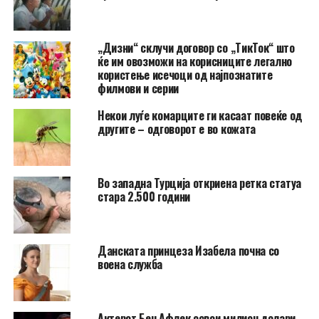
„Дизни“ склучи договор со „ТикТок“ што
ќе им овозможи на корисниците легално
користење исечоци од најпознатите
филмови и серии
Hекои луѓе комарците ги касаат повеќе од
другите – одговорот е во кожата
Во западна Турција откриена ретка статуа
стара 2.500 години
Данската принцеза Изабела почна со
воена служба
Актерот Бен Афлек освои милион долари