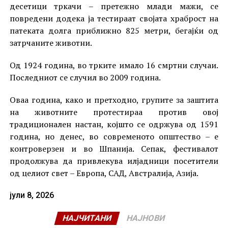
десетици тркачи – претежно млади мажи, се
повредени додека ја тестираат својата храброст на
патеката долга приближно 825 метри, бегајќи од
затрчаните животни.
Од 1924 година, во трките имало 16 смртни случаи.
Последниот се случил во 2009 година.
Оваа година, како и претходно, групите за заштита
на животните протестираа против овој
традиционален настан, којшто се одржува од 1591
година, но денес, во современото општество – е
контроверзен и во Шпанија. Сепак, фестивалот
продолжува да привлекува илјадници посетители
од целиот свет – Европа, САД, Австралија, Азија.
јули 8, 2026
НАЈЧИТАНИ
НАЈНОВИ