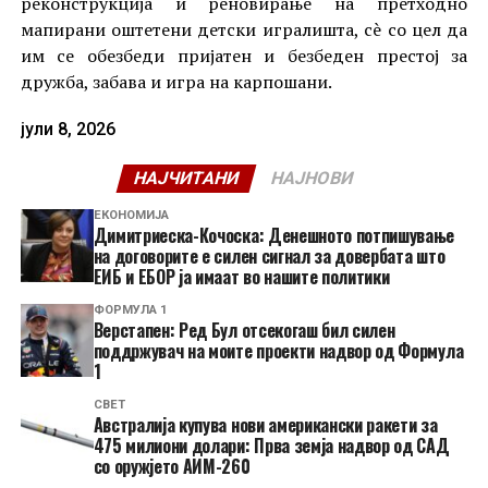
реконструкција и реновирање на претходно
мапирани оштетени детски игралишта, сè со цел да
им се обезбеди пријатен и безбеден престој за
дружба, забава и игра на карпошани.
јули 8, 2026
НАЈЧИТАНИ
НАЈНОВИ
ЕКОНОМИЈА
Димитриеска-Кочоска: Денешното потпишување
на договорите е силен сигнал за довербата што
ЕИБ и ЕБОР ја имаат во нашите политики
ФОРМУЛА 1
Верстапен: Ред Бул отсекогаш бил силен
поддржувач на моите проекти надвор од Формула
1
СВЕТ
Австралија купува нови американски ракети за
475 милиони долари: Прва земја надвор од САД
со оружјето АИМ-260