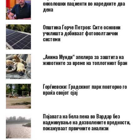
онколошки пациенти во наредните два
дена
Општина Ѓорче Петров: Сите основни
училишта добиваат фотоволтаични
системи
„Анима Мунди“ апелира за заштита на
животните за време на топлотниот бран
Ѓорѓиевски: Градскиот парк повторно го
враќа својот сјај
Појавата на бела пена во Вардар без
надминување на дозволените вредности,
покажуваат првичните анализи