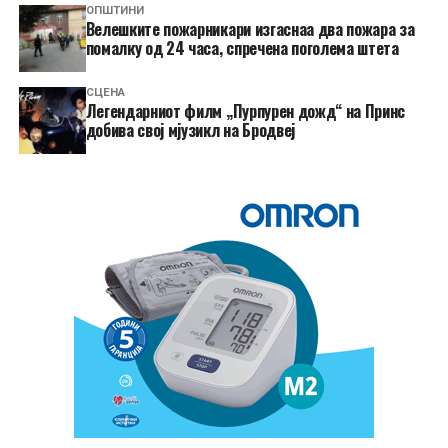
ОПШТИНИ
Велешките пожарникари изгаснаа два пожара за
помалку од 24 часа, спречена поголема штета
СЦЕНА
Легендарниот филм „Пурпурен дожд“ на Принс
добива свој мјузикл на Бродвеј