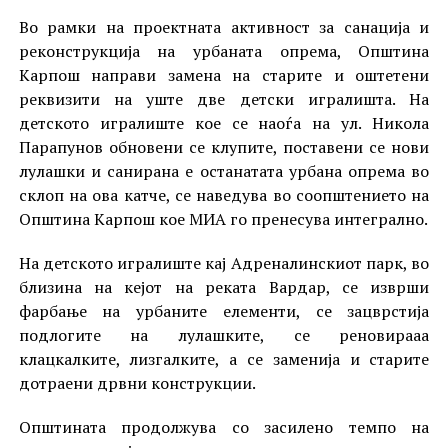
Во рамки на проектната активност за санација и
реконструкција на урбаната опрема, Општина
Карпош направи замена на старите и оштетени
реквизити на уште две детски игралишта. На
детското игралиште кое се наоѓа на ул. Никола
Парапунов обновени се клупите, поставени се нови
лулашки и санирана е останатата урбана опрема во
склоп на ова катче, се наведува во соопштението на
Општина Карпош кое МИА го пренесува интегрално.
На детското игралиште кај Адреналинскиот парк, во
близина на кејот на реката Вардар, се изврши
фарбање на урбаните елементи, се зацврстија
подлогите на лулашките, се реновирааа
клацкалките, лизгалките, а се заменија и старите
дотраени дрвни конструкции.
Општината продолжува со засилено темпо на