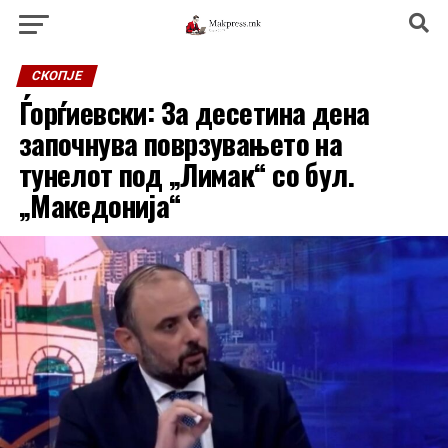
СКОПЈЕ
Ѓорѓиевски: За десетина дена
започнува поврзувањето на
тунелот под „Лимак“ со бул.
„Македонија“