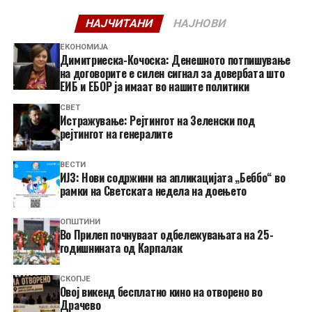
НАЈЧИТАНИ
НАЈНОВИ
ЕКОНОМИЈА
Димитриеска-Кочоска: Денешното потпишување
на договорите е силен сигнал за довербата што
ЕИБ и ЕБОР ја имаат во нашите политики
СВЕТ
Истражување: Рејтингот на Зеленски под
рејтингот на генералите
ВЕСТИ
ИЈЗ: Нови содржини на апликацијата „Беббо“ во
рамки на Светската недела на доењето
ОПШТИНИ
Во Прилеп почнуваат одбележувањата на 25-
годишнината од Карпалак
СКОПЈЕ
​Овој викенд бесплатно кино на отворено во
Драчево