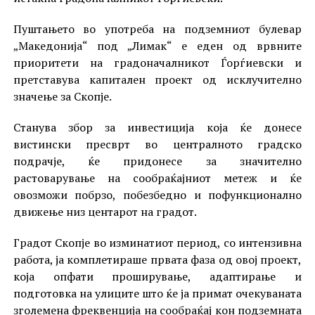
Пуштањето во употреба на подземниот булевар
„Македонија“ под „Лимак“ е еден од врвните
приоритети на градоначалникот Ѓорѓиевски и
претставува капитален проект од исклучително
значење за Скопје.
Станува збор за инвестиција која ќе донесе
вистински пресврт во централното градско
подрачје, ќе придонесе за значително
растоварување на сообраќајниот метеж и ќе
овозможи побрзо, побезбедно и пофункционално
движење низ центарот на градот.
Градот Скопје во изминатиот период, со интензивна
работа, ја комплетираше првата фаза од овој проект,
која опфати проширување, адаптирање и
подготовка на улиците што ќе ја примат очекуваната
зголемена фреквенција на сообраќај кон подземната