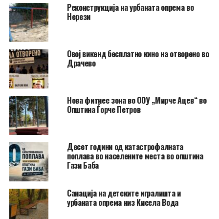
Реконструкција на урбаната опрема во
Нерези
​Овој викенд бесплатно кино на отворено во
Драчево
Нова фитнес зона во ООУ „Мирче Ацев“ во
Општина Ѓорче Петров
Десет години од катастрофалната
поплава во населените места во општина
Гази Баба
​Санација на детските игралишта и
урбаната опрема низ Кисела Вода