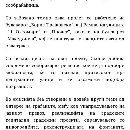
сообраќајница.
Со забрзано темпо оваа пролет се работеше на
булеварот „Борис Трајковски“, кај Рампа, на улиците
„11 Октомври“ и „Пролет“, како и на булеварот
„Македонија“, кој се поврзува со следните фази од
оваа траса.
Со реализацијата на овој проект, Скопје добива
современо сообраќајно решение кое ќе ја подобри
мобилноста, ќе го намали притисокот врз
централните улици и ќе овозможи подобра
поврзаност.
Во емисијата беа отворени и повеќе други теми од
интерес на граѓаните, меѓу кои унапредувањето на
јавниот превоз, реализацијата на градските
капитални градежни проекти, справувањето со
дивоградбите, реконструкцијата на фонтаните,