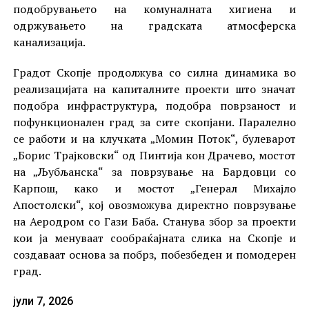
подобрувањето на комуналната хигиена и
одржувањето на градската атмосферска
канализација.
Градот Скопје продолжува со силна динамика во
реализацијата на капиталните проекти што значат
подобра инфраструктура, подобра поврзаност и
пофункционален град за сите скопјани. Паралелно
се работи и на клучката „Момин Поток“, булеварот
„Борис Трајковски“ од Пинтија кон Драчево, мостот
на „Љубљанска“ за поврзување на Бардовци со
Карпош, како и мостот „Генерал Михајло
Апостолски“, кој овозможува директно поврзување
на Аеродром со Гази Баба. Станува збор за проекти
кои ја менуваат сообраќајната слика на Скопје и
создаваат основа за побрз, побезбеден и помодерен
град.
јули 7, 2026