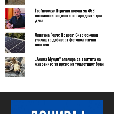
Ѓорѓиевски: Парична помош за 456
онколошки пациенти во наредните два
дена
Општина Ѓорче Петров: Сите основни
училишта добиваат фотоволтаични
системи
„Анима Мунди“ апелира за заштита на
животните за време на топлотниот бран