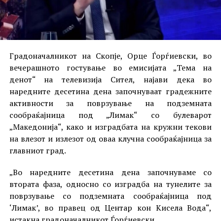
Градоначалникот на Скопје, Орце Ѓорѓиевски, во
вечерашното гостување во емисијата „Тема на
денот“ на телевизија Сител, најави дека во
наредните десетина дена започнуваат градежните
активности за поврзување на подземната
сообраќајница под „Лимак“ со булеварот
„Македонија“, како и изградбата на кружни текови
на влезот и излезот од оваа клучна сообраќајница за
главниот град.
„Во наредните десетина дена започнуваме со
втората фаза, односно со изградба на тунелите за
поврзување со подземната сообраќајница под
‘Лимак’, во правец од Центар кон Кисела Вода“,
истакна градоначалникот Ѓорѓиевски.