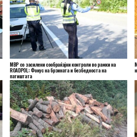
МВР со засилени сообраќајни контроли во рамки на
М
ROADPOL: Фокус на брзината и безбедноста на
н
патиштата