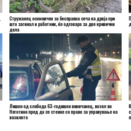
ц
Стружанец осомничен за бесправна сеча на дрвја при
П
што загинал и работник, ќе одговара за две кривични
д
дела
Лишен од слобода 63-годишен виничанец, возел во
К
Неготино пред да се стекне со право за управување на
с
возилото
п