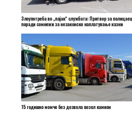
Злоупотреба во „пајак“ службата: Притвор за полицае
поради сомнежи за незаконско наплатување казни
15 годишно момче без дозвола возел камион