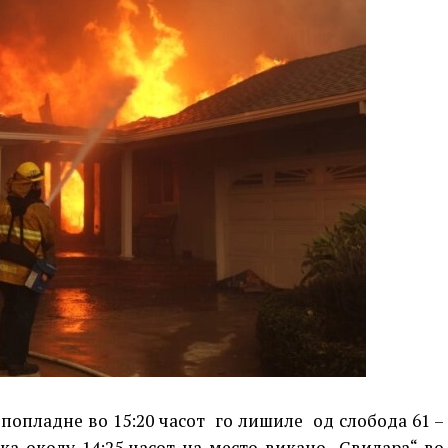
попладне во 15:20 часот го лишиле од слобода 61 –
ка околу 14:25 часот на место викано „Свилара“ во