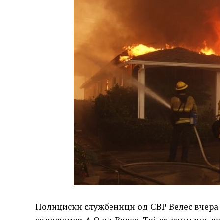
Полициски службеници од СВР Велес вчера 
годишниот А.О.од Велес. Тој се сомничи де