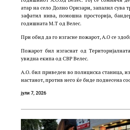
атар на село Долно Оризари, запалил сува 
зафатил нива, помошна просторија, банде
годишната М.Т од Велес.
При обид да го изгасне пожарот, А.О се здо
Пожарот бил изгаснат од Територијалнат
увидна екипа од СВР Велес.
А.О. бил приведен во полициска станица, и
настанот, против него ќе биде поднесена соо
јули 7, 2026