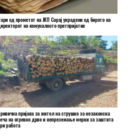
ари од прометот на ЈКП Сарај украдени од бирото на
иректорот на комуналното претпријатие
ривична пријава за жител на струшко за незаконска
еча на огревно дрво и непреземање мерки за заштита
ри работа