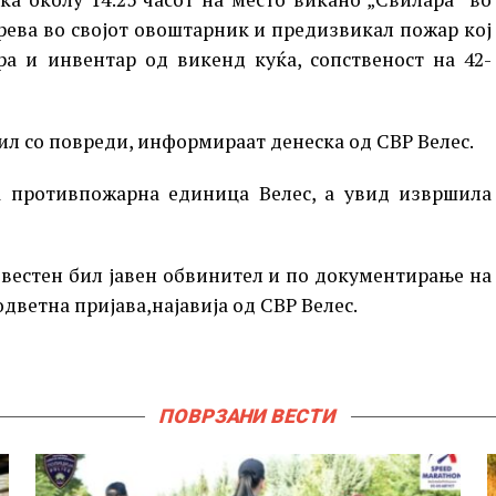
трева во својот овоштарник и предизвикал пожар кој
ра и инвентар од викенд куќа, сопственост на 42-
бил со повреди, информираат денеска од СВР Велес.
а противпожарна единица Велес, а увид извршила
звестен бил јавен обвинител и по документирање на
дветна пријава,најавија од СВР Велес.
ПОВРЗАНИ ВЕСТИ