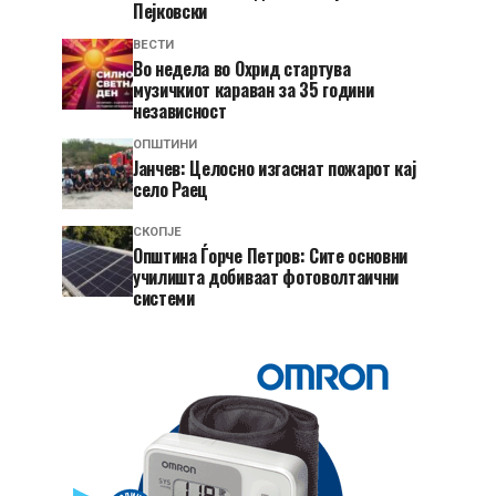
Пејковски
ВЕСТИ
Во недела во Охрид стартува
музичкиот караван за 35 години
независност
ОПШТИНИ
Јанчев: Целосно изгаснат пожарот кај
село Раец
СКОПЈЕ
Општина Ѓорче Петров: Сите основни
училишта добиваат фотоволтаични
системи