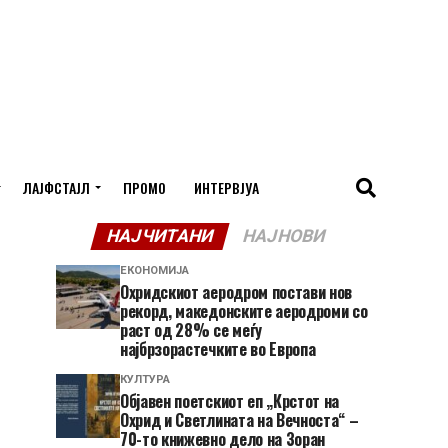
ЛАЈФСТАЈЛ
ПРОМО
ИНТЕРВЈУА
НАЈЧИТАНИ
НАЈНОВИ
ЕКОНОМИЈА
Охридскиот аеродром постави нов
рекорд, македонските аеродроми со
раст од 28% се меѓу
најбрзорастечките во Европа
КУЛТУРА
Објавен поетскиот еп „Крстот на
Охрид и Светлината на Вечноста“ –
70-то книжевно дело на Зоран