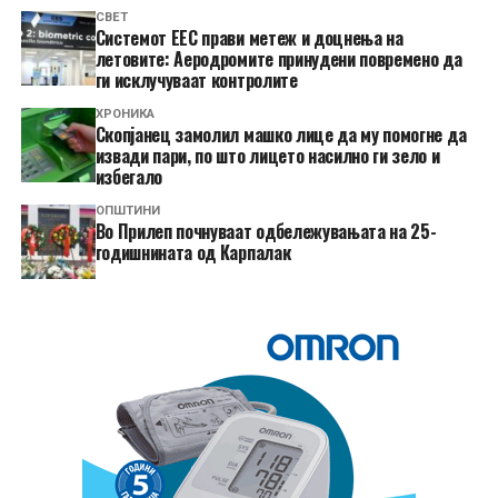
СВЕТ
Системот ЕЕС прави метеж и доцнења на
летовите: Аеродромите принудени повремено да
ги исклучуваат контролите
ХРОНИКА
Скопјанец замолил машко лице да му помогне да
извади пари, по што лицето насилно ги зело и
избегало
ОПШТИНИ
Во Прилеп почнуваат одбележувањата на 25-
годишнината од Карпалак