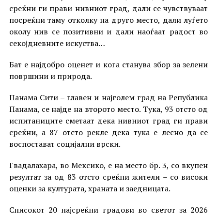
среќни ги прави нивниот град, дали се чувствуваат
посреќни таму отколку на друго место, дали луѓето
околу нив се позитивни и дали наоѓаат радост во
секојдневните искуства…
Бат е најдобро оценет и кога станува збор за зелени
површини и природа.
Панама Сити – главен и најголем град на Република
Панама, се најде на второто место. Тука, 93 отсто од
испитаниците сметаат дека нивниот град ги прави
среќни, а 87 отсто рекле дека тука е лесно да се
воспостават социјални врски.
Гвадалахара, во Мексико, е на место бр. 3, со вкупен
резултат за од 83 отсто среќни жители – со високи
оценки за културата, храната и заедницата.
Списокот 20 најсреќни градови во светот за 2026