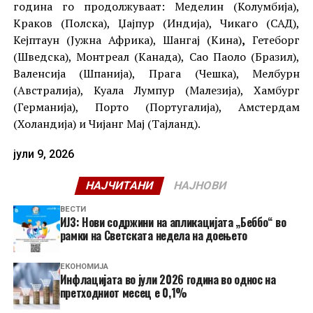
година го продолжуваат: Меделин (Колумбија),
Краков (Полска), Џајпур (Индија), Чикаго (САД),
Кејптаун (Јужна Африка), Шангај (Кина)
,
Гетеборг
(Шведска), Монтреал (Канада), Сао Паоло (Бразил),
Валенсија (Шпанија), Прага (Чешка), Мелбурн
(Австралија), Куала Лумпур (Малезија), Хамбург
(Германија), Порто (Португалија), Амстердам
(Холандија) и Чијанг Мај (Тајланд).
јули 9, 2026
НАЈЧИТАНИ
НАЈНОВИ
ВЕСТИ
ИЈЗ: Нови содржини на апликацијата „Беббо“ во
рамки на Светската недела на доењето
ЕКОНОМИЈА
Инфлацијата во јули 2026 година во однос на
претходниот месец е 0,1%