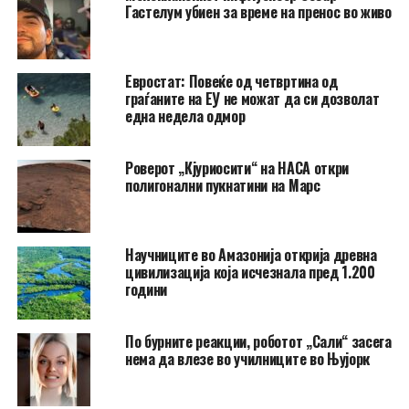
Гастелум убиен за време на пренос во живо
Евростат: Повеќе од четвртина од
граѓаните на ЕУ не можат да си дозволат
една недела одмор
Роверот „Кјуриосити“ на НАСА откри
полигонални пукнатини на Марс
Научниците во Амазонија открија древна
цивилизација која исчезнала пред 1.200
години
По бурните реакции, роботот „Сали“ засега
нема да влезе во училниците во Њујорк