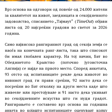
Врз основа на одговори од повеќе од 24.000 жители
за квалитетот на живот, заедницата и секојдневното
задоволство, списанието „Тајмаут“ (
TimeOut
) објави
листа од 20 најсреќни градови во светот за 2026
година.
Само највисоко рангираниот град од секоја земја се
наоѓа на конечната ранг-листа, така што списокот
би имал глобален карактер. На тој начин, Бат во
Обединетото Кралство (поточно југоисточна
Англија) се најде на првото место. Според анкетата,
93 отсто од испитаниците рекле дека животот во
нивниот град ги прави среќни, 92 насто дека се
посреќни во Бат отколку на други места каде што
живееле или престојувале и 91 насто дека уживаат
во секојдневните искуства што ги нуди градот.
Рангирањето е составено врз основа на годишна
анкета во којашто испитаниците оценуваат колку