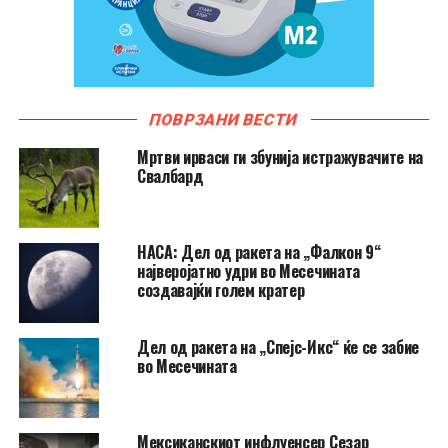
ПОВРЗАНИ ВЕСТИ
Мртви ирваси ги збунија истражувачите на
Свалбард
НАСА: Дел од ракета на „Фалкон 9“
најверојатно удри во Месечината
создавајќи голем кратер
Дел од ракета на „Спејс-Икс“ ќе се забие
во Месечината
Мексиканскиот инфлуенсер Сезар