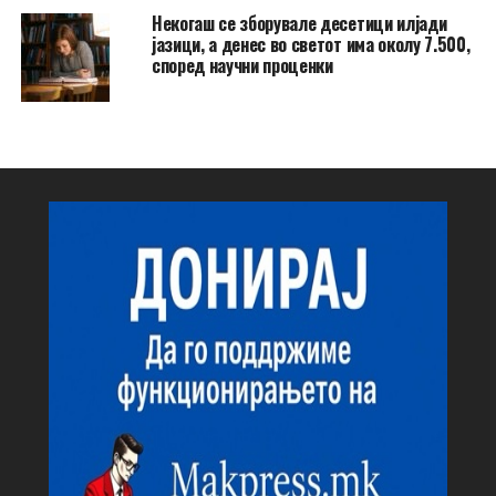
Некогаш се зборувале десетици илјади
јазици, а денес во светот има околу 7.500,
според научни проценки