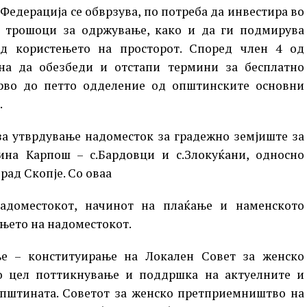
Федерација се обврзува, по потреба да инвестира во
е трошоци за одржување, како и да ги подмирува
д користењето на просторот. Според член 4 од
на да обезбеди и отстапи термини за бесплатно
рво до петто одделение од општинските основни
.
 за утврдување надоместок за градежно земјиште за
ина Карпош – с.Бардовци и с.Злокуќани, односно
рад Скопје. Со оваа
надоместокот, начинот на плаќање и наменското
њето на надоместокот.
е – конституирање на Локален Совет за женско
 цел поттикнување и поддршка на актуелните и
општината. Советот за женско претприемништво на