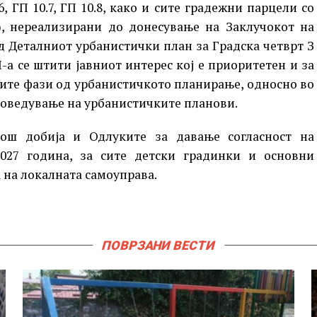
10.6, ГП 10.7, ГП 10.8, како и сите градежни парцели со
), нереализирани до донесување на Заклучокот на
 од Деталниот урбанистички план за Градска четврт З
-а се штити јавниот интерес кој е приоритетен и за
 сите фази од урбанистичкото планирање, односно во
роведување на урбанистичките планови.
ш добија и Одлуките за давање согласност на
027 година, за сите детски градинки и основни
 на локалната самоуправа.
ПОВРЗАНИ ВЕСТИ