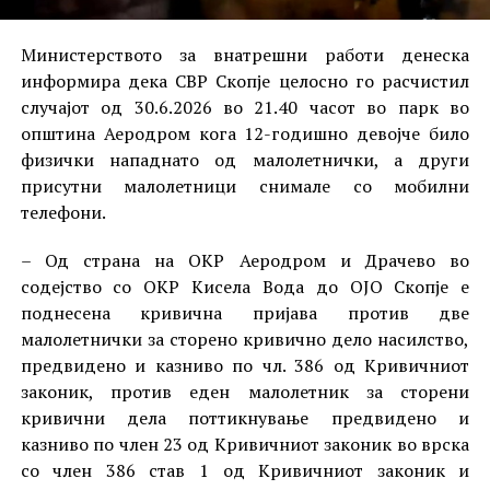
Министерството за внатрешни работи денеска
информира дека СВР Скопје целосно го расчистил
случајот од 30.6.2026 во 21.40 часот во парк во
општина Аеродром кога 12-годишно девојче било
физички нападнато од малолетнички, а други
присутни малолетници снимале со мобилни
телефони.
– Од страна на ОКР Аеродром и Драчево во
содејство со ОКР Кисела Вода до ОЈО Скопје е
поднесена кривична пријава против две
малолетнички за сторено кривично дело насилство,
предвидено и казниво по чл. 386 од Кривичниот
законик, против еден малолетник за сторени
кривични дела поттикнување предвидено и
казниво по член 23 од Кривичниот законик во врска
со член 386 став 1 од Кривичниот законик и