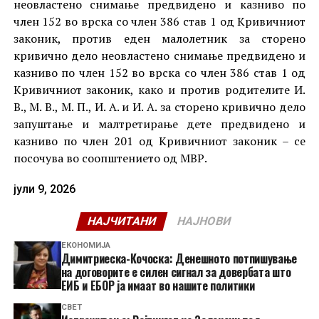
неовластено снимање предвидено и казниво по
член 152 во врска со член 386 став 1 од Кривичниот
законик, против еден малолетник за сторено
кривично дело неовластено снимање предвидено и
казниво по член 152 во врска со член 386 став 1 од
Кривичниот законик, како и против родителите И.
В., М. В., М. П., И. А. и И. А. за сторено кривично дело
запуштање и малтретирање дете предвидено и
казниво по член 201 од Кривичниот законик – се
посочува во соопштението од МВР.
јули 9, 2026
НАЈЧИТАНИ
НАЈНОВИ
ЕКОНОМИЈА
Димитриеска-Кочоска: Денешното потпишување
на договорите е силен сигнал за довербата што
ЕИБ и ЕБОР ја имаат во нашите политики
СВЕТ