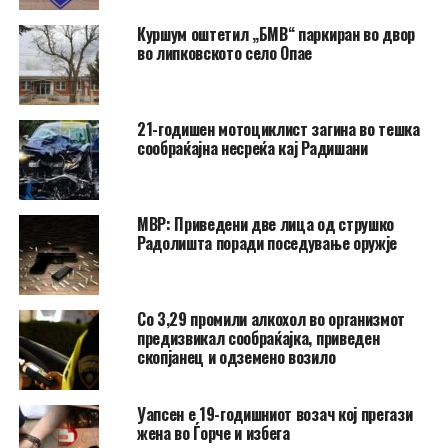
Куршум оштетил „БМВ“ паркиран во двор
во липковското село Опае
21-годишен мотоциклист загина во тешка
сообраќајна несреќа кај Радишани
МВР: Приведени две лица од струшко
Радолишта поради поседување оружје
Со 3,29 промили алкохол во организмот
предизвикал сообраќајка, приведен
скопјанец и одземено возило
Уапсен е 19-годишниот возач кој прегази
жена во Ѓорче и избега