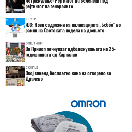
Истражување: Рејтингот на Зеленски под
рејтингот на генералите
ВЕСТИ
ИЈЗ: Нови содржини на апликацијата „Беббо“ во
рамки на Светската недела на доењето
ОПШТИНИ
Во Прилеп почнуваат одбележувањата на 25-
годишнината од Карпалак
СКОПЈЕ
​Овој викенд бесплатно кино на отворено во
Драчево