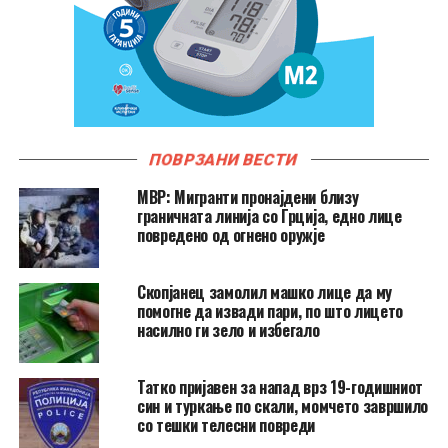
ПОВРЗАНИ ВЕСТИ
МВР: Мигранти пронајдени близу
граничната линија со Грција, едно лице
повредено од огнено оружје
Скопјанец замолил машко лице да му
помогне да извади пари, по што лицето
насилно ги зело и избегало
Татко пријавен за напад врз 19-годишниот
син и туркање по скали, момчето завршило
со тешки телесни повреди