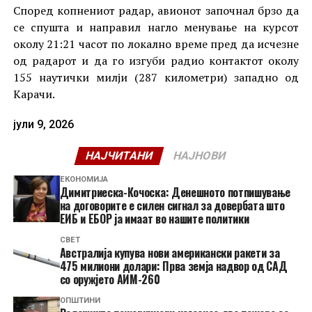
Според копнениот радар, авионот започнал брзо да
се спушта и направил нагло менување на курсот
околу 21:21 часот по локално време пред да исчезне
од радарот и да го изгуби радио контактот околу
155 наутички милји (287 километри) западно од
Карачи.
јули 9, 2026
НАЈЧИТАНИ
НАЈНОВИ
ЕКОНОМИЈА
Димитриеска-Кочоска: Денешното потпишување
на договорите е силен сигнал за довербата што
ЕИБ и ЕБОР ја имаат во нашите политики
СВЕТ
Австралија купува нови американски ракети за
475 милиони долари: Прва земја надвор од САД
со оружјето АИМ-260
ОПШТИНИ