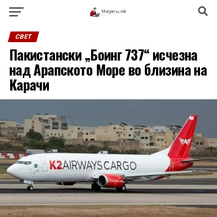
СВЕТ
Пакистански „Боинг 737“ исчезна
над Арапското Море во близина на
Карачи