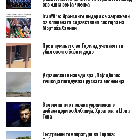
врз една земја-членка
IranWire: Иранските лидери се загрижени
за влошената здравствена состојба на
Моџтаба Хамнеи
Пред пукањето во Тајланд ученикот ги
убил своите баба и дедо
Украинските напади врз „Вајлдберис“
тешко ја погодуваат руската економија
Зеленски ги отповика украинските
амбасадори во Албанија, Хрватска и Црна
Гора
Екстремни температури во Европа: