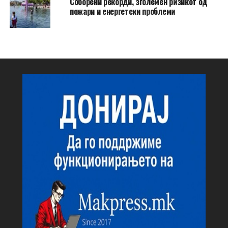
Соборени рекорди, зголемен ризикот од
пожари и енергетски проблеми