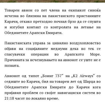
Товарен авион со пет члена на екипажот синоќа
исчезна во близина на пакистанското пристаниште
Карачи, откако претходно почнал брзо да се спушта
и изгубил контакт со контролата на летање на
Обединетите Арапски Емирати.
Пакистанската управа за цивилно воздухопловство
објави на социјалните медиуми дека во тек се
спасувачки операции во Арапското Море.
Причината за исчезнувањето на авионот се уште не е
позната.
Авионот од типот „Боинг 737“ на „K2 Airways“ со
седиште во Карачи, бил на товарен лет од Шарџа во
Обединетите Арапски Емирати до Карачи кога
пријавил проблем со својот навигациски систем во
21:18 часот по локално време.