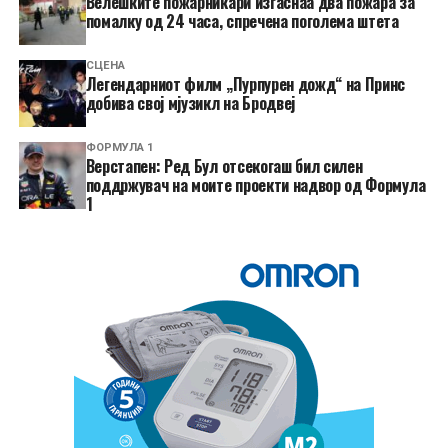
Велешките пожарникари изгаснаа два пожара за
помалку од 24 часа, спречена поголема штета
СЦЕНА
Легендарниот филм „Пурпурен дожд“ на Принс
добива свој мјузикл на Бродвеј
ФОРМУЛА 1
Верстапен: Ред Бул отсекогаш бил силен
поддржувач на моите проекти надвор од Формула
1