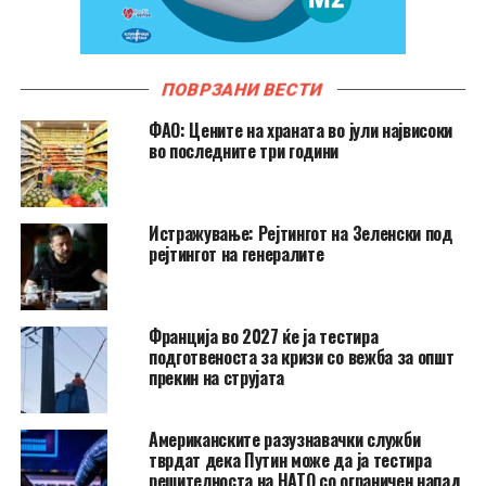
ПОВРЗАНИ ВЕСТИ
ФАО: Цените на храната во јули највисоки
во последните три години
Истражување: Рејтингот на Зеленски под
рејтингот на генералите
Франција во 2027 ќе ја тестира
подготвеноста за кризи со вежба за општ
прекин на струјата
Американските разузнавачки служби
тврдат дека Путин може да ја тестира
решителноста на НАТО со ограничен напад