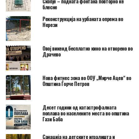
Скопје – подната фонтана повторно ќе
блесне
Реконструкција на урбаната опрема во
Нерези
​Овој викенд бесплатно кино на отворено во
Драчево
Нова фитнес зона во ООУ „Мирче Ацев“ во
Општина Ѓорче Петров
Десет години од катастрофалната
поплава во населените места во општина
Гази Баба
​Санација на детските игралишта и