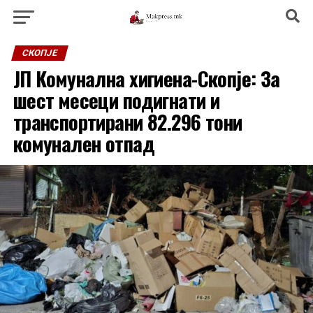
СКОПЈЕ
ЈП Комунална хигиена-Скопје: За
шест месеци подигнати и
транспортирани 82.296 тони
комунален отпад