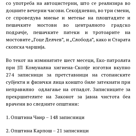
со употреба на автоцистерни, што се реализира во
доцните вечерни часови. Секојдневно, во три смени,
се спроведува миење и метење на плоштадите и
пешачките мостови во централното градско
подрачје, пешачките патеки и тротоарите на
мостовите „Гоце Делчев”, и „Слобода”, како и Старата
скопска чаршија.
Во текот на изминатите шест месеци, Еко-патролата
при ЈП Комунална хигиена-Скопје изготви вкупно
274 записници за претставници на стопанските
субјекти и физички лица коишто биле затекнати при
неправилно одлагање на отпадот. Записниците за
прекршителите на Законот за јавна чистота беа
врачени во следните општини:
1. Општина Чаир – 148 записници
2. Општина Карпош – 21 записници