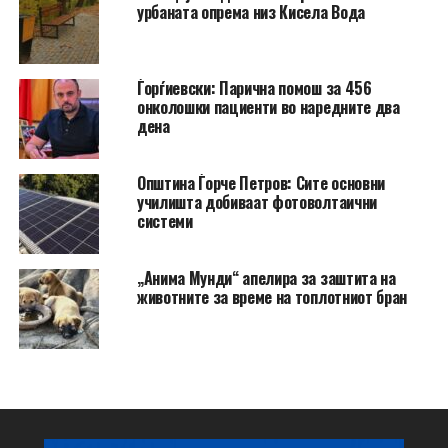
урбаната опрема низ Кисела Вода
Ѓорѓиевски: Парична помош за 456
онколошки пациенти во наредните два
дена
Општина Ѓорче Петров: Сите основни
училишта добиваат фотоволтаични
системи
„Анима Мунди“ апелира за заштита на
животните за време на топлотниот бран