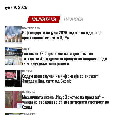
јули 9, 2026
НАЈЧИТАНИ
НАЈНОВИ
ЕКОНОМИЈА
Инфлацијата во јули 2026 година во однос на
претходниот месец е 0,1%
СВЕТ
Системот ЕЕС прави метеж и доцнења на
летовите: Аеродромите принудени повремено да
ги исклучуваат контролите
ВЕСТИ
Седум нови случаи на инфекција со вирусот
Западен Нил, сите од Скопје
КУЛТУРА
Мозаичната икона „Исус Христос на престол“ –
уникатно сведоштво за византиската уметност во
Охрид
ХРОНИКА