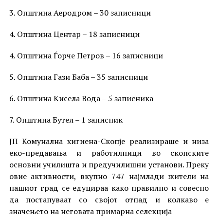
3. Општина Аеродром – 30 записници
4. Општина Центар – 18 записници
4. Општина Ѓорче Петров – 16 записници
5. Општина Гази Баба – 35 записници
6. Oпштина Кисела Вода – 5 записника
7. Oпштина Бутел – 1 записник
ЈП Комунална хигиена-Скопје реализираше и низа
еко-предавања и работилници во скопските
основни училишта и предучилишни установи. Преку
овие активности, вкупно 747 најмлади жители на
нашиот град се едуцираа како правилно и совесно
да постапуваат со својот отпад и колкаво е
значењето на неговата примарна селекција