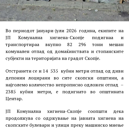
Во периодот јануари-јули 2026 година, екипите на
ЈП Комунална хигиена-Скопје подигнаа и
транспортираа вкупно 82 296 тони мешан
комунален отпад од домаќинствата и стопанските
субјекти на територијата на градот Скопје.
Отстранети се и 14 535 кубни метри отпад од диви
депонии лоцирани во сите скопски општини, а
најголемо количество непрописно одложен отпад –
2385 кубни метри, е подигнато во општината
Центар.
ЈП Комунална хигиена-Скопје соопшти дека
продолжува со одржување на јавната хигиена на
скопските булевари и улици преку машинско миење