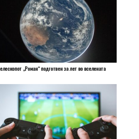
елескопот „Роман“ подготвен за лет во вселената