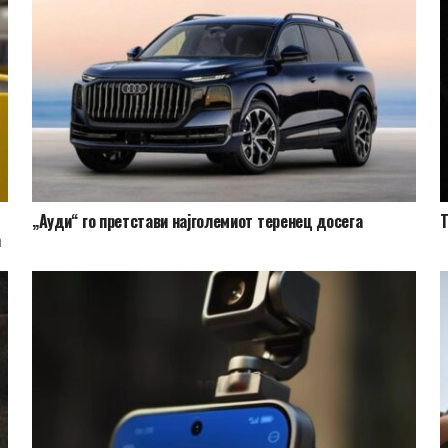
„Ауди“ го претстави најголемиот теренец досега
Т
а