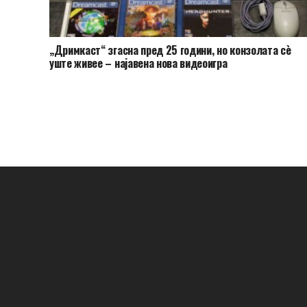
„Дримкаст“ згасна пред 25 години, но конзолата сè
уште живее – најавена нова видеоигра