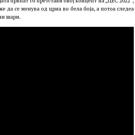
ата првпат го претстави овој концепт на „ЦЕС 2022“,
 да се менува од црна во бела боја, а потоа следеа
ни шари.