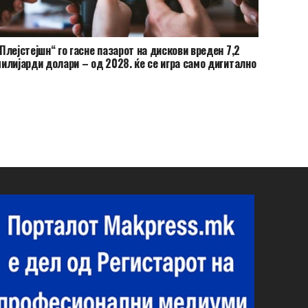
Плејстејшн“ го гасне пазарот на дискови вреден 7,2
илијарди долари – од 2028. ќе се игра само дигитално