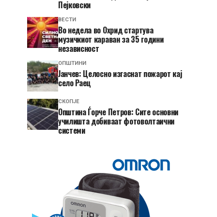
Пејковски
ВЕСТИ
Во недела во Охрид стартува
музичкиот караван за 35 години
независност
ОПШТИНИ
Јанчев: Целосно изгаснат пожарот кај
село Раец
СКОПЈЕ
Општина Ѓорче Петров: Сите основни
училишта добиваат фотоволтаични
системи