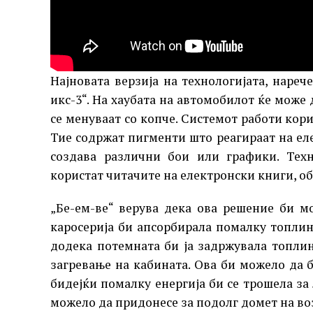
Најновата верзија на технологијата, нарече
икс-3“. На хаубата на автомобилот ќе може
се менуваат со копче. Системот работи кор
Тие содржат пигменти што реагираат на ел
создава различни бои или графики. Техн
користат читачите на електронски книги, об
„Бе-ем-ве“ верува дека ова решение би м
каросерија би апсорбирала помалку топлина
додека потемната би ја задржувала топлин
загревање на кабината. Ова би можело да 
бидејќи помалку енергија би се трошела за 
можело да придонесе за подолг домет на во