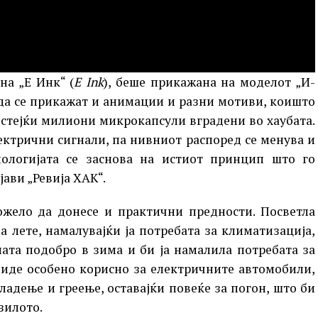
на „Е Инк“ (
E Ink
), беше прикажана на моделот „И-
 да се прикажат и анимации и разни мотиви, коишто
истејќи милиони микрокапсули вградени во хаубата.
ектрични сигнали, па нивниот распоред се менува и
ологијата се заснова на истиот принцип што го
јави „Ревија ХАК“.
ожело да донесе и практични предности. Посветла
 лете, намалувајќи ја потребата за климатизација,
ата подобро в зима и би ја намалила потребата за
биде особено корисно за електричните автомобили,
ладење и греење, оставајќи повеќе за погон, што би
зилото.