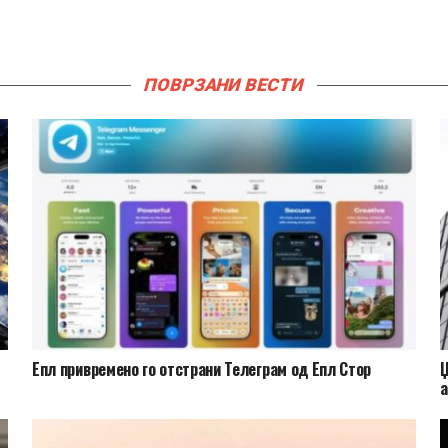
ПОВРЗАНИ ВЕСТИ
Епл привремено го отстрани Телеграм од Епл Стор
Џ