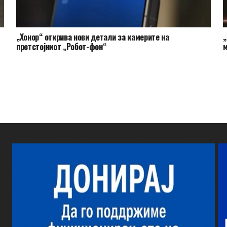
„Хонор“ открива нови детали за камерите на
„
претстојниот „Робот-фон“
м