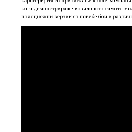
каросеријата со притискање копче. Компаниј
кога демонстрираше возило што самото може
подоцнежни верзии со повеќе бои и различ