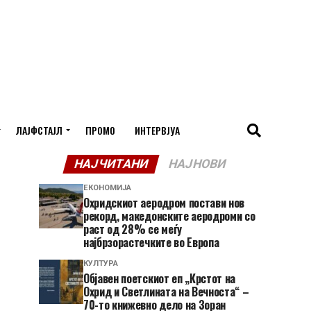
ЛАЈФСТАЈЛ
ПРОМО
ИНТЕРВЈУА
НАЈЧИТАНИ
НАЈНОВИ
ЕКОНОМИЈА
Охридскиот аеродром постави нов
рекорд, македонските аеродроми со
раст од 28% се меѓу
најбрзорастечките во Европа
КУЛТУРА
Објавен поетскиот еп „Крстот на
Охрид и Светлината на Вечноста“ –
70-то книжевно дело на Зоран