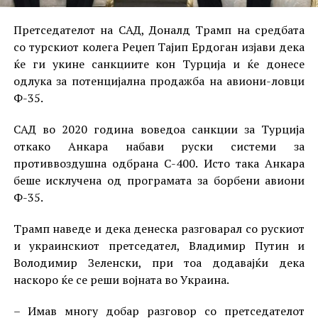
Претседателот на САД, Доналд Трамп на средбата
со турскиот колега Реџеп Тајип Ердоган изјави дека
ќе ги укине санкциите кон Турција и ќе донесе
одлука за потенцијална продажба на авиони-ловци
Ф-35.
САД во 2020 година воведоа санкции за Турција
откако Анкара набави руски системи за
противвоздушна одбрана С-400. Исто така Анкара
беше исклучена од програмата за борбени авиони
Ф-35.
Трамп наведе и дека денеска разговарал со рускиот
и украинскиот претседател, Владимир Путин и
Володимир Зеленски, при тоа додавајќи дека
наскоро ќе се реши војната во Украина.
– Имав многу добар разговор со претседателот