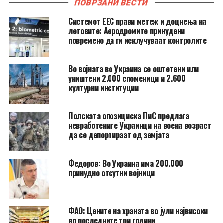
ПОВРЗАНИ ВЕСТИ
Системот ЕЕС прави метеж и доцнења на
летовите: Аеродромите принудени
повремено да ги исклучуваат контролите
Во војната во Украина се оштетени или
уништени 2.000 споменици и 2.600
културни институции
Полската опозициска ПиС предлага
невработените Украинци на воена возраст
да се депортираат од земјата
Федоров: Во Украина има 200.000
принудно отсутни војници
ФАО: Цените на храната во јули највисоки
во последните три години