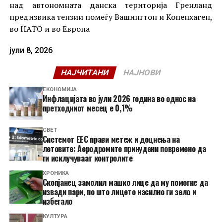
над автономната данска територија Гренланд
предизвика тензии помеѓу Вашингтон и Копенхаген,
во НАТО и во Европа
јули 8, 2026
НАЈЧИТАНИ
НАЈНОВИ
ЕКОНОМИЈА
Инфлацијата во јули 2026 година во однос на
претходниот месец е 0,1%
СВЕТ
Системот ЕЕС прави метеж и доцнења на
летовите: Аеродромите принудени повремено да
ги исклучуваат контролите
ХРОНИКА
Скопјанец замолил машко лице да му помогне да
извади пари, по што лицето насилно ги зело и
избегало
КУЛТУРА