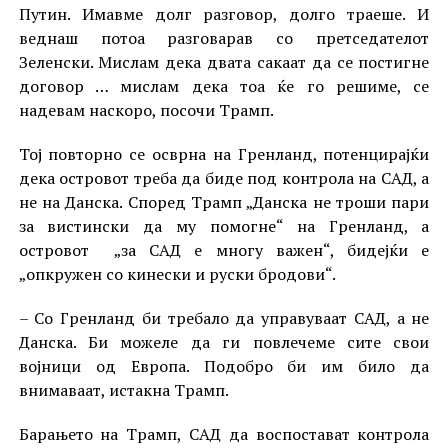
Путин. Имавме долг разговор, долго траеше. И
веднаш потоа разговарав со претседателот
Зеленски. Мислам дека двата сакаат да се постигне
договор … мислам дека тоа ќе го решиме, се
надевам наскоро, посочи Трамп.
Тој повторно се осврна на Гренланд, потенцирајќи
дека островот треба да биде под контрола на САД, а
не на Данска. Според Трамп „Данска не троши пари
за вистински да му помогне“ на Гренланд, а
островот „за САД е многу важен“, бидејќи е
„опкружен со кинески и руски бродови“.
– Со Гренланд би требало да управуваат САД, а не
Данска. Би можеле да ги повлечеме сите свои
војници од Европа. Подобро би им било да
внимаваат, истакна Трамп.
Барањето на Трамп, САД да воспостават контрола