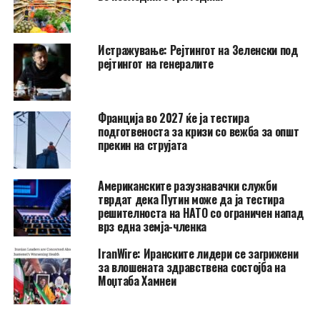
Истражување: Рејтингот на Зеленски под
рејтингот на генералите
Франција во 2027 ќе ја тестира
подготвеноста за кризи со вежба за општ
прекин на струјата
Американските разузнавачки служби
тврдат дека Путин може да ја тестира
решителноста на НАТО со ограничен напад
врз една земја-членка
IranWire: Иранските лидери се загрижени
за влошената здравствена состојба на
Моџтаба Хамнеи