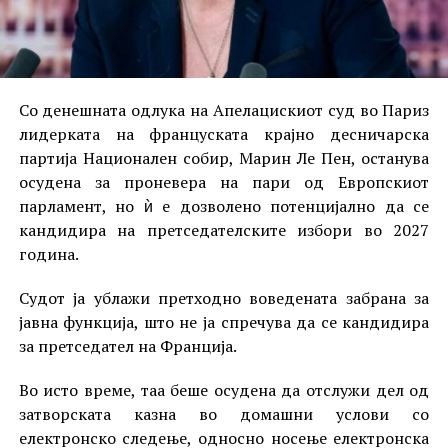
Со денешната одлука на Апелацискиот суд во Париз
лидерката на француската крајно десничарска
партија Национален собир, Марин Ле Пен, останува
осудена за проневера на пари од Европскиот
парламент, но ѝ е дозволено потенцијално да се
кандидира на претседателските избори во 2027
година.
Судот ја ублажи претходно воведената забрана за
јавна функција, што не ја спречува да се кандидира
за претседател на Франција.
Во исто време, таа беше осудена да отслужи дел од
затворската казна во домашни услови со
електронско следење, односно носење електронска