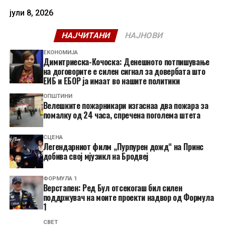
јули 8, 2026
НАЈЧИТАНИ
НАЈНОВИ
ЕКОНОМИЈА
Димитриеска-Кочоска: Денешното потпишување
на договорите е силен сигнал за довербата што
ЕИБ и ЕБОР ја имаат во нашите политики
ОПШТИНИ
Велешките пожарникари изгаснаа два пожара за
помалку од 24 часа, спречена поголема штета
СЦЕНА
Легендарниот филм „Пурпурен дожд“ на Принс
добива свој мјузикл на Бродвеј
ФОРМУЛА 1
Верстапен: Ред Бул отсекогаш бил силен
поддржувач на моите проекти надвор од Формула
1
СВЕТ