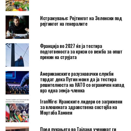
Истражување: Рејтингот на Зеленски под
рејтингот на генералите
Франција во 2027 ќе ја тестира
подготвеноста за кризи со вежба за општ
прекин на струјата
Американските разузнавачки служби
тврдат дека Путин може да ја тестира
решителноста на НАТО со ограничен напад
врз една земја-членка
IranWire: Иранските лидери се загрижени
за влошената здравствена состојба на
Моџтаба Хамнеи
Пред пукањето во Тајланд ученикот ги