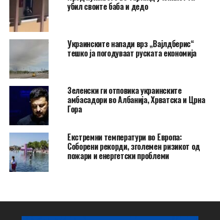
убил своите баба и дедо
Украинските напади врз „Вајлдберис“
тешко ја погодуваат руската економија
Зеленски ги отповика украинските
амбасадори во Албанија, Хрватска и Црна
Гора
Екстремни температури во Европа:
Соборени рекорди, зголемен ризикот од
пожари и енергетски проблеми