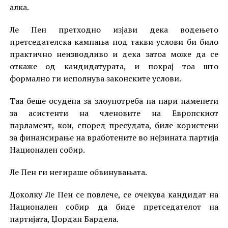
алка.
Ле Пен претходно изјави дека водењето
претседателска кампања под такви услови би било
практично неизводливо и дека затоа може да се
откаже од кандидатурата, и покрај тоа што
формално ги исполнува законските услови.
Таа беше осудена за злоупотреба на пари наменети
за асистенти на членовите на Европскиот
парламент, кои, според пресудата, биле користени
за финансирање на вработените во нејзината партија
Национален собир.
Ле Пен ги негираше обвинувањата.
Доколку Ле Пен се повлече, се очекува кандидат на
Национален собир да биде претседателот на
партијата, Џордан Бардела.