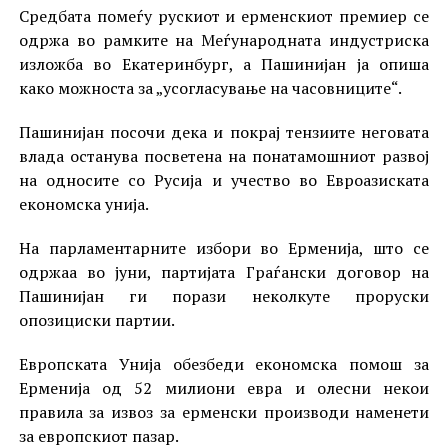
Средбата помеѓу рускиот и ерменскиот премиер се
одржа во рамките на Меѓународната индустриска
изложба во Екатеринбург, а Пашинијан ја опиша
како можноста за „усогласување на часовниците“.
Пашинијан посочи дека и покрај тензиите неговата
влада останува посветена на понатамошниот развој
на односите со Русија и учество во Евроазиската
економска унија.
На парламентарните избори во Ерменија, што се
одржаа во јуни, партијата Граѓански договор на
Пашинијан ги порази неколкуте проруски
опозициски партии.
Европската Унија обезбеди економска помош за
Ерменија од 52 милиони евра и олесни некои
правила за извоз за ерменски производи наменети
за европскиот пазар.