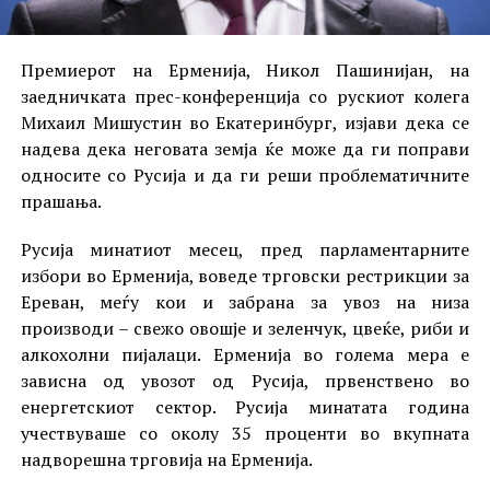
Премиерот на Ерменија, Никол Пашинијан, на
заедничката прес-конференција со рускиот колега
Михаил Мишустин во Екатеринбург, изјави дека се
надева дека неговата земја ќе може да ги поправи
односите со Русија и да ги реши проблематичните
прашања.
Русија минатиот месец, пред парламентарните
избори во Ерменија, воведе трговски рестрикции за
Ереван, меѓу кои и забрана за увоз на низа
производи – свежо овошје и зеленчук, цвеќе, риби и
алкохолни пијалаци. Ерменија во голема мера е
зависна од увозот од Русија, првенствено во
енергетскиот сектор. Русија минатата година
учествуваше со околу 35 проценти во вкупната
надворешна трговија на Ерменија.