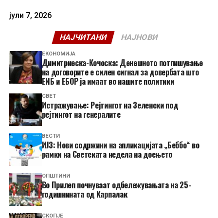
јули 7, 2026
НАЈЧИТАНИ
НАЈНОВИ
ЕКОНОМИЈА
Димитриеска-Кочоска: Денешното потпишување
на договорите е силен сигнал за довербата што
ЕИБ и ЕБОР ја имаат во нашите политики
СВЕТ
Истражување: Рејтингот на Зеленски под
рејтингот на генералите
ВЕСТИ
ИЈЗ: Нови содржини на апликацијата „Беббо“ во
рамки на Светската недела на доењето
ОПШТИНИ
Во Прилеп почнуваат одбележувањата на 25-
годишнината од Карпалак
СКОПЈЕ