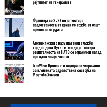
рејтингот на генералите
Франција во 2027 ќе ја тестира
подготвеноста за кризи со вежба за општ
прекин на струјата
Американските разузнавачки служби
тврдат дека Путин може да ја тестира
решителноста на НАТО со ограничен напад
врз една земја-членка
IranWire: Иранските лидери се загрижени
за влошената здравствена состојба на
Моџтаба Хамнеи