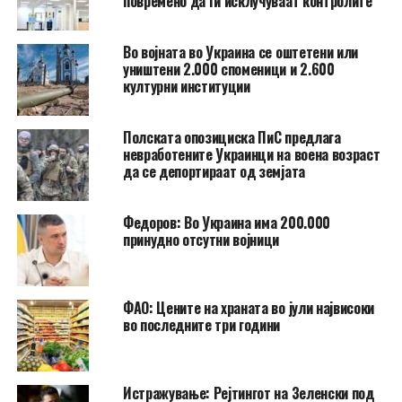
повремено да ги исклучуваат контролите
Во војната во Украина се оштетени или
уништени 2.000 споменици и 2.600
културни институции
Полската опозициска ПиС предлага
невработените Украинци на воена возраст
да се депортираат од земјата
Федоров: Во Украина има 200.000
принудно отсутни војници
ФАО: Цените на храната во јули највисоки
во последните три години
Истражување: Рејтингот на Зеленски под