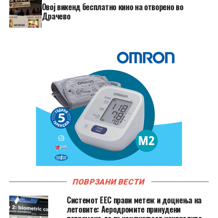
​Овој викенд бесплатно кино на отворено во
Драчево
ПОВРЗАНИ ВЕСТИ
Системот ЕЕС прави метеж и доцнења на
летовите: Аеродромите принудени