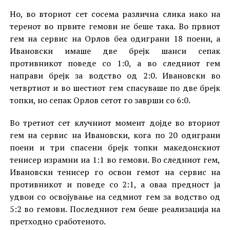
Но, во вториот сет сосема различна слика иако на
теренот во првите гемови не беше така. Во првиот
гем на сервис на Орлов беа одиграни 18 поени, а
Ивановски имаше две брејк шанси сепак
противникот поведе со 1:0, а во следниот гем
направи брејк за водство од 2:0. Ивановски во
четвртиот и во шестиот гем спасуваше по две брејк
топки, но сепак Орлов сетот го заврши со 6:0.
Во третиот сет клучниот момент дојде во вториот
гем на сервис на Ивановски, кога по 20 одиграни
поени и три спасени брејк топки македонскиот
тенисер израмни на 1:1 во гемови. Во следниот гем,
Ивановски тенисер го освои гемот на сервис на
противникот и поведе со 2:1, а оваа предност ја
удвои со освојување на седмиот гем за водство од
5:2 во гемови. Последниот гем беше реализација на
претходно сработеното.