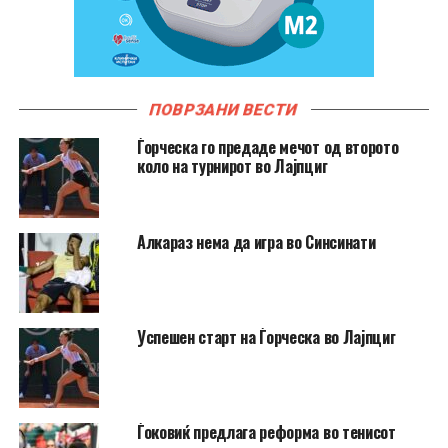
ПОВРЗАНИ ВЕСТИ
Ѓорческа го предаде мечот од второто
коло на турнирот во Лајпциг
Алкараз нема да игра во Синсинати
Успешен старт на Ѓорческа во Лајпциг
Ѓоковиќ предлага реформа во тенисот