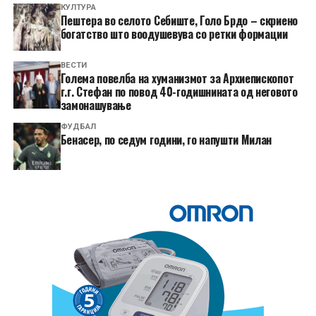
КУЛТУРА
Пештера во селото Себиште, Голо Брдо – скриено
богатство што воодушевува со ретки формации
ВЕСТИ
Голема повелба на хуманизмот за Архиепископот
г.г. Стефан по повод 40-годишнината од неговото
замонашување
ФУДБАЛ
Бенасер, по седум години, го напушти Милан