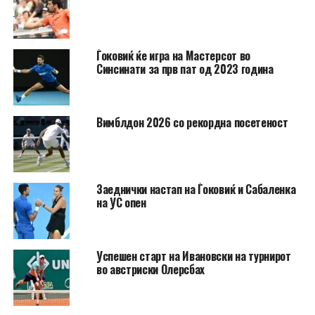
Ѓоковиќ ќе игра на Мастерсот во
Синсинати за прв пат од 2023 година
Вимблдон 2026 со рекордна посетеност
Заеднички настап на Ѓоковиќ и Сабаленка
на УС опен
Успешен старт на Ивановски на турнирот
во австриски Олерсбах