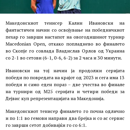
Македонскиот тенисер Калин Ивановски на
фантастичен начин со освојување на победничкиот
пехар го заврши настапот на овогодишниот турнир
Macedonian Open, откако попладнево во финалето
во Скопје го совлада Владислав Орлов од Украина
со 2-1 во сетови (6-1, 0-6, 6-2) за 2 часа и 30 минути.
Ивановски на тој начин ја продолжи серијата
победи по повредата на крајот од 2023 и сега има 13
победи и само еден пораз – две учества во финале
на турнири од М25 серијата и четири победи за
Дејвис куп репрезентацијата на Македонија.
Македонскиот тенисер финалето го почна одлично
и по 1:1 во гемови направи два брејка и со ас сервис
го заврши сетот добивајќи го со 6:1.