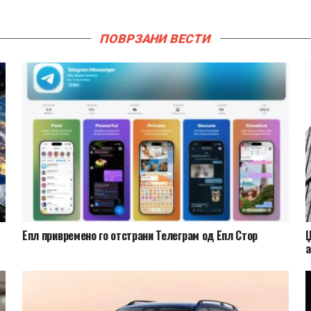
ПОВРЗАНИ ВЕСТИ
Епл привремено го отстрани Телеграм од Епл Стор
Џ