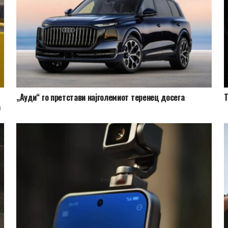
„Ауди“ го претстави најголемиот теренец досега
Т
а