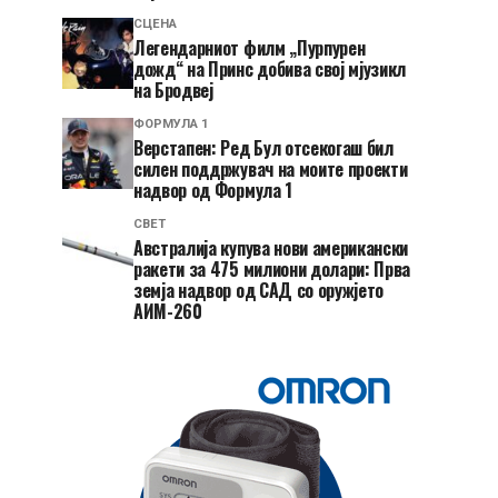
СЦЕНА
Легендарниот филм „Пурпурен
дожд“ на Принс добива свој мјузикл
на Бродвеј
ФОРМУЛА 1
Верстапен: Ред Бул отсекогаш бил
силен поддржувач на моите проекти
надвор од Формула 1
СВЕТ
Австралија купува нови американски
ракети за 475 милиони долари: Прва
земја надвор од САД со оружјето
АИМ-260