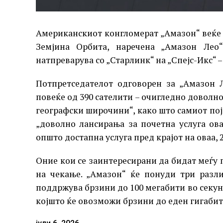
Американскиот конгломерат „Амазон“ веќе 
Земјина Орбита, наречена „Амазон Лео“
натпреварува со „Старлинк“ на „Спејс-Икс“ 
Потпретседателот одговорен за „Амазон Л
повеќе од 390 сателити – очигледно доволн
географски широчини“, како што самиот пој
„доволно лансирања за почетна услуга ова
општо достапна услуга пред крајот на оваа, 
Оние кои се заинтересирани да бидат меѓу 
на чекање. „Амазон“ ќе понуди три разл
поддржува брзини до 100 мегабити во секунда
којшто ќе овозможи брзини до еден гигабит