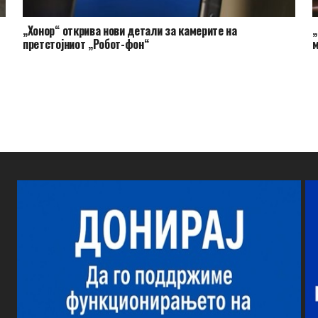
„Хонор“ открива нови детали за камерите на
„
претстојниот „Робот-фон“
м