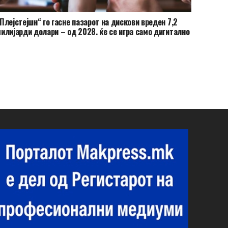
Плејстејшн“ го гасне пазарот на дискови вреден 7,2
илијарди долари – од 2028. ќе се игра само дигитално