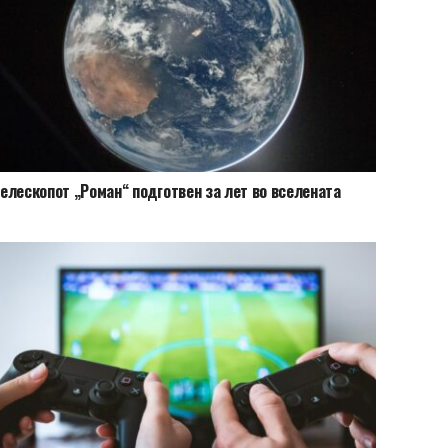
елескопот „Роман“ подготвен за лет во вселената