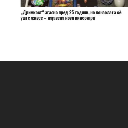
„Дримкаст“ згасна пред 25 години, но конзолата сè
уште живее – најавена нова видеоигра