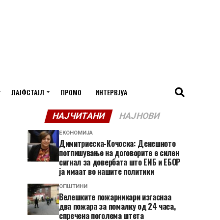
ЛАЈФСТАЈЛ
ПРОМО
ИНТЕРВЈУА
НАЈЧИТАНИ
НАЈНОВИ
ЕКОНОМИЈА
Димитриеска-Кочоска: Денешното
потпишување на договорите е силен
сигнал за довербата што ЕИБ и ЕБОР
ја имаат во нашите политики
ОПШТИНИ
Велешките пожарникари изгаснаа
два пожара за помалку од 24 часа,
спречена поголема штета