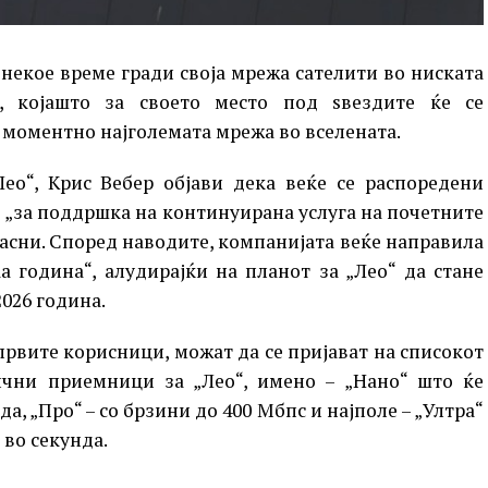
некое време гради своја мрежа сателити во ниската
, којашто за своето место под ѕвездите ќе се
– моментно најголемата мрежа во вселената.
ео“, Крис Вебер објави дека веќе се распоредени
о „за поддршка на континуирана услуга на почетните
асни. Според наводите, компанијата веќе направила
а година“, алудирајќи на планот за „Лео“ да стане
2026 година.
првите корисници, можат да се пријават на списокот
ични приемници за „Лео“, имено – „Нано“ што ќе
, „Про“ – со брзини до 400 Мбпс и најполе – „Ултра“
 во секунда.