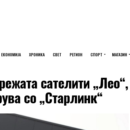
ЕКОНОМИЈА
ХРОНИКА
СВЕТ
РЕГИОН
СПОРТ
МАГАЗИН
мрежата сателити „Лео“,
рува со „Старлинк“