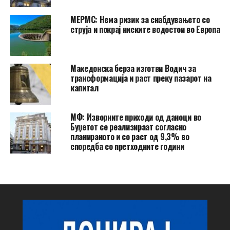
МЕРМС: Нема ризик за снабдувањето со
струја и покрај ниските водостои во Европа
Македонска берза изготви Водич за
трансформација и раст преку пазарот на
капитал
МФ: Изворните приходи од даноци во
Буџетот се реализираат согласно
планираното и со раст од 9,3% во
споредба со претходните години