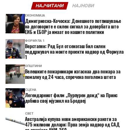
НАЈЧИТАНИ
НАЈНОВИ
ЕКОНОМИЈА
Димитриеска-Кочоска: Денешното потпишување
на договорите е силен сигнал за довербата што
ЕИБ и ЕБОР ја имаат во нашите политики
ФОРМУЛА 1
Верстапен: Ред Бул отсекогаш бил силен
поддржувач на моите проекти надвор од Формула
1
ОПШТИНИ
Велешките пожарникари изгаснаа два пожара за
помалку од 24 часа, спречена поголема штета
СЦЕНА
Легендарниот филм „Пурпурен дожд“ на Принс
добива свој мјузикл на Бродвеј
СВЕТ
Австралија купува нови американски ракети за
475 милиони долари: Прва земја надвор од САД
со оружјето АИМ-260