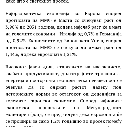
како што е светскиот просек.
Најбрзорастечка економија во Европа според
прогнозата на ММФ е Малта со очекуван раст од
3,96% до 2031 година, додека најслаб раст ќе имаат
најголемите економии – Италија од 0,7% и Германија
од 0,92%. Економиите од Европската Унија, според
прогнозата на ММФ се очекува да имаат раст од
1,44%, додека еврозоната 1,21%.
Високиот јавен долг, стареењето на населението,
слабата продуктивност, долготрајните трошоци за
енергија и постојаната геополитичка неизвесност се
очекува да го одржат растот далеку под
историските норми во остатокот од деценијата за
големите европски економии. Според најновите
економски перспективи на Меѓународниот
монетарен фонд, се предвидува дека еврозоната ќе
се прошири за само 1,2% годишно во просек помеѓу