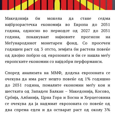
Македонија би можела да стане седма
најбрзорастечка економија во Европа до 2031
година, односно во периодот од 2027 до 2031
година, покажуваат најновите прогнози на
Меѓународниот монетарен фонд. Со просечен
годишен раст од 3 отсто, земјата би растела повеќе
од двојно побрзо од еврозоната и би се нашла меѓу
европските економии со најдобри перформанси.
Според анализата на ММФ, додека еврозоната се
очекува да има раст нешто повеќе од 1% годишно
до 2031 година, помалите економии меѓу кои и
шестката од Западен Балкан – Македонија, Косово,
Србија, Албанија, Црна Гора и Босна и Херцеговина
се очекува да ја надмиат еврозоната со повеќе од
два спрема еден и да остварат раст од околу 3%