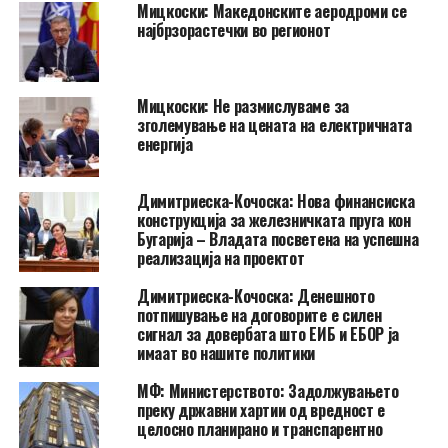
Мицкоски: Македонските аеродроми се
најбрзорастечки во регионот
Мицкоски: Не размислуваме за
зголемување на цената на електричната
енергија
Димитриеска-Кочоска: Нова финансиска
конструкција за железничката пруга кон
Бугарија – Владата посветена на успешна
реализација на проектот
Димитриеска-Кочоска: Денешното
потпишување на договорите е силен
сигнал за довербата што ЕИБ и ЕБОР ја
имаат во нашите политики
МФ: Министерството: Задолжувањето
преку државни хартии од вредност е
целосно планирано и транспарентно