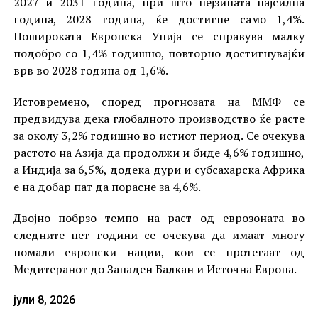
2027 и 2031 година, при што нејзината најсилна
година, 2028 година, ќе достигне само 1,4%.
Пошироката Европска Унија се справува малку
подобро со 1,4% годишно, повторно достигнувајќи
врв во 2028 година од 1,6%.
Истовремено, според прогнозата на ММФ се
предвидува дека глобалното производство ќе расте
за околу 3,2% годишно во истиот период. Се очекува
растото на Азија да продолжи и биде 4,6% годишно,
а Индија за 6,5%, додека дури и субсахарска Африка
е на добар пат да порасне за 4,6%.
Двојно побрзо темпо на раст од еврозоната во
следните пет години се очекува да имаат многу
помали европски нации, кои се протегаат од
Медитеранот до Западен Балкан и Источна Европа.
јули 8, 2026