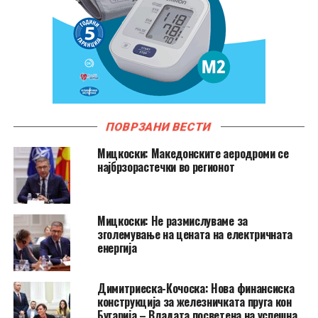
ПОВРЗАНИ ВЕСТИ
Мицкоски: Македонските аеродроми се
најбрзорастечки во регионот
Мицкоски: Не размислуваме за
зголемување на цената на електричната
енергија
Димитриеска-Кочоска: Нова финансиска
конструкција за железничката пруга кон
Бугарија – Владата посветена на успешна