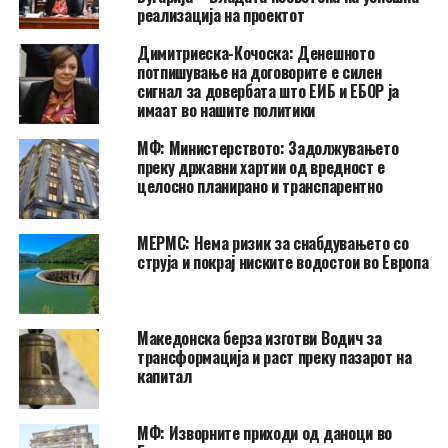
реализација на проектот
Димитриеска-Кочоска: Денешното
потпишување на договорите е силен
сигнал за довербата што ЕИБ и ЕБОР ја
имаат во нашите политики
МФ: Министерството: Задолжувањето
преку државни хартии од вредност е
целосно планирано и транспарентно
МЕРМС: Нема ризик за снабдувањето со
струја и покрај ниските водостои во Европа
Македонска берза изготви Водич за
трансформација и раст преку пазарот на
капитал
МФ: Изворните приходи од даноци во