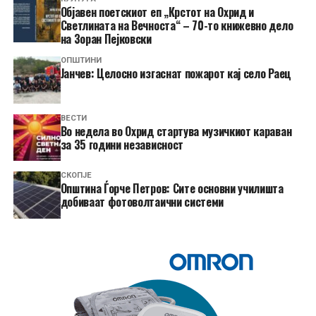
Објавен поетскиот еп „Крстот на Охрид и
Светлината на Вечноста“ – 70-то книжевно дело
на Зоран Пејковски
ОПШТИНИ
Јанчев: Целосно изгаснат пожарот кај село Раец
ВЕСТИ
Во недела во Охрид стартува музичкиот караван
за 35 години независност
СКОПЈЕ
Општина Ѓорче Петров: Сите основни училишта
добиваат фотоволтаични системи