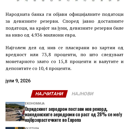
Народната банка ги објави официјалните податоци
за девизните резерви. Според јавно достапните
податоци, на крајот на јуни, девизните резерви биле
на ниво од 4.936 милиони евра.
Најголем дел од нив се пласирани во хартии од
вредност или 73,8 проценти, по што следуваат
монетарното злато со 15,8 проценти и валутите и
депозитите со 10,4 проценти.
јули 9, 2026
НАЈЧИТАНИ
НАЈНОВИ
ЕКОНОМИЈА
Охридскиот аеродром постави нов рекорд,
македонските аеродроми со раст од 28% се меѓу
најбрзорастечките во Европа
КУЛТУРА