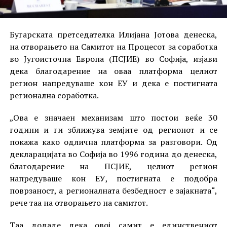
Бугарската претседателка Илијана Јотова денеска,
на отворањето на Самитот на Процесот за соработка
во Југоисточна Европа (ПСЈИЕ) во Софија, изјави
дека благодарение на оваа платформа целиот
регион напредуваше кон ЕУ и дека е постигната
регионална соработка.
„Ова е значаен механизам што постои веќе 30
години и ги зближува земјите од регионот и се
покажа како одлична платформа за разговори. Од
декларацијата во Софија во 1996 година до денеска,
благодарение на ПСЈИЕ, целиот регион
напредуваше кон ЕУ, постигната е подобра
поврзаност, а регионалната безбедност е зајакната“,
рече таа на отворањето на самитот.
Таа додаде дека овој самит е единствениот