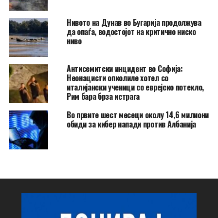
Нивото на Дунав во Бугарија продолжува
да опаѓа, водостојот на критично ниско
ниво
Антисемитски инцидент во Софија:
Неонацисти опколиле хотел со
италијански ученици со еврејско потекло,
Рим бара брза истрага
Во првите шест месеци околу 14,6 милиони
обиди за кибер напади против Албанија