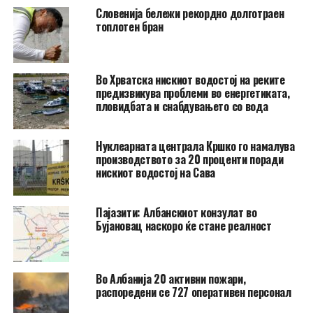
Словенија бележи рекордно долготраен
топлотен бран
Во Хрватска нискиот водостој на реките
предизвикува проблеми во енергетиката,
пловидбата и снабдувањето со вода
Нуклеарната централа Кршко го намалува
производството за 20 проценти поради
нискиот водостој на Сава
Пајазити: Албанскиот конзулат во
Бујановац наскоро ќе стане реалност
Во Албанија 20 активни пожари,
распоредени се 727 оперативен персонал