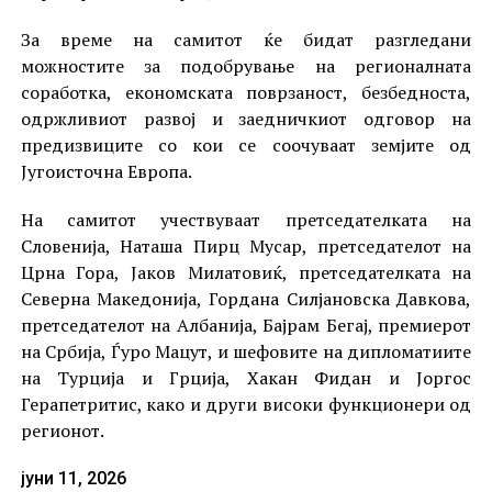
За време на самитот ќе бидат разгледани
можностите за подобрување на регионалната
соработка, економската поврзаност, безбедноста,
одржливиот развој и заедничкиот одговор на
предизвиците со кои се соочуваат земјите од
Југоисточна Европа.
На самитот учествуваат претседателката на
Словенија, Наташа Пирц Мусар, претседателот на
Црна Гора, Јаков Милатовиќ, претседателката на
Северна Македонија, Гордана Силјановска Давкова,
претседателот на Албанија, Бајрам Бегај, премиерот
на Србија, Ѓуро Мацут, и шефовите на дипломатиите
на Турција и Грција, Хакан Фидан и Јоргос
Герапетритис, како и други високи функционери од
регионот.
јуни 11, 2026