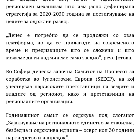
регионален механизам што има јасно дефинирана
стратегија за 2020-2030 година за постигнување на
целите за одржлив развој.
„Денес е потребно да се продолжи со оваа
платформа, но да се прилагоди на современото
време и предизвиците што се сложени и што
можеме да ги надминеме само заедно“, рече Јотова.
Во Софија денеска започна Самитот на Процесот за
соработка во Југоисточна Европа (SEECP), на кој
учествуваа највисоките претставници на земјите и
владите од регионот, како и претставници на
регионалните организации.
Годинашниот самит се одржува под слоганот
„Зајакнување на регионалното единство за стабилна,
безбедна и одржлива иднина – осврт кон 30 години
партнерство и напредок“.