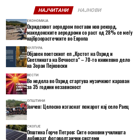
НАЈЧИТАНИ
НАЈНОВИ
ЕКОНОМИЈА
Охридскиот аеродром постави нов рекорд,
македонските аеродроми со раст од 28% се меѓу
најбрзорастечките во Европа
КУЛТУРА
Објавен поетскиот еп „Крстот на Охрид и
Светлината на Вечноста“ – 70-то книжевно дело
на Зоран Пејковски
ВЕСТИ
Во недела во Охрид стартува музичкиот караван
за 35 години независност
ОПШТИНИ
Јанчев: Целосно изгаснат пожарот кај село Раец
СКОПЈЕ
Општина Ѓорче Петров: Сите основни училишта
добиваат фотоволтаични системи