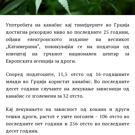
Употребата на канабис кај тинејџерите во Грција
достигна рекордно ниво во последните 25 години,
објави електронското издание на весникот
„Катимерини“, повикувајќи се на податоци од
извештај на грчкиот национален центар за
Европската агенција за дроги.
Според податоците, 11,5 отсто од 16-годишните
млади во Грција користат канабис. Во последните
десет години случаите на лекување зависници од
канабис се зголемени за 32 отсто.
Кај лекувањето на зависност од кокаин и други
тешки дроги, растот е уште поголем – 106 отсто во
последните пет години и 256 отсто во последните
десет години.