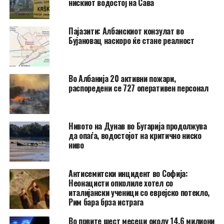
нискиот водостој на Сава
Пајазити: Албанскиот конзулат во
Бујановац наскоро ќе стане реалност
Во Албанија 20 активни пожари,
распоредени се 727 оперативен персонал
Нивото на Дунав во Бугарија продолжува
да опаѓа, водостојот на критично ниско
ниво
Антисемитски инцидент во Софија:
Неонацисти опколиле хотел со
италијански ученици со еврејско потекло,
Рим бара брза истрага
Во првите шест месеци околу 14,6 милиони