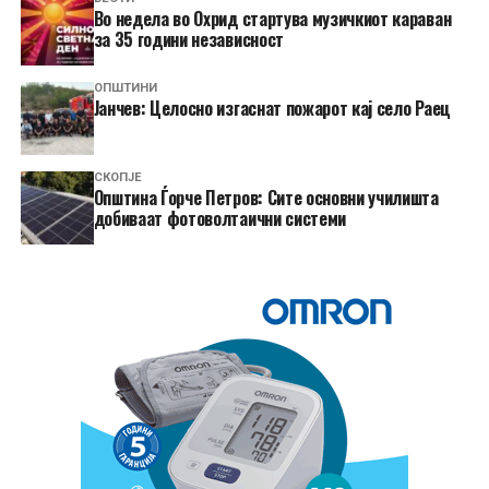
Во недела во Охрид стартува музичкиот караван
за 35 години независност
ОПШТИНИ
Јанчев: Целосно изгаснат пожарот кај село Раец
СКОПЈЕ
Општина Ѓорче Петров: Сите основни училишта
добиваат фотоволтаични системи