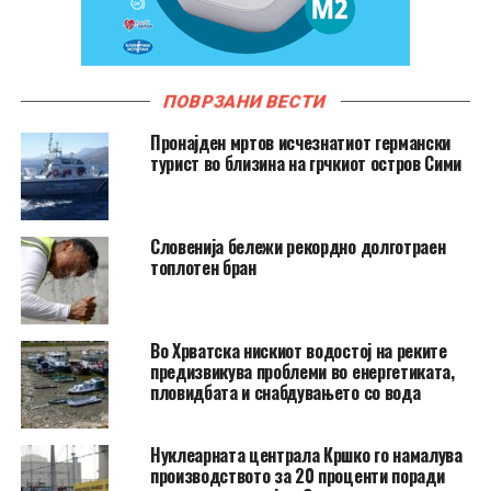
ПОВРЗАНИ ВЕСТИ
Пронајден мртов исчезнатиот германски
турист во близина на грчкиот остров Сими
Словенија бележи рекордно долготраен
топлотен бран
Во Хрватска нискиот водостој на реките
предизвикува проблеми во енергетиката,
пловидбата и снабдувањето со вода
Нуклеарната централа Кршко го намалува
производството за 20 проценти поради