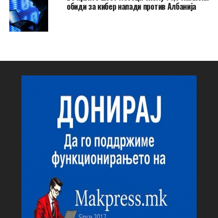
обиди за кибер напади против Албанија