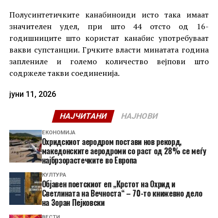
Полусинтетичките канабиноиди исто така имаат
значителен удел, при што 44 отсто од 16-
годишниците што користат канабис употребуваат
вакви супстанции. Грчките власти минатата година
заплениле и големо количество вејпови што
содржеле такви соединенија.
јуни 11, 2026
НАЈЧИТАНИ
НАЈНОВИ
ЕКОНОМИЈА
Охридскиот аеродром постави нов рекорд,
македонските аеродроми со раст од 28% се меѓу
најбрзорастечките во Европа
КУЛТУРА
Објавен поетскиот еп „Крстот на Охрид и
Светлината на Вечноста“ – 70-то книжевно дело
на Зоран Пејковски
ВЕСТИ