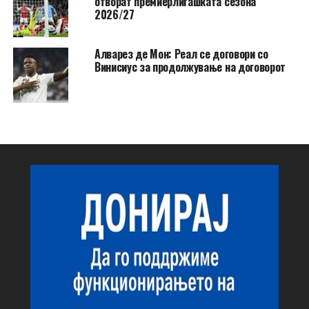
отворат премиерлигашката сезона
2026/27
Алварез де Мон: Реал се договори со
Винисиус за продолжување на договорот