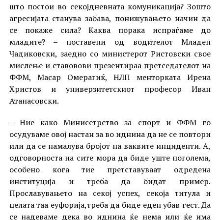
што постои во секојдневната комуникација? Зошто
агресијата станува забава, понижувањето начин да
се покаже сила? Каква порака испраѓаме до
младите? – поставени од водителот Младен
Чадиковски, заедно со министерот Ристовски свое
мислење и ставовови презентираа претседателот на
ФФМ, Масар Омерагиќ, НЛП менторката Ирена
Христов и универзитетскиот професор Иван
Атанасовски.
– Ние како Минисетрство за спорт и ФФМ го
осудуваме овој настан за во иднина да не се повтори
или да се намалува бројот на ваквите инциденти. А,
одговорноста на сите мора да биде уште поголема,
особено кога тие претставуваат одредена
институција и треба да бидат пример.
Прославувањето на секој успех, секоја титула и
целата таа еуфорија,треба да биде еден убав гест. Да
се надеваме дека во иднина ќе нема или ќе има