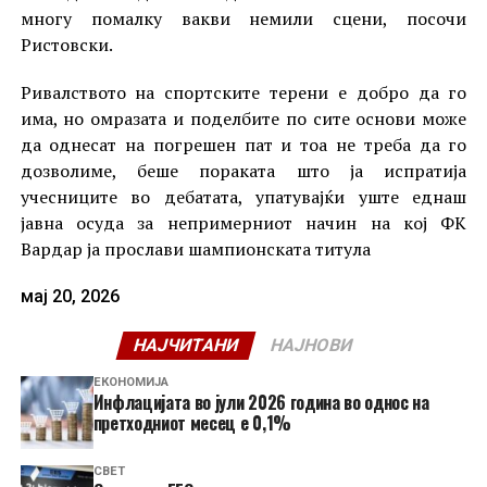
многу помалку вакви немили сцени, посочи
Ристовски.
Ривалството на спортските терени е добро да го
има, но омразата и поделбите по сите основи може
да однесат на погрешен пат и тоа не треба да го
дозволиме, беше пораката што ја испратија
учесниците во дебатата, упатувајќи уште еднаш
јавна осуда за непримерниот начин на кој ФК
Вардар ја прослави шампионската титула
мај 20, 2026
НАЈЧИТАНИ
НАЈНОВИ
ЕКОНОМИЈА
Инфлацијата во јули 2026 година во однос на
претходниот месец е 0,1%
СВЕТ