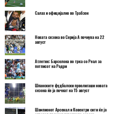
Салах и официјално во Трабзон
Новата сезона во Серија А почнува на 22
август
Атлетик: Барселона во трка со Реал за
потписот на Родри
Шпанските фудбалски прволигаши новата
сезона ќе ја почнат на 15 август
Шампионот Арсенал и Ковентри сити ќе ја