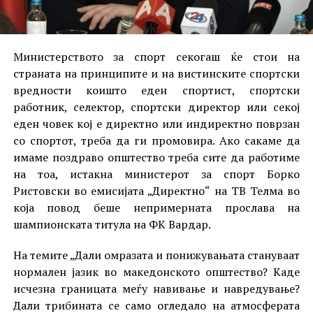
Министерството за спорт секогаш ќе стои на
страната на принципите и на вистинските спортски
вредности коишто еден спортист, спортски
работник, селектор, спортски директор или секој
еден човек кој е директно или индиректно поврзан
со спортот, треба да ги промовира. Ако сакаме да
имаме поздраво општество треба сите да работиме
на тоа, истакна министерот за спорт Борко
Ристовски во емисијата „Директно“ на ТВ Телма во
која повод беше непримерната прослава на
шампионската титула на ФК Вардар.
На темите „Дали омразата и понижувањата стануваат
нормален јазик во македонското општество? Каде
исчезна границата меѓу навивање и навредување?
Дали трибината се само огледало на атмосферата