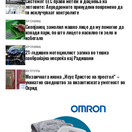
Системот ЕЕС прави метеж и доцнења на
летовите: Аеродромите принудени повремено да
ги исклучуваат контролите
ХРОНИКА
Скопјанец замолил машко лице да му помогне да
извади пари, по што лицето насилно ги зело и
избегало
ХРОНИКА
21-годишен мотоциклист загина во тешка
сообраќајна несреќа кај Радишани
КУЛТУРА
Мозаичната икона „Исус Христос на престол“ –
уникатно сведоштво за византиската уметност во
Охрид