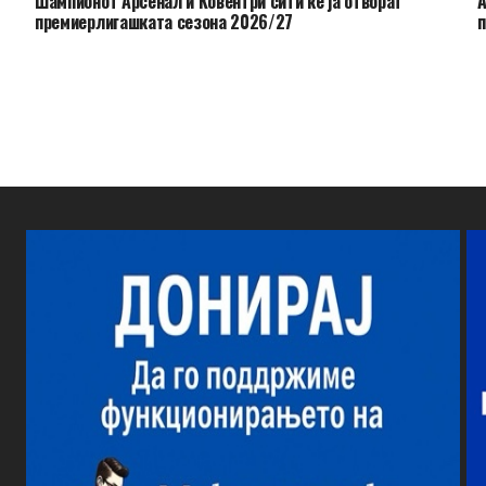
Шампионот Арсенал и Ковентри сити ќе ја отворат
А
премиерлигашката сезона 2026/27
п