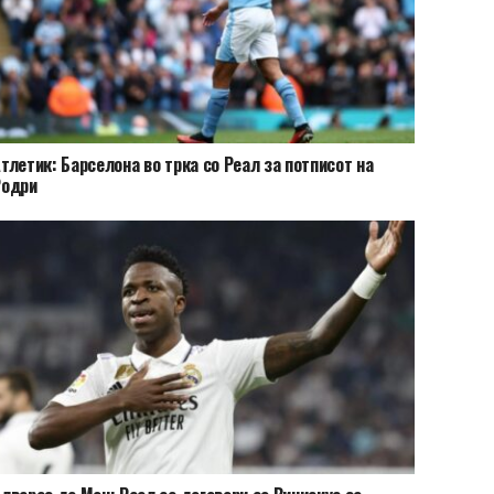
тлетик: Барселона во трка со Реал за потписот на
Родри