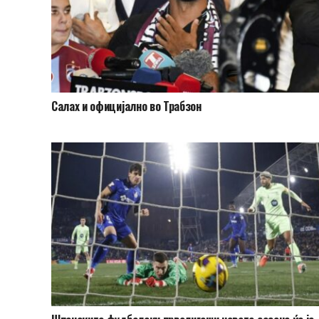
Салах и официјално во Трабзон