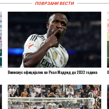
ПОВРЗАНИ ВЕСТИ
Винисиус официјално во Реал Мадрид до 2032 година
О