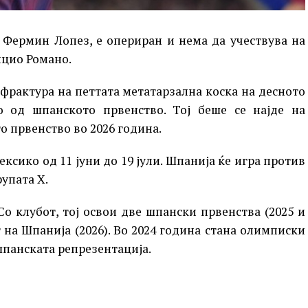
 Фермин Лопез, е опериран и нема да учествува на
ицио Романо.
 фрактура на петтата метатарзална коска на десното
ло од шпанското првенство. Тој беше се најде на
о првенство во 2026 година.
ксико од 11 јуни до 19 јули. Шпанија ќе игра против
рупата Х.
Со клубот, тој освои две шпански првенства (2025 и
т на Шпанија (2026). Во 2024 година стана олимписки
панската репрезентација.