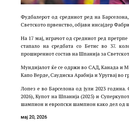
Фудбалерот од средниот ред на Барселона,
Светското првенство, објави инсајдер Фабр
На 17 мај, играчот од средниот ред претрпе
стапало на средбата со Бетис во 37. ко
проширениот состав на Шпанија за Светскот
Мундијалот ќе се одржи во САД, Канада и Ме
Капо Верде, Саудиска Арабија и Уругвај во г
Лопез е во Барселона од јули 2023 година. 
2026), Купот на Шпанија (2025) и Суперкупо
шампион и европски шампион како дел од ш
мај 20, 2026