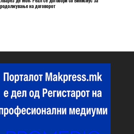
лварез де Мон: Реал се договори со Винисиус за
родолжување на договорот