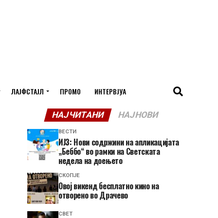
ЛАЈФСТАЈЛ
ПРОМО
ИНТЕРВЈУА
НАЈЧИТАНИ
НАЈНОВИ
ВЕСТИ
ИЈЗ: Нови содржини на апликацијата
„Беббо“ во рамки на Светската
недела на доењето
СКОПЈЕ
​Овој викенд бесплатно кино на
отворено во Драчево
СВЕТ