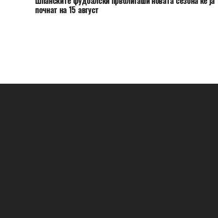
Шпанските фудбалски прволигаши новата сезона ќе ја
почнат на 15 август