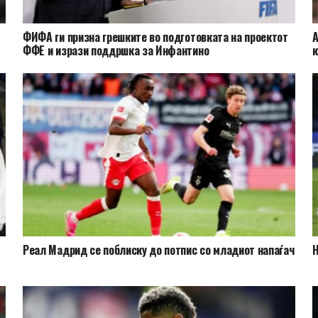
ФИФА ги призна грешките во подготовката на проектот
А
ФФЕ и изрази поддршка за Инфантино
к
Реал Мадрид се поблиску до потпис со младиот напаѓач
Н