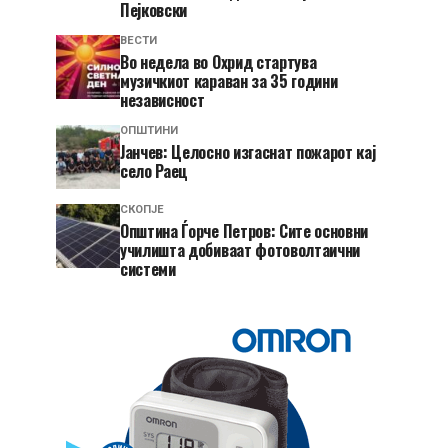
Пејковски
ВЕСТИ
Во недела во Охрид стартува
музичкиот караван за 35 години
независност
ОПШТИНИ
Јанчев: Целосно изгаснат пожарот кај
село Раец
СКОПЈЕ
Општина Ѓорче Петров: Сите основни
училишта добиваат фотоволтаични
системи