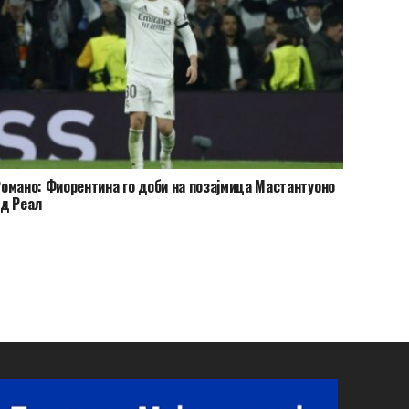
омано: Фиорентина го доби на позајмица Мастантуоно
д Реал