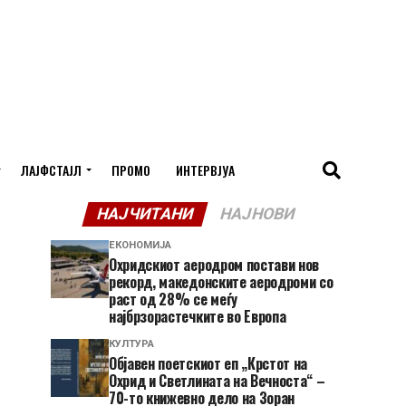
ЛАЈФСТАЈЛ
ПРОМО
ИНТЕРВЈУА
НАЈЧИТАНИ
НАЈНОВИ
ЕКОНОМИЈА
Охридскиот аеродром постави нов
рекорд, македонските аеродроми со
раст од 28% се меѓу
најбрзорастечките во Европа
КУЛТУРА
Објавен поетскиот еп „Крстот на
Охрид и Светлината на Вечноста“ –
70-то книжевно дело на Зоран