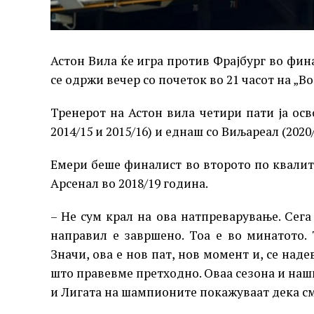
Астон Вила ќе игра против Фрајбург во фин
се одржи вечер со почеток во 21 часот на „В
Тренерот на Астон вила четири пати ја осво
2014/15 и 2015/16) и еднаш со Виљареал (2020/
Емери беше финалист во второто по квалит
Арсенал во 2018/19 година.
– Не сум крал на ова натпреварување. Сега
направил е завршено. Тоа е во минатото.
Значи, ова е нов пат, нов момент и, се наде
што правевме претходно. Оваа сезона и на
и Лигата на шампионите покажуваат дека см