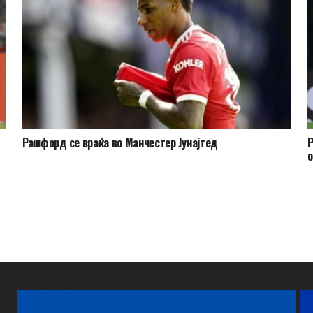
Рашфорд се враќа во Манчестер Јунајтед
Р
о