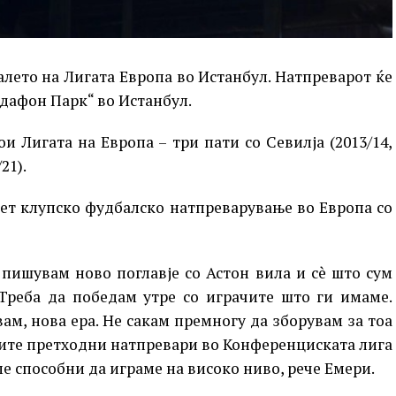
алето на Лигата Европа во Истанбул. Натпреварот ќе
одафон Парк“ во Истанбул.
и Лигата на Европа – три пати со Севилја (2013/14,
21).
ет клупско фудбалско натпреварување во Европа со
 пишувам ново поглавје со Астон вила и сè што сум
 Треба да победам утре со играчите што ги имаме.
вам, нова ера. Не сакам премногу да зборувам за тоа
шите претходни натпревари во Конференциската лига
е способни да играме на високо ниво, рече Емери.