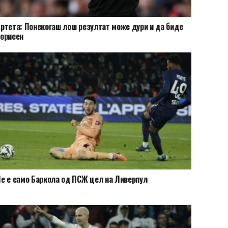
ртета: Понекогаш лош резултат може дури и да биде
орисен
е e само Баркола од ПСЖ цел на Ливерпул