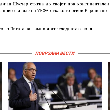
лијан Шустер стигна до својот прв континентален
то прво финале на УЕФА откако го освои Европскиот
о во Лигата на шампионите следната сезона.
ПОВРЗАНИ ВЕСТИ