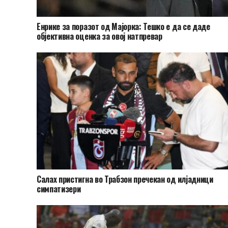
Енрике за поразот од Мајорка: Тешко е да се даде
објективна оценка за овој натпревар
Салах пристигна во Трабзон пречекан од илјадници
симпатизери