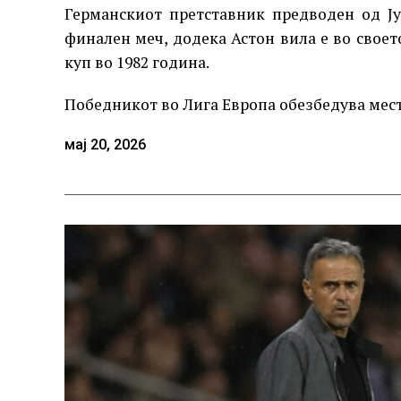
Германскиот претставник предводен од Ју
финален меч, додека Астон вила е во свое
куп во 1982 година.
Победникот во Лига Европа обезбедува мест
мај 20, 2026