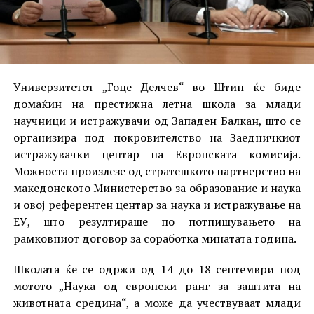
Универзитетот „Гоце Делчев“ во Штип ќе биде
домаќин на престижна летна школа за млади
научници и истражувачи од Западен Балкан, што се
организира под покровителство на Заедничкиот
истражувачки центар на Европската комисија.
Можноста произлезе од стратешкото партнерство на
македонското Министерство за образование и наука
и овој референтен центар за наука и истражување на
ЕУ, што резултираше по потпишувањето на
рамковниот договор за соработка минатата година.
Школата ќе се одржи од 14 до 18 септември под
мотото „Наука од европски ранг за заштита на
животната средина“, а може да учествуваат млади