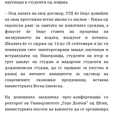
научници и студенти од земјава.
– Под капата на овој договор, УГД ќе биде домаќин
на оваа престижна летна школа со наслов – Наука од
европски ранг за заштита на животната средина, а
фокусот ќе биде ставен на проценка на
загадувањето на водата, воздухот и почвата.
Школата ќе се одржи од 14 до 18 септември и јас ги
повикувам сите заинтересирани млади научници и
истражувачи од Македонија, студенти на втор и
трет циклус на студии и надарени студенти на
додипломски студии, да се пријават за учество и
развој на личните капацитети за одговор на
современите еколошки предизвици, истакна
министерката Весна Јаневска.
На денешната заедничка прес-конференција со
ректорот на Универзитетот „Гоце Делчев“ од Штип,
министерката посочи на важноста да се организира