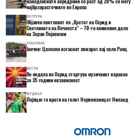
македонските аеродроми со раст од 28% се меѓу
најбрзорастечките во Европа
КУЛТУРА
Објавен поетскиот еп „Крстот на Охрид и
Светлината на Вечноста“ – 70-то книжевно дело
на Зоран Пејковски
ОПШТИНИ
Јанчев: Целосно изгаснат пожарот кај село Раец
ВЕСТИ
Во недела во Охрид стартува музичкиот караван
за 35 години независност
ФУДБАЛ
Лајпциг го врати на голот Норвежанецот Ниланд