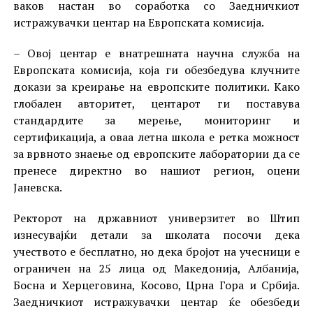
ваков настан во соработка со Заедничкиот
истражувачки центар на Европската комисија.
– Овој центар е внатрешната научна служба на
Европската комисија, која ги обезбедува клучните
докази за креирање на европските политики. Како
глобален авторитет, центарот ги поставува
стандардите за мерење, мониторинг и
сертификација, а оваа летна школа е ретка можност
за врвното знаење од европските лаборатории да се
пренесе директно во нашиот регион, оцени
Јаневска.
Ректорот на државниот универзитет во Штип
изнесувајќи детали за школата посочи дека
учеството е бесплатно, но дека бројот на учесници е
ограничен на 25 лица од Македонија, Албанија,
Босна и Херцеговина, Косово, Црна Гора и Србија.
Заедничкиот истражувачки центар ќе обезбеди