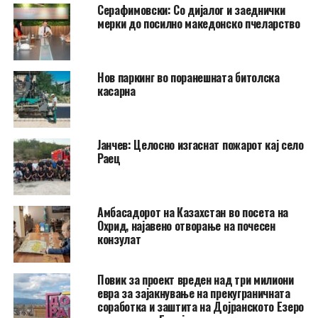
Серафимовски: Со дијалог и заеднички
мерки до посилно македонско пчеларство
Нов паркинг во поранешната битолска
касарна
Јанчев: Целосно изгаснат пожарот кај село
Раец
Амбасадорот на Казахстан во посета на
Охрид, најавено отворање на почесен
конзулат
Повик за проект вреден над три милиони
евра за зајакнување на прекуграничната
соработка и заштита на Дојранското Езеро