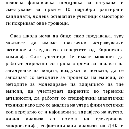
целосна финансиска поддршка за патување и
сместување за првите 10 најдобро рангирани
кандидати, додека останатите учесници самостојно
ги покриваат овие трошоци.
– Оваа школа нема да биде само предавања, туку
можност да имаме практични истражувачки
активности заедно со експертите од Европската
комисија. Сите учесници ќе имаат можност да
работат директно со врвна опрема за анализа на
загадување на водата, воздухот и почвата, да се
запознаат со методите за проценка на емисии, со
методите за моделирање на влијанието на тие
емисии, да учествуваат директно во теренски
активности, да работат со специфични аналитички
техники како што се анализа на ултра фини честички
кои веројатно се и најопасни за здравјето на луѓето,
нивна анализа со помош на електронска
микроскопија, софистицирани анализи на ДНК и