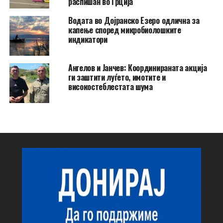
распишан во Грција
Водата во Дојранско Езеро одлична за
капење според микробиолошките
индикатори
Ангелов и Јанчев: Координираната акција
ги заштити луѓето, имотите и
високостеблестата шума