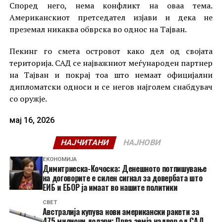
Според него, нема конфликт на оваа тема.
Американскиот претседател изјави и дека не
преземал никаква обврска во однос на Тајван.
Пекинг го смета островот како дел од својата
територија. САД се најважниот меѓународен партнер
на Тајван и покрај тоа што немаат официјални
дипломатски односи и се негов најголем снабдувач
со оружје.
мај 16, 2026
НАЈЧИТАНИ
НАЈНОВИ
ЕКОНОМИЈА
Димитриеска-Кочоска: Денешното потпишување
на договорите е силен сигнал за довербата што
ЕИБ и ЕБОР ја имаат во нашите политики
СВЕТ
Австралија купува нови американски ракети за
475 милиони долари: Прва земја надвор од САД