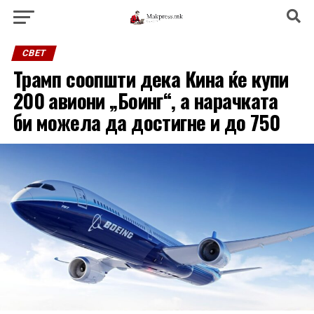
СВЕТ
Трамп соопшти дека Кина ќе купи
200 авиони „Боинг“, а нарачката
би можела да достигне и до 750