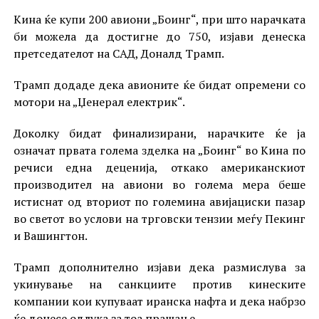
Кина ќе купи 200 авиони „Боинг“, при што нарачката
би можела да достигне до 750, изјави денеска
претседателот на САД, Доналд Трамп.
Трамп додаде дека авионите ќе бидат опремени со
мотори на „Џенерал електрик“.
Доколку бидат финализирани, нарачките ќе ја
означат првата голема зделка на „Боинг“ во Кина по
речиси една деценија, откако американскиот
производител на авиони во голема мера беше
истиснат од вториот по големина авијациски пазар
во светот во услови на трговски тензии меѓу Пекинг
и Вашингтон.
Трамп дополнително изјави дека размислува за
укинување на санкциите против кинеските
компании кои купуваат иранска нафта и дека набрзо
ќе донесе одлука за тоа прашање.