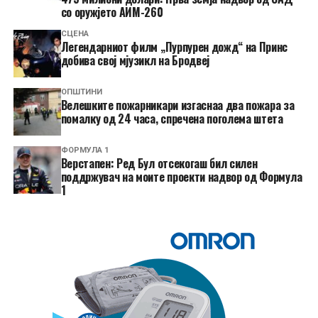
со оружјето АИМ-260
СЦЕНА
Легендарниот филм „Пурпурен дожд“ на Принс
добива свој мјузикл на Бродвеј
ОПШТИНИ
Велешките пожарникари изгаснаа два пожара за
помалку од 24 часа, спречена поголема штета
ФОРМУЛА 1
Верстапен: Ред Бул отсекогаш бил силен
поддржувач на моите проекти надвор од Формула
1