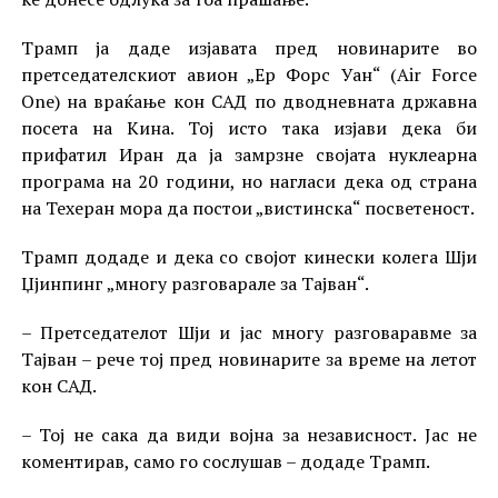
Трамп ја даде изјавата пред новинарите во
претседателскиот авион „Ер Форс Уан“ (Air Force
One) на враќање кон САД по дводневната државна
посета на Кина. Тој исто така изјави дека би
прифатил Иран да ја замрзне својата нуклеарна
програма на 20 години, но нагласи дека од страна
на Техеран мора да постои „вистинска“ посветеност.
Трамп додаде и дека со својот кинески колега Шји
Џјинпинг „многу разговарале за Тајван“.
– Претседателот Шји и јас многу разговаравме за
Тајван – рече тој пред новинарите за време на летот
кон САД.
– Тој не сака да види војна за независност. Јас не
коментирав, само го сослушав – додаде Трамп.