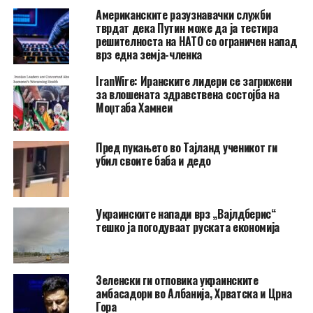
Американските разузнавачки служби
тврдат дека Путин може да ја тестира
решителноста на НАТО со ограничен напад
врз една земја-членка
IranWire: Иранските лидери се загрижени
за влошената здравствена состојба на
Моџтаба Хамнеи
Пред пукањето во Тајланд ученикот ги
убил своите баба и дедо
Украинските напади врз „Вајлдберис“
тешко ја погодуваат руската економија
Зеленски ги отповика украинските
амбасадори во Албанија, Хрватска и Црна
Гора