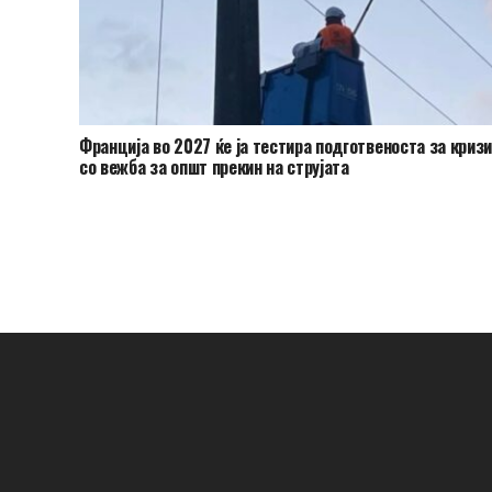
Франција во 2027 ќе ја тестира подготвеноста за криз
со вежба за општ прекин на струјата