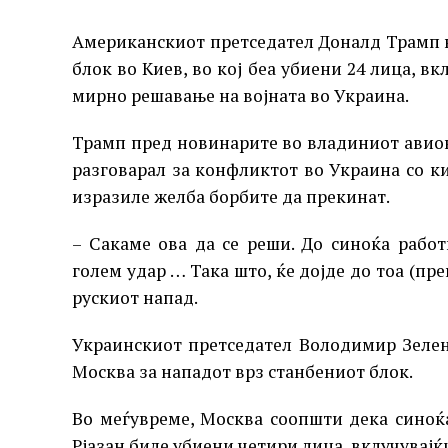
Американскиот претседател Доналд Трамп н
блок во Киев, во кој беа убиени 24 лица, в
мирно решавање на војната во Украина.
Трамп пред новинарите во владиниот авион „
разговарал за конфликтот во Украина со к
изразиле желба борбите да прекинат.
– Сакаме ова да се реши. До синоќа работ
голем удар … Така што, ќе дојде до тоа (пре
рускиот напад.
Украинскиот претседател Володимир Зелен
Москва за нападот врз станбениот блок.
Во меѓувреме, Москва соопшти дека синоќ
Рјазан биле убиени четири лица, вклучувајќи