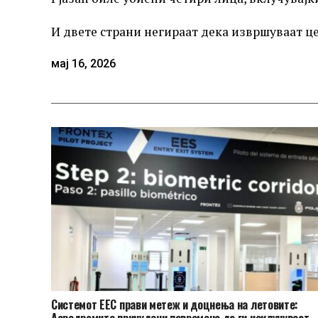
И двете страни негираат дека извршуваат 
мај 16, 2026
Системот ЕЕС прави метеж и доцнења на летовите:
Аеродромите принудени повремено да ги исклучуваат