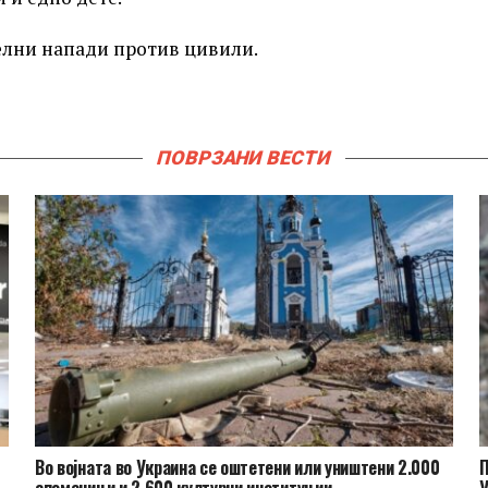
целни напади против цивили.
ПОВРЗАНИ ВЕСТИ
Во војната во Украина се оштетени или уништени 2.000
П
споменици и 2.600 културни институции
У