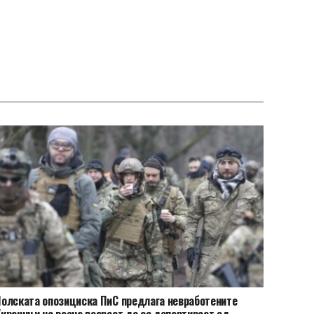
олската опозициска ПиС предлага невработените
краинци на воена возраст да се депортираат од