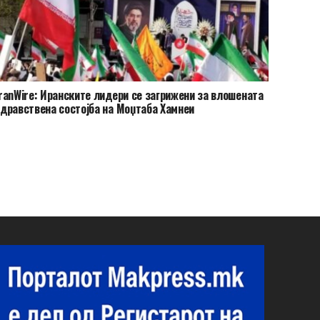
ranWire: Иранските лидери се загрижени за влошената
дравствена состојба на Моџтаба Хамнеи