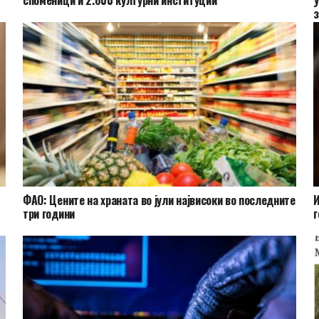
з
ФАО: Цените на храната во јули највисоки во последните
И
три години
г