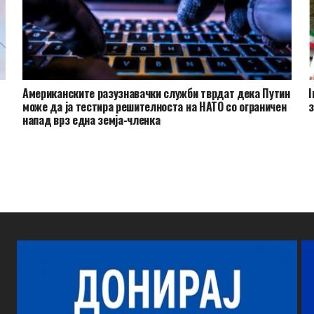
и
Американските разузнавачки служби тврдат дека Путин
I
може да ја тестира решителноста на НАТО со ограничен
з
напад врз една земја-членка