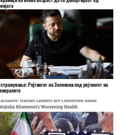
емјата
стражување: Рејтингот на Зеленски под рејтингот на
енералите