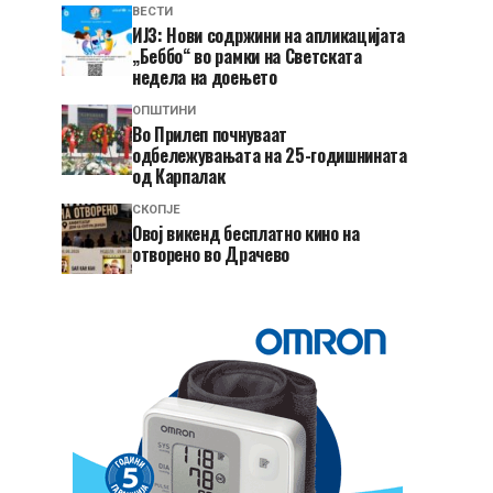
ВЕСТИ
ИЈЗ: Нови содржини на апликацијата
„Беббо“ во рамки на Светската
недела на доењето
ОПШТИНИ
Во Прилеп почнуваат
одбележувањата на 25-годишнината
од Карпалак
СКОПЈЕ
​Овој викенд бесплатно кино на
отворено во Драчево