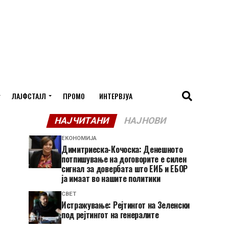
ЛАЈФСТАЈЛ
ПРОМО
ИНТЕРВЈУА
НАЈЧИТАНИ
НАЈНОВИ
ЕКОНОМИЈА
Димитриеска-Кочоска: Денешното
потпишување на договорите е силен
сигнал за довербата што ЕИБ и ЕБОР
ја имаат во нашите политики
СВЕТ
Истражување: Рејтингот на Зеленски
под рејтингот на генералите