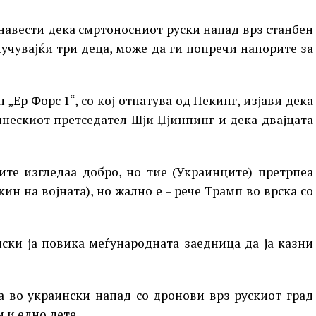
авести дека смртоносниот руски напад врз станбен
клучувајќи три деца, може да ги попречи напорите за
Ер Форс 1“, со кој отпатува од Пекинг, изјави дека
инескиот претседател Шји Џјинпинг и дека двајцата
ите изгледаа добро, но тие (Украинците) претрпеа
кин на војната), но жално е – рече Трамп во врска со
ски ја повика меѓународната заедница да ја казни
а во украински напад со дронови врз рускиот град
 и едно дете.