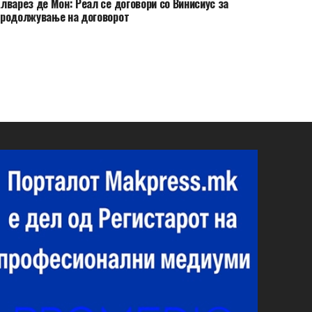
лварез де Мон: Реал се договори со Винисиус за
родолжување на договорот