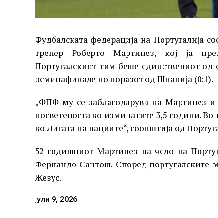
Фудбалската федерација на Португалија со
тренер Роберто Мартинез, кој ја пре
Португалскиот тим беше единствениот од 
осминафинале по поразот од Шпанија (0:1).
„ФПФ му се заблагодарува на Мартинез и
посветеноста во изминатите 3,5 години. Во
во Лигата на нациите“, соопштија од Португ
52-годишниот Мартинез на чело на Португа
Фернандо Сантош. Според португалските 
Жезус.
јули 9, 2026