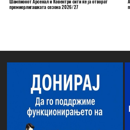
Шампионот Арсенал и Ковентри сити ќе ја отворат
А
премиерлигашката сезона 2026/27
п