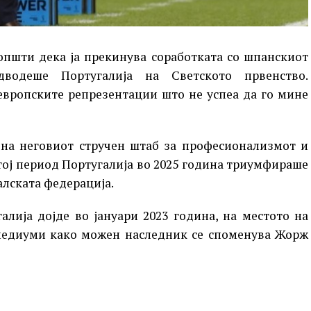
општи дека ја прекинува соработката со шпанскиот
дводеше Португалија на Светското првенство.
европските репрезентации што не успеа да го мине
 на неговиот стручен штаб за професионализмот и
 тој период Португалија во 2025 година триумфираше
алската федерација.
лија дојде во јануари 2023 година, на местото на
медиуми како можен наследник се споменува Жорж