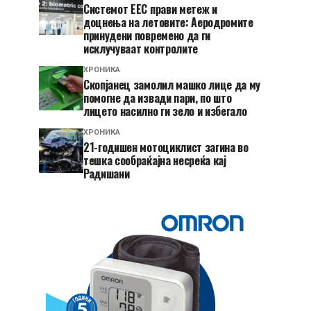
Системот ЕЕС прави метеж и
доцнења на летовите: Аеродромите
принудени повремено да ги
исклучуваат контролите
ХРОНИКА
Скопјанец замолил машко лице да му
помогне да извади пари, по што
лицето насилно ги зело и избегало
ХРОНИКА
21-годишен мотоциклист загина во
тешка сообраќајна несреќа кај
Радишани