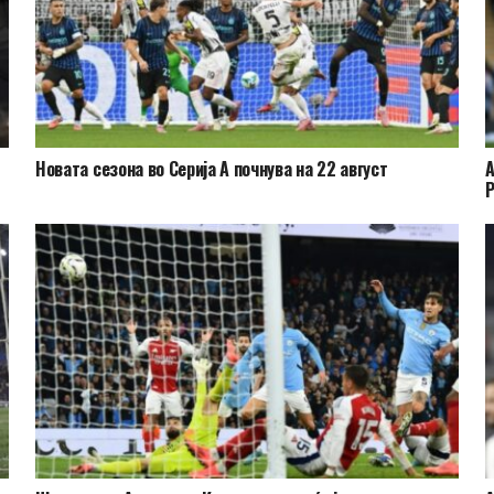
Новата сезона во Серија А почнува на 22 август
А