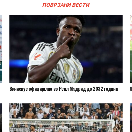
ПОВРЗАНИ ВЕСТИ
Винисиус официјално во Реал Мадрид до 2032 година
О