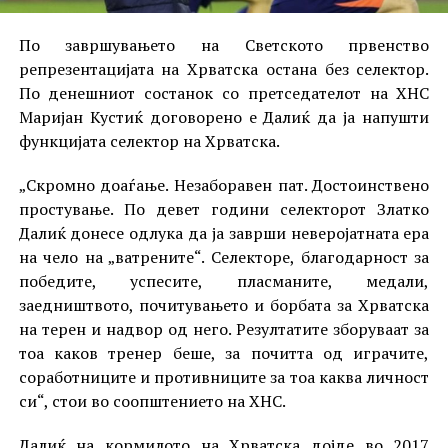
По завршувањето на Светското првенство
репрезентацијата на Хрватска остана без селектор.
По денешниот состанок со претседателот на ХНС
Маријан Кустиќ договорено е Далиќ да ја напушти
функцијата селектор на Хрватска.
„Скромно доаѓање. Незаборавен пат. Достоинствено
простување. По девет години селекторот Златко
Далиќ донесе одлука да ја заврши неверојатната ера
на чело на „ватрените“. Селекторе, благодарност за
победите, успесите, пласманите, медали,
заедништвото, почитувањето и борбата за Хрватска
на терен и надвор од него. Резултатите зборуваат за
тоа каков тренер беше, за почитта од играчите,
соработниците и противниците за тоа каква личност
си“, стои во соопштението на ХНС.
Далиќ на кормилото на Хрватска дојде во 2017