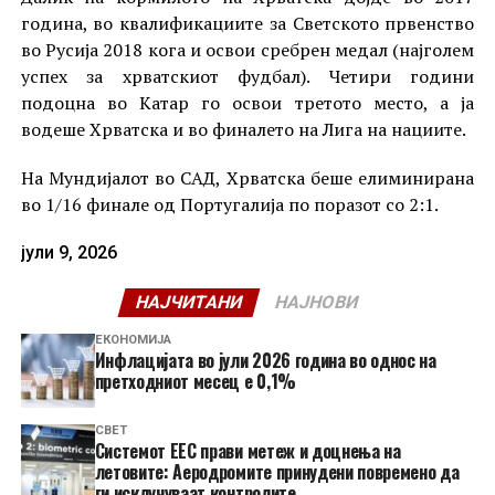
година, во квалификациите за Светското првенство
во Русија 2018 кога и освои сребрен медал (најголем
успех за хрватскиот фудбал). Четири години
подоцна во Катар го освои третото место, а ја
водеше Хрватска и во финалето на Лига на нациите.
На Мундијалот во САД, Хрватска беше елиминирана
во 1/16 финале од Португалија по поразот со 2:1.
јули 9, 2026
НАЈЧИТАНИ
НАЈНОВИ
ЕКОНОМИЈА
Инфлацијата во јули 2026 година во однос на
претходниот месец е 0,1%
СВЕТ
Системот ЕЕС прави метеж и доцнења на
летовите: Аеродромите принудени повремено да
ги исклучуваат контролите