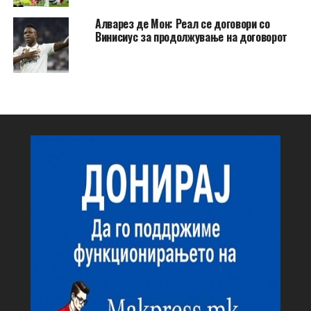
Алварез де Мон: Реал се договори со
Винисиус за продолжување на договорот