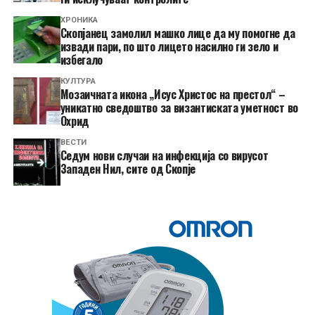
ХРОНИКА
Скопјанец замолил машко лице да му помогне да
извади пари, по што лицето насилно ги зело и
избегало
КУЛТУРА
Мозаичната икона „Исус Христос на престол“ –
уникатно сведоштво за византиската уметност во
Охрид
ВЕСТИ
Седум нови случаи на инфекција со вирусот
Западен Нил, сите од Скопје