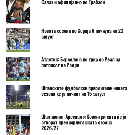
Салах и официјално во Трабзон
Новата сезона во Серија А почнува на 22
август
Атлетик: Барселона во трка со Реал за
потписот на Родри
Шпанските фудбалски прволигаши новата
сезона ќе ја почнат на 15 август
Шампионот Арсенал и Ковентри сити ќе ја
отворат премиерлигашката сезона
2026/27