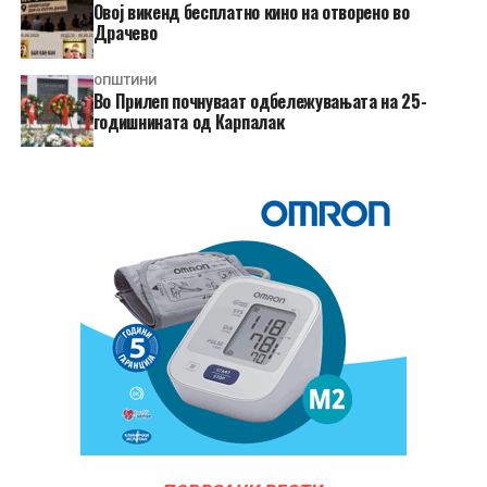
​Овој викенд бесплатно кино на отворено во
Драчево
ОПШТИНИ
Во Прилеп почнуваат одбележувањата на 25-
годишнината од Карпалак