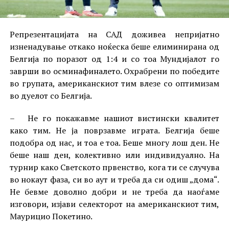
Репрезентацијата на САД доживеа непријатно
изненадување откако ноќеска беше елиминирана од
Белгија по поразот од 1:4 и со тоа Мундијалот го
заврши во осминафиналето. Охрабрени по победите
во групата, американскиот тим влезе со оптимизам
во дуелот со Белгија.
– Не го покажавме нашиот вистински квалитет
како тим. Не ја поврзавме играта. Белгија беше
подобра од нас, и тоа е тоа. Беше многу лош ден. Не
беше наш ден, колективно или индивидуално. На
турнир како Светското првенство, кога ти се случува
во нокаут фаза, си во аут и треба да си одиш „дома“.
Не бевме доволно добри и не треба да наоѓаме
изговори, изјави селекторот на американскиот тим,
Маурицио Покетино.