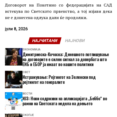
Договорот на Покетино со федерацијата на САД
истекува по Светското првенство, а тој изјави дека
не е донесена одлука дали ќе продолжи.
јули 8, 2026
НАЈЧИТАНИ
НАЈНОВИ
ЕКОНОМИЈА
Димитриеска-Кочоска: Денешното потпишување
на договорите е силен сигнал за довербата што
ЕИБ и ЕБОР ја имаат во нашите политики
СВЕТ
Истражување: Рејтингот на Зеленски под
рејтингот на генералите
ВЕСТИ
ИЈЗ: Нови содржини на апликацијата „Беббо“ во
рамки на Светската недела на доењето
СКОПЈЕ