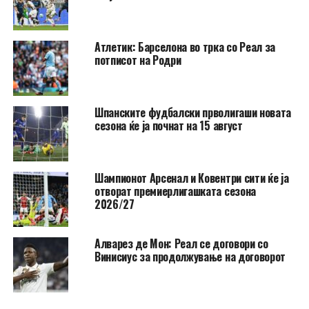
Атлетик: Барселона во трка со Реал за
потписот на Родри
Шпанските фудбалски прволигаши новата
сезона ќе ја почнат на 15 август
Шампионот Арсенал и Ковентри сити ќе ја
отворат премиерлигашката сезона
2026/27
Алварез де Мон: Реал се договори со
Винисиус за продолжување на договорот