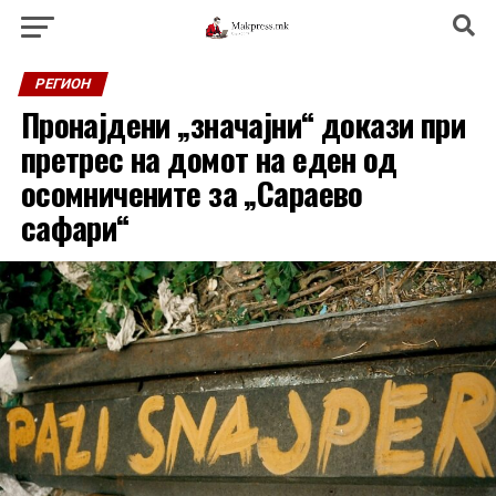
РЕГИОН
Пронајдени „значајни“ докази при
претрес на домот на еден од
осомничените за „Сараево
сафари“