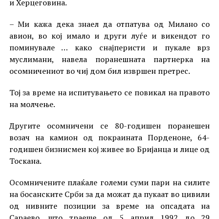
и Херцеговина.
– Ми кажа дека знаел да отпатува од Милано со
авион, во кој имало и други луѓе и викендот го
поминувале … како снајперисти и пукале врз
муслимани, навела поранешната партнерка на
осомничениот во чиј дом бил извршен претрес.
Тој за време на испитувањето се повикал на правото
на молчење.
Другите осомничени се 80-годишен поранешен
возач на камион од покраината Порденоне, 64-
годишен бизнисмен кој живее во Бријанца и лице од
Тоскана.
Осомничените плаќале големи суми пари на силите
на босанските Срби за да можат да пукаат во цивили
од нивните позиции за време на опсадата на
Сараево, што траеше од 5 април 1992 до 29