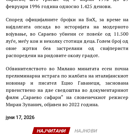
февруари 1996 година односно 1.425 денови.
Според официјалните бројки на БиХ, за време на
најдолгата опсада во историјата на модерното
војување, во Сараево убиени се повеќе од 11.500
луѓе, меѓу кои и неколку стотици деца. Голем број од
овие жртви беа застрелани од снајперисти
распоредени на ридовите околу градот.
Обвинителството во Милано минатата есен почна
прелиминарна истрага по жалбата на италијанскиот
новинар и писател Ецио Гаванеци, заснована
првенствено на две сведоштва во документарниот
филм „Сараево сафари“ на словенечкиот режисер
Миран Зупанич, објавен во 2022 година.
јуни 17, 2026
НАЈЧИТАНИ
НАЈНОВИ