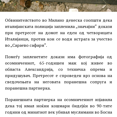
Обвинителството во Милано денеска соопшти дека
италијанската полиција запленила „значајни“ докази
при претресот на домот на еден од четворицата
Италијанци, против кои се води истрага за учество
во „Сараево сафари“.
Помеѓу запленетите докази има фотографија од
осомничениот, 65-годишен маж кој живее во
областа Александрија, со техничка опрема и
придушувач. Претресот е спроведен врз основа на
сведочењата на неговата поранешна сопруга и
поранешна партнерка.
Поранешната партнерка на осомничениот изјавила
дека тој имал ноќни кошмари бидејќи во 90-тите
години од минатиот век убивал муслимани во Босна