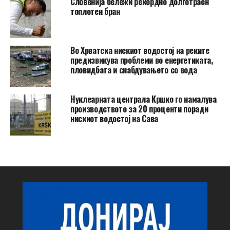
Словенија бележи рекордно долготраен
топлотен бран
Во Хрватска нискиот водостој на реките
предизвикува проблеми во енергетиката,
пловидбата и снабдувањето со вода
Нуклеарната централа Кршко го намалува
производството за 20 проценти поради
нискиот водостој на Сава