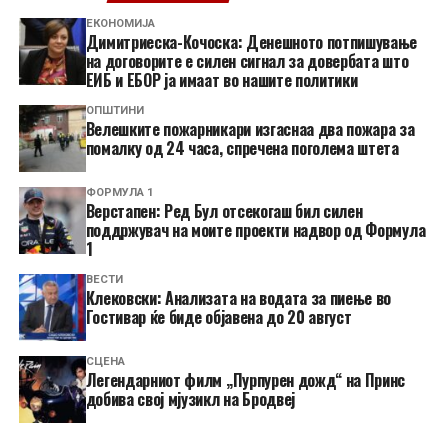
ЕКОНОМИЈА
Димитриеска-Кочоска: Денешното потпишување
на договорите е силен сигнал за довербата што
ЕИБ и ЕБОР ја имаат во нашите политики
ОПШТИНИ
Велешките пожарникари изгаснаа два пожара за
помалку од 24 часа, спречена поголема штета
ФОРМУЛА 1
Верстапен: Ред Бул отсекогаш бил силен
поддржувач на моите проекти надвор од Формула
1
ВЕСТИ
Клековски: Анализата на водата за пиење во
Гостивар ќе биде објавена до 20 август
СЦЕНА
Легендарниот филм „Пурпурен дожд“ на Принс
добива свој мјузикл на Бродвеј