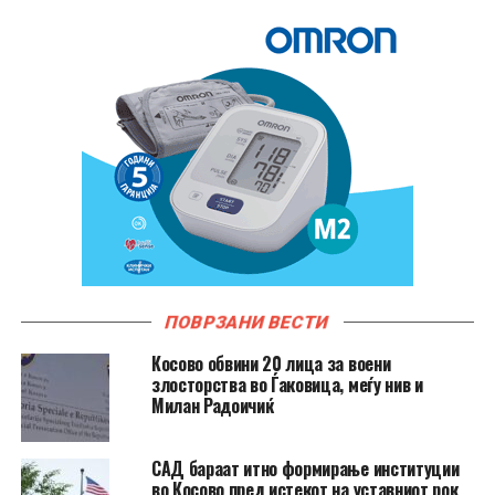
ПОВРЗАНИ ВЕСТИ
Косово обвини 20 лица за воени
злосторства во Ѓаковица, меѓу нив и
Милан Радоичиќ
САД бараат итно формирање институции
во Косово пред истекот на уставниот рок