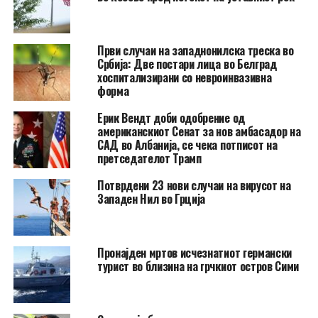
Први случаи на западнонилска треска во
Србија: Две постари лица во Белград
хоспитализирани со невроинвазивна
форма
Ерик Вендт доби одобрение од
американскиот Сенат за нов амбасадор на
САД во Албанија, се чека потписот на
претседателот Трамп
Потврдени 23 нови случаи на вирусот на
Западен Нил во Грција
Пронајден мртов исчезнатиот германски
турист во близина на грчкиот остров Сими