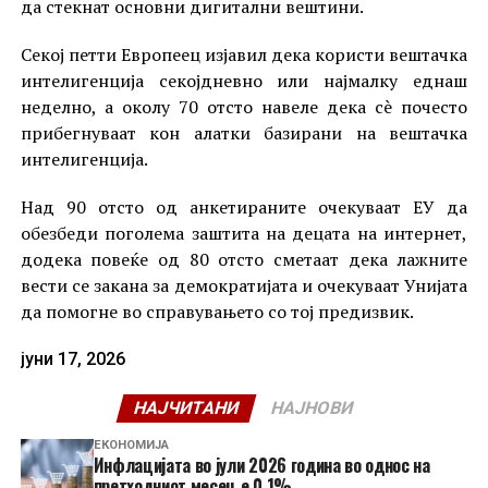
да стекнат основни дигитални вештини.
Секој петти Европеец изјавил дека користи вештачка
интелигенција секојдневно или најмалку еднаш
неделно, а околу 70 отсто навеле дека сè почесто
прибегнуваат кон алатки базирани на вештачка
интелигенција.
Над 90 отсто од анкетираните очекуваат ЕУ да
обезбеди поголема заштита на децата на интернет,
додека повеќе од 80 отсто сметаат дека лажните
вести се закана за демократијата и очекуваат Унијата
да помогне во справувањето со тој предизвик.
јуни 17, 2026
НАЈЧИТАНИ
НАЈНОВИ
ЕКОНОМИЈА
Инфлацијата во јули 2026 година во однос на
претходниот месец е 0,1%