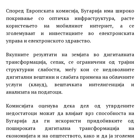
Според Европската комисија, Бугарија има широко
покривање со оптичка инфраструктура, расте
користењето на мобилниот интернет, а се
зголемуваат и инвестициите во електронската
управа и електронското здравство.
Вкупните резултати на земјата во дигиталната
трансформација, сепак, се ограничени од трајни
структурни слабости, меѓу кои се недоволните
дигитални вештини и слабата примена на облачните
услуги (клауд), вештачката интелигенција и
анализата на податоци.
Комисијата оценува дека дел од утврдените
недостатоци можат да влијаат врз способноста на
Бугарија да ги искористи придобивките од
пошироката дигитална трансформација на
економијата и на општеството, како и да ја зголеми