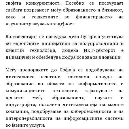
својата конкурентност. Посебно се посочуваат
слабата поврзаност меѓу образованието и бизнисот,
како и тешкотиите во финансирањето на
научноистражувачката дејност.
Во извештајот се наведува дека Бугарија учествува
во европските иницијативи за полупроводници и
квантни технологии, додека ИКТ-секторот е
динамичен и обезбедува добра основа за иновации.
Меѓу препораките до Софија се подобрување на
дигиталните вештини, поголема понуда на
образование во областа на информатичките и
комуникациските технологии, зајакнување на
врските меѓу образованието, науката и
индустријата, поголема дигитализација на малите
компании, подобрување на кибербезбедноста и на
интероперабилноста на информациските системи
во јавните услуги.