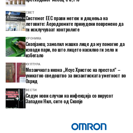
СВЕТ
Системот ЕЕС прави метеж и доцнења на
летовите: Аеродромите принудени повремено да
ги исклучуваат контролите
ХРОНИКА
Скопјанец замолил машко лице да му помогне да
извади пари, по што лицето насилно ги зело и
избегало
КУЛТУРА
Мозаичната икона „Исус Христос на престол“ –
уникатно сведоштво за византиската уметност во
Охрид
ВЕСТИ
Седум нови случаи на инфекција со вирусот
Западен Нил, сите од Скопје