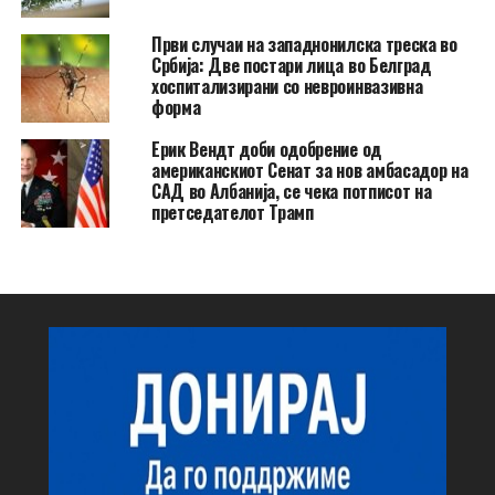
Први случаи на западнонилска треска во
Србија: Две постари лица во Белград
хоспитализирани со невроинвазивна
форма
Ерик Вендт доби одобрение од
американскиот Сенат за нов амбасадор на
САД во Албанија, се чека потписот на
претседателот Трамп