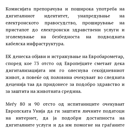
Комисијата препорачува и поширока употреба на
дигиталниот идентитет, унапредување на
електронското правосудство, проширување на
пристапот до електронски здравствени услуги и
зголемување на безбедноста на подводната
кабелска инфраструктура.
ЕК денеска објави и истражување на Евробарометар,
според кое 73 отсто од Европејците сметаат дека
дигитализацијата им го олеснува секојдневниот
живот, а повеќе од половина очекуваат во следната
деценија таа да придонесе за подобро здравство и
за заштита на животната средина.
Меѓу 80 и 90 отсто од испитаниците очекуваат
Европската Унија да ги заштити личните податоци
на интернет, да ја подобри достапноста на
дигиталните услуги и да им помогне на граѓаните