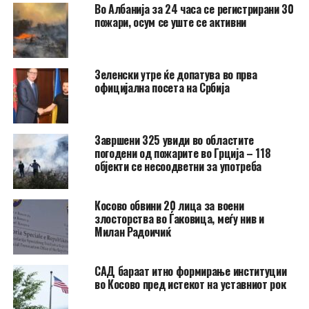
Во Албанија за 24 часа се регистрирани 30
пожари, осум се уште се активни
Зеленски утре ќе допатува во прва
официјална посета на Србија
Завршени 325 увиди во областите
погодени од пожарите во Грција – 118
објекти се несоодветни за употреба
Косово обвини 20 лица за воени
злосторства во Ѓаковица, меѓу нив и
Милан Радоичиќ
САД бараат итно формирање институции
во Косово пред истекот на уставниот рок