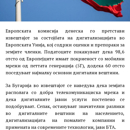
Европската комисија денеска го претстави
извештајот за состојбата на дигитализацијата во
Европската Унија, кој содржи оценки и препораки за
земјите членки. Податоците покажуваат дека 98,6
отсто од Европејците имаат покриеност со мобилни
мрежи од петтата генерација (5Г), додека 60 отсто
поседуваат најмалку основни дигитални вештини.
За Бугарија во извештајот се наведува дека земјата
располага со добра телекомуникациска мрежа и
дека дигиталните јавни услуги постепено се
подобруваат. Сепак, остануваат значителни разлики
во дигиталните вештини на населението,
дигитализацијата на помалите компании и
примената на современите технологии, јави БТА.