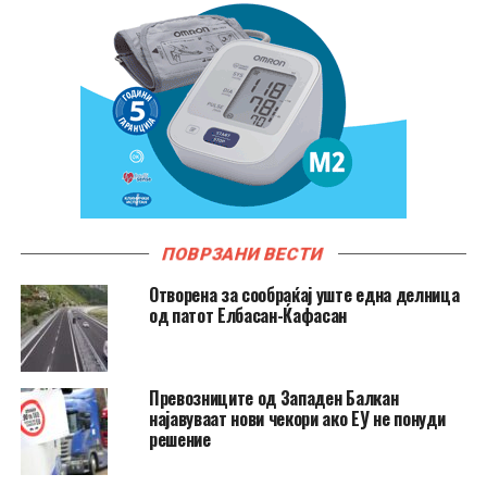
ПОВРЗАНИ ВЕСТИ
Отворена за сообраќај уште една делница
од патот Елбасан-Ќафасан
Превозниците од Западен Балкан
најавуваат нови чекори ако ЕУ не понуди
решение