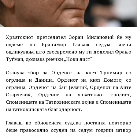
Хрватскиот претседател Зоран Милановиќ ќе му
одземе на Бранимир Главаш седум воени
одликувања што своевремено му ги доделил Фрањо
Туѓман, дознава риечки „Нови лист“.
Станува збор за Орденот на кнез Трпимир со
огрлица и Даница, Орденот на кнез Домогој со
огрлица, Орденот на бан Јелачиќ, Орденот на Анте
Старчевиќ, Орденот на хрватскиот тролист,
Споменицата на Татковинската војна и Споменицата
на татковинската благодарност.
Главаш во обновената судска постапка повторно
беше правосилно осуден на седум години затвор