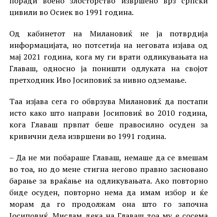
поради воено злосторство извршено врз српски
цивили во Осиек во 1991 година.
Од кабинетот на Милановиќ не ја потврдија
информацијата, но потсетија на неговата изјава од
мај 2021 година, кога му ги врати одликувањата на
Главаш, односно ја поништи одлуката на својот
претходник Иво Јосиповиќ за нивно одземање.
Таа изјава сега го обврзува Милановиќ да постапи
исто како што направи Јосиповиќ во 2010 година,
кога Главаш првпат беше правосилно осуден за
кривични дела извршени во 1991 година.
– Да не ми побараше Главаш, немаше да се вмешам
во тоа, но до мене стигна негово правно засновано
барање за враќање на одликувањата. Ако повторно
биде осуден, повторно нема да имам избор и ќе
морам да го продолжам она што го започна
Јосиповиќ. Мислам дека на Главаш тоа му е сосема