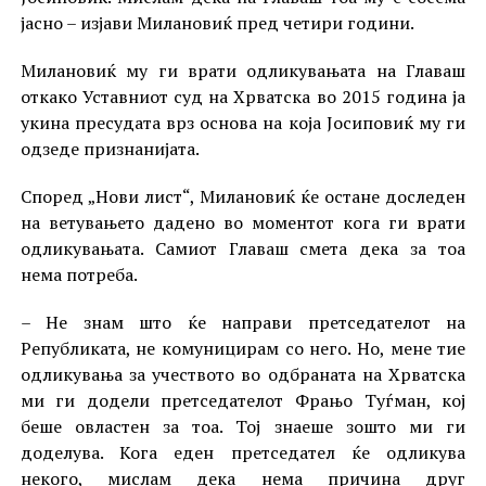
јасно – изјави Милановиќ пред четири години.
Милановиќ му ги врати одликувањата на Главаш
откако Уставниот суд на Хрватска во 2015 година ја
укина пресудата врз основа на која Јосиповиќ му ги
одзеде признанијата.
Според „Нови лист“, Милановиќ ќе остане доследен
на ветувањето дадено во моментот кога ги врати
одликувањата. Самиот Главаш смета дека за тоа
нема потреба.
– Не знам што ќе направи претседателот на
Републиката, не комуницирам со него. Но, мене тие
одликувања за учеството во одбраната на Хрватска
ми ги додели претседателот Фрањо Туѓман, кој
беше овластен за тоа. Тој знаеше зошто ми ги
доделува. Кога еден претседател ќе одликува
некого, мислам дека нема причина друг