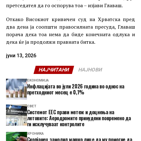
претседател да го оспорува тоа – изјави Главаш.
Откако Високиот кривичен суд на Хрватска пред
два дена ја соопшти правосилната пресуда, Главаш
порача дека тоа нема да биде конечната одлука и
дека ќе ја продолжи правната битка.
јуни 13, 2026
НАЈЧИТАНИ
НАЈНОВИ
ЕКОНОМИЈА
Инфлацијата во јули 2026 година во однос на
претходниот месец е 0,1%
СВЕТ
Системот ЕЕС прави метеж и доцнења на
летовите: Аеродромите принудени повремено да
ги исклучуваат контролите
ХРОНИКА
Скопјанец замолил машко лице да му помогне да