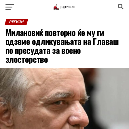
РЕГИОН
Милановиќ повторно ќе му ги
одземе одликувањата на Главаш
по пресудата за воено
злосторство