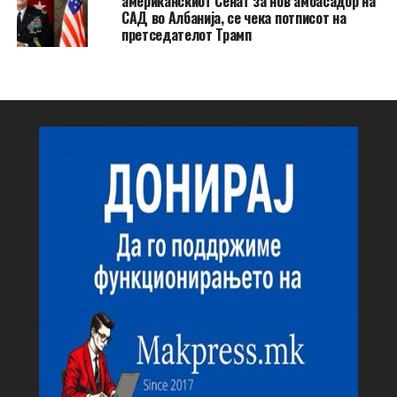
американскиот Сенат за нов амбасадор на
САД во Албанија, се чека потписот на
претседателот Трамп