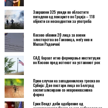
Завршени 325 увиди во областите
погодени од пожарите во Грција – 118
објекти се несоодветни за употреба
Косово обвини 20 лица за воени
злосторства во Ѓаковица, меѓу нив и
Милан Радоичиќ
САД бараат итно формирање институции
во Косово пред истекот на уставниот рок
Први случаи на западнонилска треска во
Србија: Две постари лица во Белград
хоспитализирани со невроинвазивна
форма
Ерик Вендт доби одобрение од