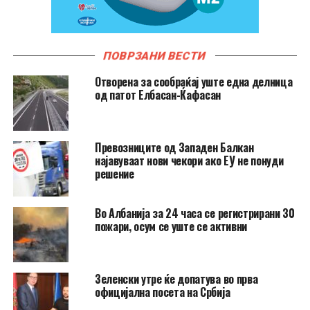
ПОВРЗАНИ ВЕСТИ
Отворена за сообраќај уште една делница
од патот Елбасан-Ќафасан
Превозниците од Западен Балкан
најавуваат нови чекори ако ЕУ не понуди
решение
Во Албанија за 24 часа се регистрирани 30
пожари, осум се уште се активни
Зеленски утре ќе допатува во прва
официјална посета на Србија