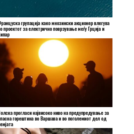
ранцуска групација како мнозински акционер влегува
о проектот за електрично поврзување меѓу Грција и
Кипар
олска прогласи највисоко ниво на предупредување за
пасна горештина во Варшава и во поголемиот дел од
емјата