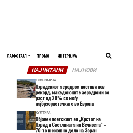
ЛАЈФСТАЈЛ
ПРОМО
ИНТЕРВЈУА
НАЈЧИТАНИ
НАЈНОВИ
ЕКОНОМИЈА
Охридскиот аеродром постави нов
рекорд, македонските аеродроми со
раст од 28% се меѓу
најбрзорастечките во Европа
КУЛТУРА
Објавен поетскиот еп „Крстот на
Охрид и Светлината на Вечноста“ –
70-то книжевно дело на Зоран