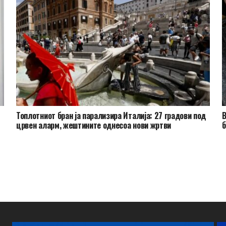
Топлотниот бран ја парализира Италија: 27 градови под
В
црвен аларм, жештините однесоа нови жртви
б