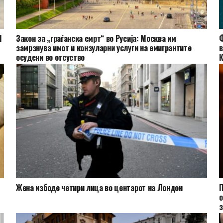
1
Закон за „граѓанска смрт“ во Русија: Москва им
Ф
замрзнува имот и конзуларни услуги на емигрантите
в
осудени во отсуство
Жена избоде четири лица во центарот на Лондон
П
о
з