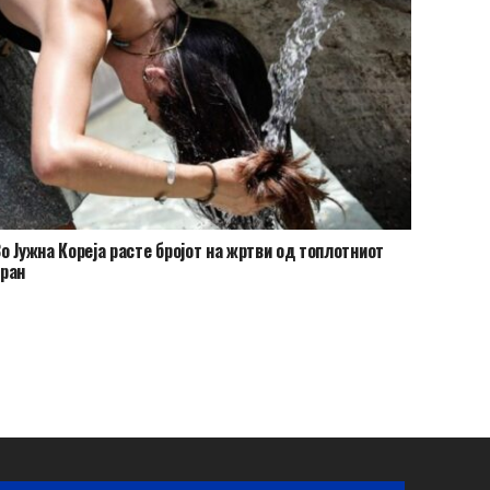
о Јужна Кореја расте бројот на жртви од топлотниот
ран