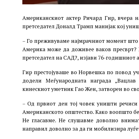
Американскиот актер Ричард Гир, вчера н
претседател Доналд Трамп манијак кој уништ
– Го преживуваме најмрачниот момент што с
Америка може да доживее ваков пресврт? 
претседател на САД?, изјави 76-годишниот а
Гир престојуваше во Норвешка по повод уче
додели Меѓународната награда „Вацлав
кинескиот уметник Гао Жен, затворен во свој
– Од првиот ден тој човек уништи речиси
Американското општество. Како воопшто бе
Не гласавме. Не слушавме доволно внимат
направил доволно за да ги мобилизира луѓет