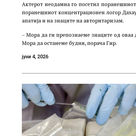
Актерот неодамна го посетил поранешнио
поранешниот концентрационен логор Дахау“
апатија и на знаците на авторитаризам.
– Мора да ги препознаеме знаците од оваа 
Мора да останеме будни, порача Гир.
јуни 4, 2026