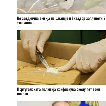
Во заедничка акција на Шпанија и Еквадор запленети 2
тон кокаин
Португалската полиција конфискува околу пет тони
кокаин