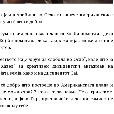
а јавна трибина во Осло го нарече американскиот
ува сè што е добро.
ум го видел на оваа планета. Кој би помислил дека
Кој би помислил дека таков манијак може да стане
ктер.
ството на „Форум за слобода во Осло“, каде што ја
 Хавел“ за креативен дисидентски ангажман на
ата земја, како и на дисидентот Сај.
 сè добро што постоеше во Американската влада и
ше можно тоа? Затоа што заспавме. Не се грижевме.
елно, изјави Гир, признавајќи дека ни самиот не
о околу себе.