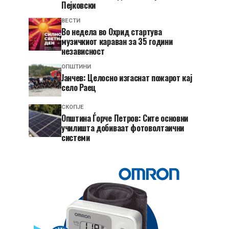
Пејковски
ВЕСТИ
Во недела во Охрид стартува
музичкиот караван за 35 години
независност
ОПШТИНИ
Јанчев: Целосно изгаснат пожарот кај
село Раец
СКОПЈЕ
Општина Ѓорче Петров: Сите основни
училишта добиваат фотоволтаични
системи