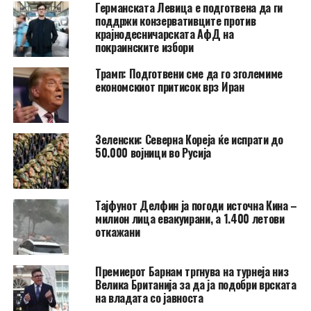
Германската Левица е подготвена да ги
поддржи конзервативците против
крајнодесничарската АфД на
покраинските избори
Трамп: Подготвени сме да го зголемиме
економскиот притисок врз Иран
Зеленски: Северна Кореја ќе испрати до
50.000 војници во Русија
Тајфунот Делфин ја погоди источна Кина –
милион лица евакуирани, а 1.400 летови
откажани
Премиерот Барнам тргнува на турнеја низ
Велика Британија за да ја подобри врската
на владата со јавноста