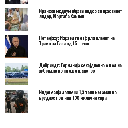
Ирански медиум објави видео со врховниот
лидер, Моџтаба Хамнеи
Нетанјаху: Израел го отфрла планот на
Трамп за Газа од 15 точки
Добриндт: Германија секојдневно е цел на
хибридна војна од странство
Индонезија заплени 1,3 тони кетамин во
вредност од над 100 милиони евра