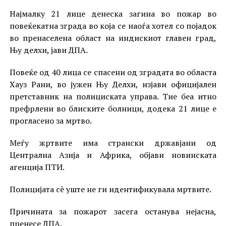
Најмалку 21 лице денеска загина во пожар во
повеќекатна зграда во која се наоѓа хотел со појадок
во пренаселена област на индискиот главен град,
Њу делхи, јави ДПА.
Повеќе од 40 лица се спасени од зградата во областа
Хауз Рани, во јужен Њу Делхи, изјави официјален
претставник на полициската управа. Тие беа итно
префрлени во блиските болници, додека 21 лице е
прогласено за мртво.
Меѓу жртвите има странски државјани од
Централна Азија и Африка, објави новинската
агенција ПТИ.
Полицијата сè уште не ги идентификувала мртвите.
Причината за пожарот засега останува нејасна,
пренесе ДПА.