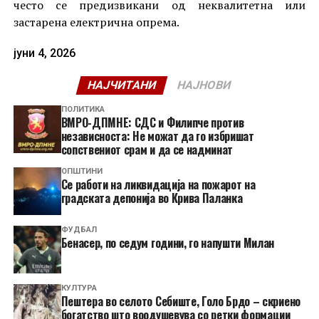
често се предизвикани од неквалитетна или
застарена електрична опрема.
јуни 4, 2026
НАЈЧИТАНИ
НАЈНОВИ
ПОЛИТИКА
ВМРО-ДПМНЕ: СДС и Филипче против
независноста: Не можат да го избришат
сопствениот срам и да се надминат
ОПШТИНИ
Се работи на ликвидација на пожарот на
градската депонија во Крива Паланка
ФУДБАЛ
Бенасер, по седум години, го напушти Милан
КУЛТУРА
Пештера во селото Себиште, Голо Брдо – скриено
богатство што воодушевува со ретки формации