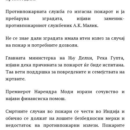
Противпожарната служба го изгасна пожарот и ја
пребарува зградата, изјави заменик-
противпожарниот службеник А.К. Малик.
Не се знае дали зградата имала итен излез за случај
на пожар и потребните дозволи.
Главната министерка на Њу Делхи, Река Гупта,
изјави дека причината за пожарот ќе биде испитана.
Таа вети поддршка за повредените и семејствата на
жртвите.
Премиерот Нарендра Моди изрази сочувство и
најави финансиска помош.
Смртните случаи во пожари се чести во Индија и
обично се должат на лошите безбедносни мерки и
недостаток на противпожарни излези. Пожарите