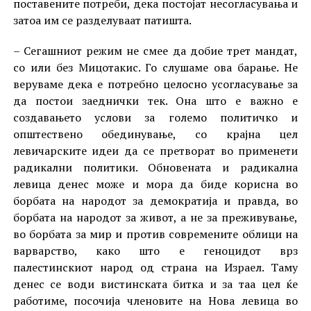
поставените потреби, дека постојат несогласувања и
затоа им се разделуваат патишта.
– Сегашниот режим не смее да добие трет мандат,
со или без Мицотакис. Го слушаме ова барање. Не
веруваме дека е потребно целосно усогласување за
да постои заеднички тек. Она што е важно е
создавањето услови за големо политичко и
општествено обединување, со крајна цел
левичарските идеи да се претворат во применети
радикални политики. Обновената и радикална
левица денес може и мора да биде корисна во
борбата на народот за демократија и правда, во
борбата на народот за живот, а не за преживување,
во борбата за мир и против современите облици на
варварство, како што е геноцидот врз
палестинскиот народ од страна на Израел. Таму
денес се води вистинската битка и за таа цел ќе
работиме, посочија членовите на Нова левица во