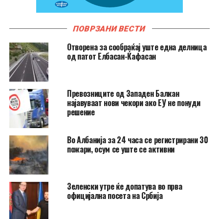
ПОВРЗАНИ ВЕСТИ
Отворена за сообраќај уште една делница
од патот Елбасан-Ќафасан
Превозниците од Западен Балкан
најавуваат нови чекори ако ЕУ не понуди
решение
Во Албанија за 24 часа се регистрирани 30
пожари, осум се уште се активни
Зеленски утре ќе допатува во прва
официјална посета на Србија