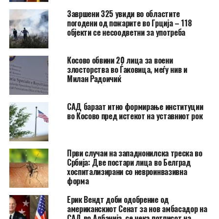
Завршени 325 увиди во областите
погодени од пожарите во Грција – 118
објекти се несоодветни за употреба
Косово обвини 20 лица за воени
злосторства во Ѓаковица, меѓу нив и
Милан Радоичиќ
САД бараат итно формирање институции
во Косово пред истекот на уставниот рок
Први случаи на западнонилска треска во
Србија: Две постари лица во Белград
хоспитализирани со невроинвазивна
форма
Ерик Вендт доби одобрение од
американскиот Сенат за нов амбасадор на
САД во Албанија, се чека потписот на