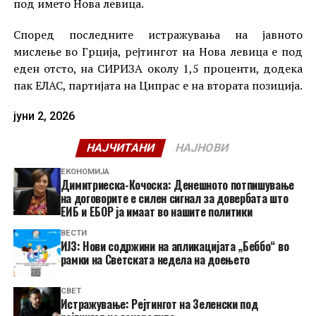
под името Нова левица.
Според последните истражувања на јавното
мислење во Грција, рејтингот на Нова левица е под
еден отсто, на СИРИЗА околу 1,5 проценти, додека
пак ЕЛАС, партијата на Ципрас е на втората позиција.
јуни 2, 2026
НАЈЧИТАНИ
НАЈНОВИ
ЕКОНОМИЈА
Димитриеска-Кочоска: Денешното потпишување
на договорите е силен сигнал за довербата што
ЕИБ и ЕБОР ја имаат во нашите политики
ВЕСТИ
ИЈЗ: Нови содржини на апликацијата „Беббо“ во
рамки на Светската недела на доењето
СВЕТ
Истражување: Рејтингот на Зеленски под