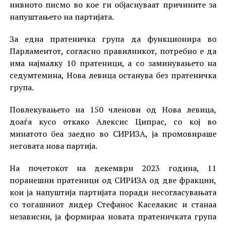
нивното писмо во кое ги објаснуваат причините за
напуштањето на партијата.
За една пратеничка група да функционира во
Парламентот, согласно правилникот, потребно е да
има најмалку 10 пратеници, а со заминувањето на
седумтемина, Нова левица останува без пратеничка
група.
Повлекувањето на 150 членови од Нова левица,
доаѓа кусо откако Алексис Ципрас, со кој во
минатото беа заедно во СИРИЗА, ја промовираше
неговата нова партија.
На почетокот на декември 2023 година, 11
поранешни пратеници од СИРИЗА од две фракции,
кои ја напуштија партијата поради несогласувањата
со тогашниот лидер Стефанос Каселакис и станаа
независни, ја формираа новата пратеничката група