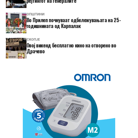
рејтингот на генералите
ОПШТИНИ
Во Прилеп почнуваат одбележувањата на 25-
годишнината од Карпалак
СКОПЈЕ
​Овој викенд бесплатно кино на отворено во
Драчево