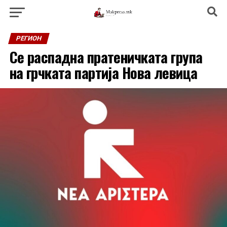
РЕГИОН
Се распадна пратеничката група
на грчката партија Нова левица