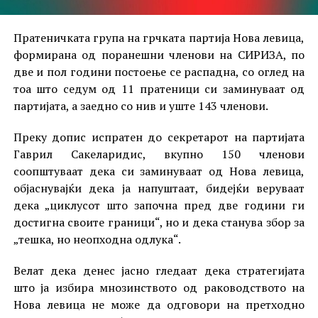
Пратеничката група на грчката партија Нова левица,
формирана од поранешни членови на СИРИЗА, по
две и пол години постоење се распадна, со оглед на
тоа што седум од 11 пратеници си заминуваат од
партијата, а заедно со нив и уште 143 членови.
Преку допис испратен до секретарот на партијата
Гаврил Сакеларидис, вкупно 150 членови
соопштуваат дека си заминуваат од Нова левица,
објаснувајќи дека ја напуштаат, бидејќи веруваат
дека „циклусот што започна пред две години ги
достигна своите граници“, но и дека станува збор за
„тешка, но неопходна одлука“.
Велат дека денес јасно гледаат дека стратегијата
што ја избира мнозинството од раководството на
Нова левица не може да одговори на претходно