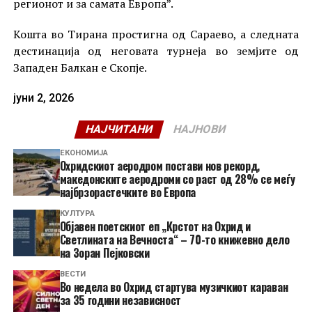
регионот и за самата Европа”.
Кошта во Тирана простигна од Сараево, а следната
дестинација од неговата турнеја во земјите од
Западен Балкан е Скопје.
јуни 2, 2026
НАЈЧИТАНИ
НАЈНОВИ
ЕКОНОМИЈА
Охридскиот аеродром постави нов рекорд,
македонските аеродроми со раст од 28% се меѓу
најбрзорастечките во Европа
КУЛТУРА
Објавен поетскиот еп „Крстот на Охрид и
Светлината на Вечноста“ – 70-то книжевно дело
на Зоран Пејковски
ВЕСТИ
Во недела во Охрид стартува музичкиот караван
за 35 години независност