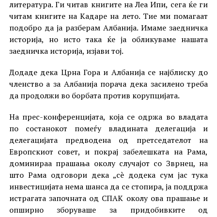
литература. Ги читав книгите на Леа Ипи, сега ќе ги
читам книгите на Кадаре на лето. Тие ми помагаат
подобро да ја разберам Албанија. Имаме заедничка
историја, но исто така ќе ја обликуваме нашата
заедничка историја, изјави тој.
Додаде дека Црна Гора и Албанија се најблиску до
членство а за Албанија порача дека засилено треба
да продолжи во борбата против корупцијата.
На прес-конференцијата, која се одржа во владата
по состанокот помеѓу владината делегација и
делегацијата предводена од претседателот на
Европскиот совет, и покрај забелешката на Рама,
доминираа прашања околу случајот со Зврнец, на
што Рама одговори дека „сè додека сум јас тука
инвестицијата нема шанса да се стопира, ја поддржа
истрагата започната од СПАК околу ова прашање и
опширно зборуваше за придобивките од