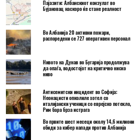
Пајазити: Албанскиот конзулат во
Бујановац наскоро ќе стане реалност
Во Албанија 20 активни пожари,
распоредени се 727 оперативен персонал
Нивото на Дунав во Бугарија продолжува
да опаѓа, водостојот на критично ниско
ниво
Антисемитски инцидент во Софија:
Неонацисти опколиле хотел со
италијански ученици со еврејско потекло,
Рим бара брза истрага
Во првите шест месеци околу 14,6 милиони
обиди за кибер напади против Албанија