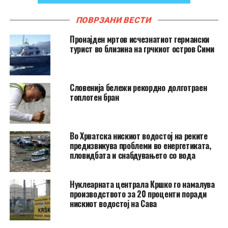
ПОВРЗАНИ ВЕСТИ
Пронајден мртов исчезнатиот германски
турист во близина на грчкиот остров Сими
Словенија бележи рекордно долготраен
топлотен бран
Во Хрватска нискиот водостој на реките
предизвикува проблеми во енергетиката,
пловидбата и снабдувањето со вода
Нуклеарната централа Кршко го намалува
производството за 20 проценти поради
нискиот водостој на Сава