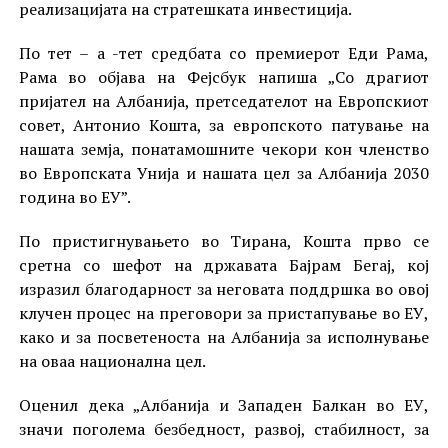
реализацијата на стратешката инвестиција.
По тет – а -тет средбата со премиерот Еди Рама,
Рама во објава на Фејсбук напиша „Со драгиот
пријател на Албанија, претседателот на Европскиот
совет, Антонио Кошта, за европското патување на
нашата земја, понатамошните чекори кон членство
во Европската Унија и нашата цел за Албанија 2030
година во ЕУ”.
По пристигнувањето во Тирана, Кошта прво се
сретна со шефот на државата Бајрам Бегај, кој
изразил благодарност за неговата поддршка во овој
клучен процес на преговори за пристапување во ЕУ,
како и за посветеноста на Албанија за исполнување
на оваа национална цел.
Оценил дека „Албанија и Западен Балкан во ЕУ,
значи поголема безбедност, развој, стабилност, за