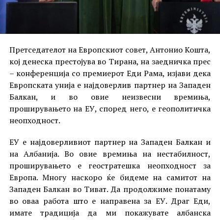
Претседателот на Европскиот совет, Антонио Кошта,
кој денеска престојува во Тирана, на заедничка прес
– конференција со премиерот Еди Рама, изјави дека
Европската унија е најдоверлив партнер на Западен
Балкан, и во овие неизвесни времиња,
проширувањето на ЕУ, според него, е геополитичка
неопходност.
ЕУ е најдоверливиот партнер на Западен Балкан и
на Албанија. Во овие времиња на нестабилност,
проширувањето е геостратешка неопходност за
Европа. Многу наскоро ќе бидеме на самитот на
Западен Балкан во Тиват. Да продолжиме понатаму
во оваа работа што е направена за ЕУ. Драг Еди,
имате традиција да ми покажувате албанска