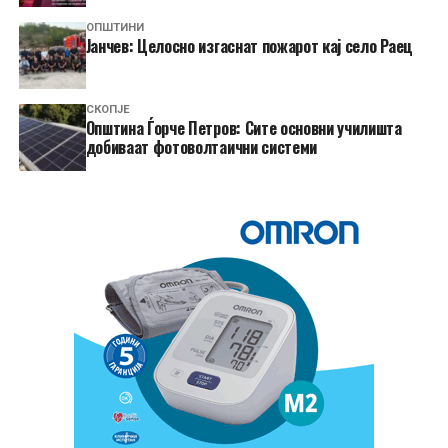
ОПШТИНИ
Јанчев: Целосно изгаснат пожарот кај село Раец
СКОПЈЕ
Општина Ѓорче Петров: Сите основни училишта
добиваат фотоволтаични системи